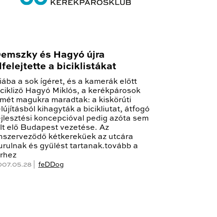
emszky és Hagyó újra
lfelejtette a biciklistákat
iába a sok ígéret, és a kamerák előtt
icikliző Hagyó Miklós, a kerékpárosok
smét magukra maradtak: a kiskörúti
elújításból kihagyták a bicikliutat, átfogó
ejlesztési koncepcióval pedig azóta sem
llt elő Budapest vezetése. Az
nszerveződő kétkerekűek az utcára
urulnak és gyűlést tartanak.tovább a
írhez
007.05.28 |
feDDog