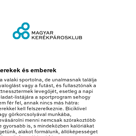
erekek és emberek
a valaki sportolna, de unalmasnak találja
yaloglást vagy a futást, és fullasztónak a
ittnessztermek levegőjét, esetleg a napi
eladat-listájára a sportprogram sehogy
em fér fel, annak nincs más hátra:
erekkel kell felszerelkeznie. Biciklivel
agy görkorcsolyával munkába,
evásárolni menni nemcsak szórakoztóbb
e gyorsabb is, s mindeközben kalóriákat
getünk, alakot formálunk, állóképességet