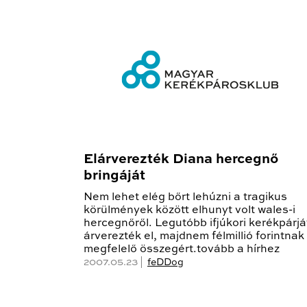
Elárverezték Diana hercegnő
bringáját
Nem lehet elég bőrt lehúzni a tragikus
körülmények között elhunyt volt wales-i
hercegnőről. Legutóbb ifjúkori kerékpárjá
árverezték el, majdnem félmillió forintnak
megfelelő összegért.tovább a hírhez
2007.05.23 |
feDDog