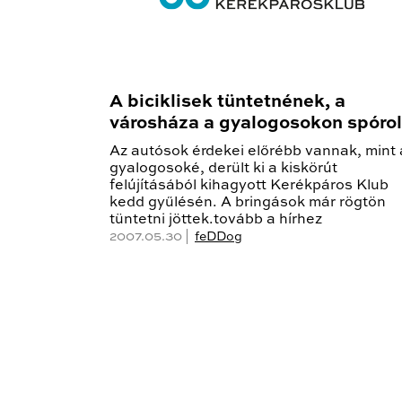
A biciklisek tüntetnének, a
városháza a gyalogosokon spórol
Az autósok érdekei előrébb vannak, mint 
gyalogosoké, derült ki a kiskörút
felújításából kihagyott Kerékpáros Klub
kedd gyűlésén. A bringások már rögtön
tüntetni jöttek.tovább a hírhez
2007.05.30 |
feDDog