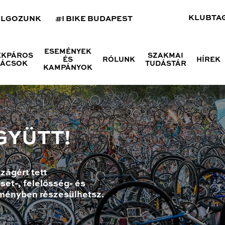
KLUBTA
OLGOZUNK
#I BIKE BUDAPEST
ESEMÉNYEK
ÉKPÁROS
SZAKMAI
ÉS
RÓLUNK
HÍREK
NÁCSOK
TUDÁSTÁR
KAMPÁNYOK
GYÜTT!
zágért tett
set-, felelősség- és
ményben részesülhetsz.