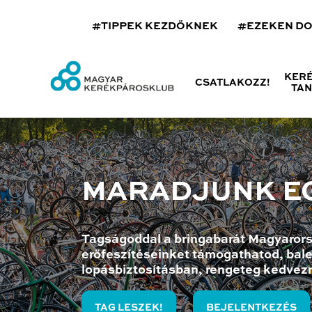
#TIPPEK KEZDŐKNEK
#EZEKEN D
KER
CSATLAKOZZ!
TA
MARADJUNK E
Tagságoddal a bringabarát Magyarors
erőfeszítéseinket támogathatod, bale
lopásbiztosításban, rengeteg kedvez
TAG LESZEK!
BEJELENTKEZÉS