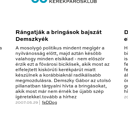
Rángatják a bringások bajszát
D
Demszkyék
e
a
A mosolygó politikus mindent megígér a
H
nyilvánosság előtt, majd aztán később
b
valahogy minden elsikkad - nem először
i
érzik ezt a fővárosi biciklisek, akik most az
f
elfelejtett kiskörúti kerékpárút miatt
f
készülnek a korábbiaknál radikálisabb
á
megmozdulásra. Demszky Gábor az utolsó
ö
pillanatban tárgyalni hívta a bringásokat,
g
akik most már nem érnék be újabb szép
h
ígéretekkel.tovább a hírhez
2
2007.05.29 |
feDDog