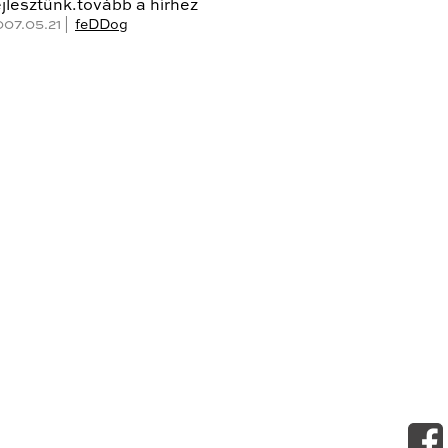
ejlesztünk.tovább a hírhez
007.05.21 |
feDDog