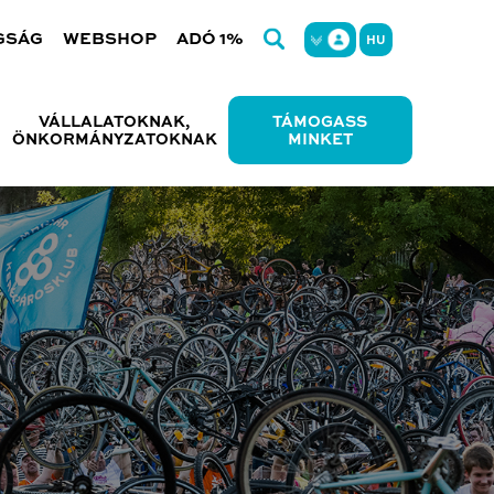
GSÁG
WEBSHOP
ADÓ 1%
HU
VÁLLALATOKNAK,
TÁMOGASS
ÖNKORMÁNYZATOKNAK
MINKET