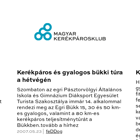
Kerékpáros és gyalogos bükki túra
K
a hétvégén
H
g
Szombaton az egri Pásztorvölgyi Általános
f
Iskola és Gimnázium Diáksport Egyesület
f
t
Turista Szakosztálya immár 14. alkalommal
s
rendezi meg az Egri Bükk 15, 30 és 50 km-
k
es gyalogos, valamint a 80 km-es
v
kerékpáros teljesítménytúrát a
b
Bükkben.tovább a hírhez
d
2007.05.23 |
feDDog
é