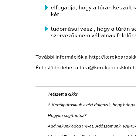
elfogadja, hogy a túrán készült
kér
tudomásul veszi, hogy a túrán s
szervezők nem vállalnak felelős
További információk a
http://kerekparoskl
Érdeklődni lehet a tura@kerekparosklub.
Tetszett a cikk?
A Kerékpárosklub azért dolgozik, hogy bringa
Hogyan segíthetsz?
Add nekünk adód 1%-át. Adószámunk: 18245