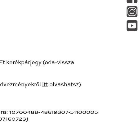
Ft kerékpárjegy (oda-vissza
kedvezményekről
itt
olvashatsz)
ámlára: 10700488-48619307-51100005
 (07160723)