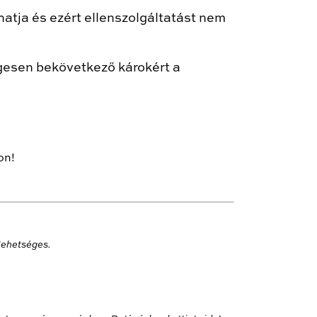
atja és ezért ellenszolgáltatást nem
legesen bekövetkező károkért a
on!
lehetséges.