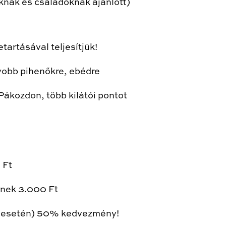
nak és családoknak ajánlott)
artásával teljesítjük!
yobb pihenőkre, ebédre
Pákozdon, több kilátói pontot
 Ft
nek 3.000 Ft
m esetén) 50% kedvezmény!