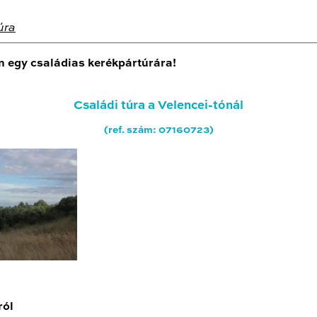
úra
n egy családias kerékpártúrára!
Családi túra a Velencei-tónál
(ref. szám: 07160723)
ról