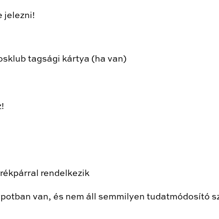
 jelezni!
klub tagsági kártya (ha van)
!
rékpárral rendelkezik
apotban van, és nem áll semmilyen tudatmódosító sz