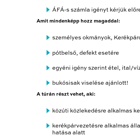
ÁFÁ-s számla igényt kérjük előre
Amit mindenképp hozz magaddal:
személyes okmányok, Kerékpáros
pótbelső, defekt esetére
egyéni igény szerint étel, ital/víz
bukósisak viselése ajánlott!
A túrán részt vehet, aki:
közúti közlekedésre alkalmas ke
kerékpárvezetésre alkalmas áll
hatása alatt