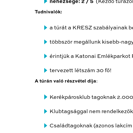
nehézsége: 2 / 5
(Kezdő túrázók
Tudnivalók:
a túrát a KRESZ szabályainak bet
többször megállunk kisebb-nag
érintjük a Katonai Emlékparkot 
tervezett létszám 30 fő!
A túrán való részvétel díja
:
Kerékpárosklub tagoknak 2.000
Klubtagsággal nem rendelkezők
Családtagoknak (azonos lakcí