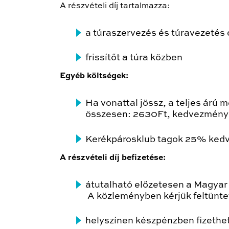
A részvételi díj tartalmazza:
a túraszervezés és túravezetés d
frissítőt a túra közben
Egyéb költségek:
Ha vonattal jössz, a teljes árú
összesen: 2630Ft, kedvezménye
Kerékpárosklub tagok 25% kedv
A részvételi díj befizetése:
átutalható előzetesen a Magya
A közleményben kérjük feltüntet
helyszínen készpénzben fizethe