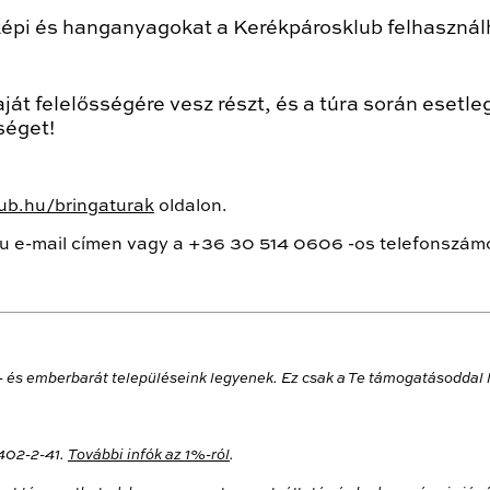
 képi és hanganyagokat a Kerékpárosklub felhasználh
aját felelősségére vesz részt, és a túra során eset
séget!
ub.hu/bringaturak
oldalon.
hu e-mail címen vagy a +36 30 514 0606 -os telefonszám
- és emberbarát településeink legyenek. Ez csak a Te támogatásoddal 
402-2-41.
További infók az 1%-ról
.