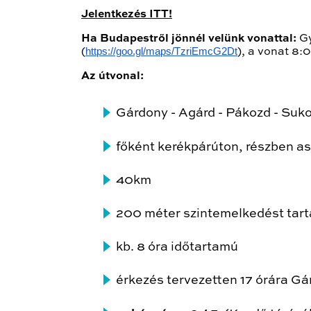
Jelentkezés
ITT!
Ha Budapestről jönnél velünk vonattal:
Gy
https://goo.gl/maps/TzriEmcG2Dt
(
), a vonat 8:
Az útvonal:
Gárdony - Agárd - Pákozd - Suko
főként kerékpárúton, részben asz
40km
200 méter szintemelkedést tar
kb. 8 óra időtartamú
érkezés tervezetten 17 órára G