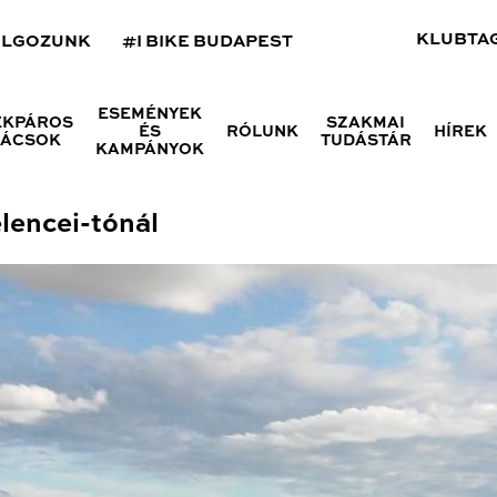
KLUBTA
OLGOZUNK
#I BIKE BUDAPEST
ESEMÉNYEK
ÉKPÁROS
SZAKMAI
ÉS
RÓLUNK
HÍREK
NÁCSOK
TUDÁSTÁR
KAMPÁNYOK
lencei-tónál