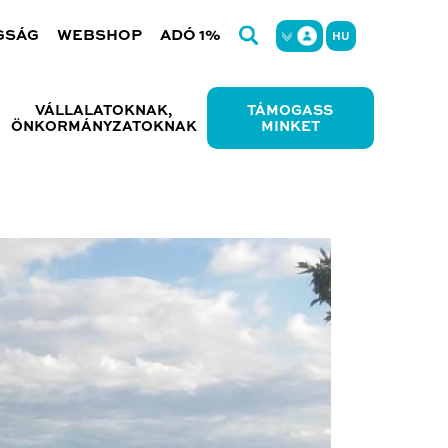
GSÁG
WEBSHOP
ADÓ 1%
HU
VÁLLALATOKNAK,
TÁMOGASS
ÖNKORMÁNYZATOKNAK
MINKET