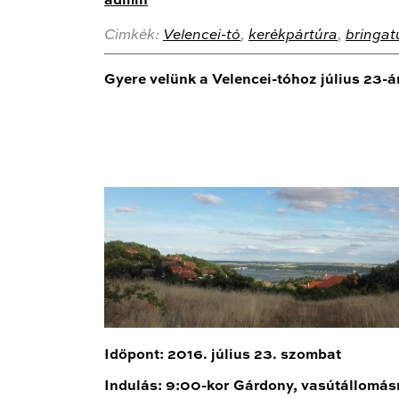
admin
Cimkék:
Velencei-tó
,
kerékpártúra
,
bringat
Gyere velünk a Velencei-tóhoz július 23-á
Időpont: 2016. július 23. szombat
Indulás: 9:00-kor
Gárdony, vasútállomás