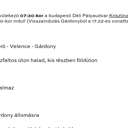
ülekező
07:30-kor
a budapesti Déli Pályaudvar
Krisztin
00-kor indul! (Visszaindulás Gárdonyból a 17:22-es vonatta
ró - Velence - Gárdony
faltos úton halad, kis részben földúton
talmaz
árdony állomásra