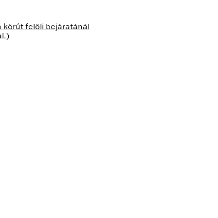
a körút felőli bejáratánál
l.)