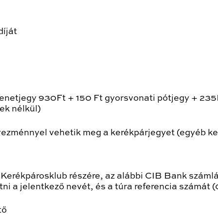
íját
 menetjegy 930Ft + 150 Ft gyorsvonati pótjegy + 235
k nélkül)
ezménnyel vehetik meg a kerékpárjegyet (egyéb 
r Kerékpárosklub részére, az alábbi CIB Bank sz
ni a jelentkező nevét, és a túra referencia számát
tő