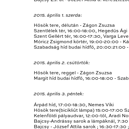
Bajcsy-Zs. út - József Attila u. keresztez
2015. április 1. szerda:
Hősök tere, délután - Zágon Zsuzsa
Szentlélek tér, 16:00-18:00, Hegedűs Ági
Szent Gellért tér, 16:00-17:30, Varga Lev
Móricz Zsigmond körtér, 19:00-20:00 - Ká
Szabadság híd budai hídfő, 20:00:21:00 -
2015. április 2. csütörtök:
Hősök tere, reggel - Zágon Zsuzsa
Margit híd budai hídfő, 16:00-18:00 - Szab
2015. április 3. péntek:
Árpád híd, 17:00-18:30, Nemes Viki
Hősök tere(bicikliút lámpa) 15:00-17:00 S
Kelenföldi pályaudvar, 12:00-től, Aradi No
Bajcsy-Andrássy sarok a lámpáknál, 7:30 -
Bajcsy - József Attila sarok ; 16:30-17:30 