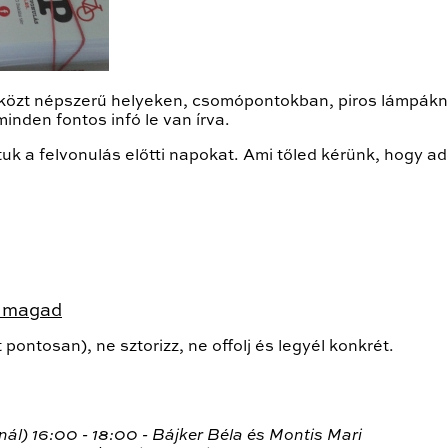
 közt népszerű helyeken, csomópontokban, piros lámpák
inden fontos infó le van írva.
tuk a felvonulás előtti napokat. Ami tőled kérünk, hogy a
e magad
 pontosan), ne sztorizz, ne offolj és legyél konkrét.
nál) 16:00 - 18:00 -
Bájker Béla és Montis Mari