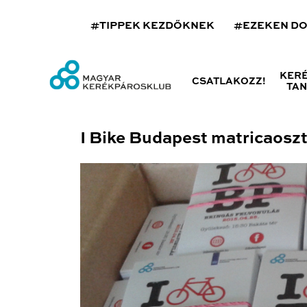
#TIPPEK KEZDŐKNEK
#EZEKEN D
KER
CSATLAKOZZ!
TA
I Bike Budapest matricaosztá