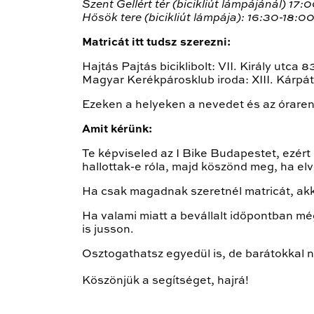
Szent Gellért tér (bicikliút lámpájánál) 17:
Hősök tere (bicikliút lámpája): 16:30-18:0
Matricát itt tudsz szerezni:
Hajtás Pajtás biciklibolt: VII. Király utca
Magyar Kerékpárosklub iroda: XIII. Kárpá
Ezeken a helyeken a nevedet és az órare
Amit kérünk:
Te képviseled az I Bike Budapestet, ezér
hallottak-e róla, majd köszönd meg, ha el
Ha csak magadnak szeretnél matricát, akkor
Ha valami miatt a bevállalt időpontban még
is jusson.
Osztogathatsz egyedül is, de barátokkal
Köszönjük a segítséget, hajrá!