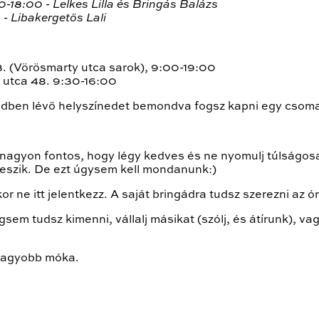
00-18:00
-
Lelkes Lilla és Bringás Balázs
0
-
Libakergetős Lali
 83. (Vörösmarty utca sarok), 9:00-19:00
t utca 48. 9:30-16:00
ndben lévő helyszínedet bemondva fogsz kapni egy csoma
t nagyon fontos, hogy légy kedves és ne nyomulj túlságos
veszik. De ezt úgysem kell mondanunk:)
 ne itt jelentkezz. A saját bringádra tudsz szerezni az ó
sem tudsz kimenni, vállalj másikat (szólj, és átírunk), v
 nagyobb móka.