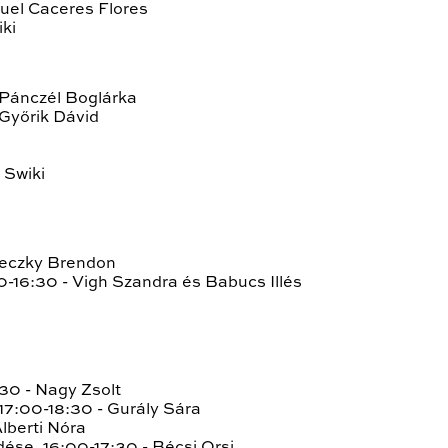
uel Caceres Flores
iki
 Pánczél Boglárka
 Győrik Dávid
- Swiki
ereczky Brendon
30-16:30 - Vigh Szandra és Babucs Illés
:30 - Nagy Zsolt
 17:00-18:30 - Gurály Sára
Alberti Nóra