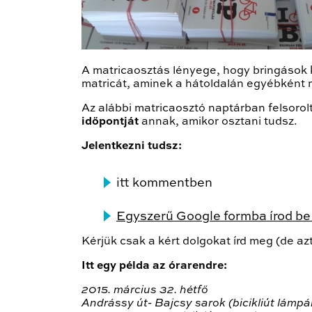
A matricaosztás lényege, hogy bringások
matricát, aminek a hátoldalán egyébként m
Az alábbi matricaosztó naptárban felsorol
időpontját
annak, amikor osztani tudsz.
Jelentkezni tudsz:
itt kommentben
Egyszerű Google formba írod b
Kérjük csak a kért dolgokat írd meg (de azt
Itt egy példa az órarendre:
2015. március 32. hétfő
Andrássy út- Bajcsy sarok (bicikliút lámpá