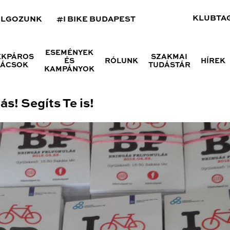
KLUBTA
OLGOZUNK
#I BIKE BUDAPEST
ESEMÉNYEK
ÉKPÁROS
SZAKMAI
ÉS
RÓLUNK
HÍREK
NÁCSOK
TUDÁSTÁR
KAMPÁNYOK
s! Segíts Te is!