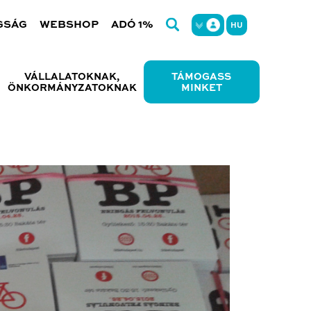
GSÁG
WEBSHOP
ADÓ 1%
HU
VÁLLALATOKNAK,
TÁMOGASS
ÖNKORMÁNYZATOKNAK
MINKET