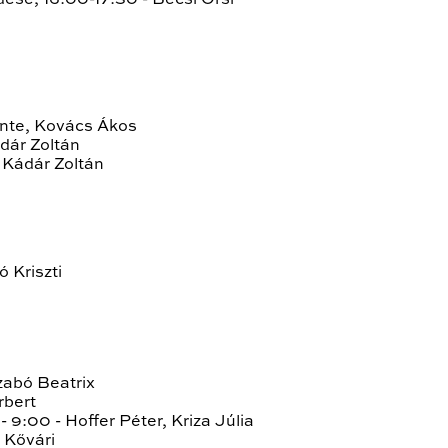
ődése, 16:00-17:30 - Bécsi Orsi
ente, Kovács Ákos
dár Zoltán
 Kádár Zoltán
ó Kriszti
zabó Beatrix
rbert
 9:00 - Hoffer Péter, Kriza Júlia
; Kővári