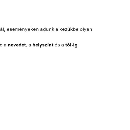
nál, eseményeken adunk a kezükbe olyan
dd a
nevedet
, a
helyszínt
és a
tól-ig