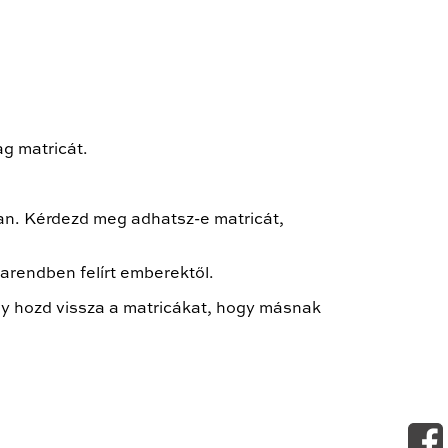
g matricát.
an. Kérdezd meg adhatsz-e matricát,
rarendben felírt emberektől.
agy hozd vissza a matricákat, hogy másnak