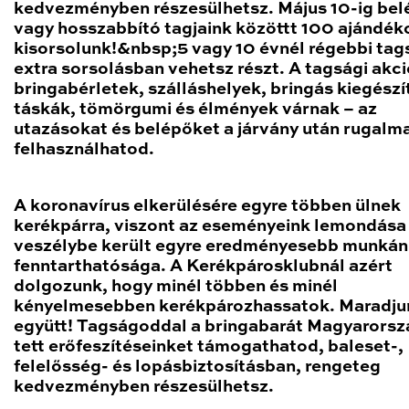
kedvezményben részesülhetsz. Május 10-ig bel
vagy hosszabbító tagjaink közöttt 100 ajándéko
kisorsolunk!&nbsp;5 vagy 10 évnél régebbi tag
extra sorsolásban vehetsz részt. A tagsági akc
bringabérletek, szálláshelyek, bringás kiegészí
táskák, tömörgumi és élmények várnak – az
utazásokat és belépőket a járvány után rugalm
felhasználhatod.
A koronavírus elkerülésére egyre többen ülnek
kerékpárra, viszont az eseményeink lemondása
veszélybe került egyre eredményesebb munkán
fenntarthatósága. A Kerékpárosklubnál azért
dolgozunk, hogy minél többen és minél
kényelmesebben kerékpározhassatok. Maradju
együtt!
Tagságoddal a bringabarát Magyarorsz
tett erőfeszítéseinket támogathatod, baleset-,
felelősség- és lopásbiztosításban, rengeteg
kedvezményben részesülhetsz.