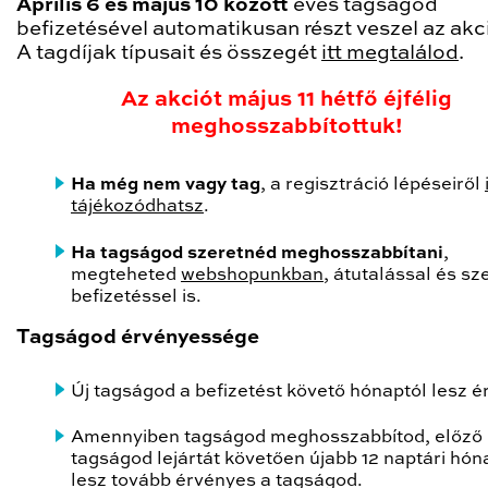
Április 6 és május 10 között
éves tagságod
befizetésével automatikusan részt veszel az akc
A tagdíjak típusait és összegét
itt megtalálod
.
Az akciót május 11 hétfő éjfélig
meghosszabbítottuk!
Ha még nem vagy tag
, a regisztráció lépéseiről
tájékozódhatsz
.
Ha tagságod szeretnéd meghosszabbítani
,
megteheted
webshopunkban
, átutalással és s
befizetéssel is.
Tagságod érvényessége
Új tagságod a befizetést követő hónaptól lesz é
Amennyiben tagságod meghosszabbítod, előző
tagságod lejártát követően újabb 12 naptári hón
lesz tovább érvényes a tagságod.