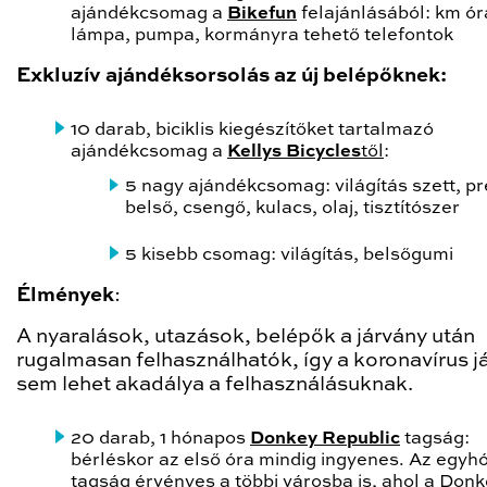
ajándékcsomag a
Bikefun
felajánlásából: km ór
lámpa, pumpa, kormányra tehető telefontok
Exkluzív ajándéksorsolás az új belépőknek:
10 darab, biciklis kiegészítőket tartalmazó
ajándékcsomag a
Kellys Bicycles
től
:
5 nagy ajándékcsomag: világítás szett, p
belső, csengő, kulacs, olaj, tisztítószer
5 kisebb csomag: világítás, belsőgumi
Élmények
:
A nyaralások, utazások, belépők a járvány után
rugalmasan felhasználhatók, így a koronavírus j
sem lehet akadálya a felhasználásuknak.
20 darab, 1 hónapos
Donkey Republic
tagság:
bérléskor az első óra mindig ingyenes. Az egy
tagság érvényes a többi városba is, ahol a Don