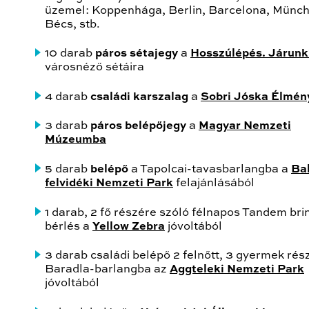
üzemel: Koppenhága, Berlin, Barcelona, Münch
Bécs, stb.
10 darab
páros sétajegy
a
Hosszúlépés. Járunk
városnéző sétáira
4 darab
családi karszalag
a
Sobri Jóska Élmén
3 darab
páros belépőjegy
a
Magyar Nemzeti
Múzeumba
5 darab
belépő
a Tapolcai-tavasbarlangba a
Ba
felvidéki Nemzeti Park
felajánlásából
1 darab, 2 fő részére szóló félnapos Tandem bri
bérlés a
Yellow Zebra
jóvoltából
3 darab családi belépő 2 felnőtt, 3 gyermek rés
Baradla-barlangba az
Aggteleki Nemzeti Park
jóvoltából