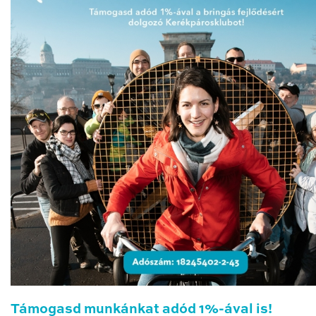
Támogasd munkánkat adód 1%-ával is!