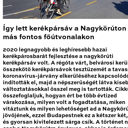
Így lett kerékpársáv a Nagykörúton
más fontos főútvonalakon
2020 legnagyobb és leghíresebb hazai
kerékpárosbarát fejlesztése a nagykörúti
kerékpársáv volt. A régóta várt, belvárosi kerü
összekötő kerékpársávok tesztüzemét a tavas
koronavírus-járvány elkerüléséhez kapcsolód
indították el, majd a népszerűségét látva kise
változtatásokkal ősszel meg is tartották. Cik
összefoglaljuk, hogyan ért be több évtized
várakozása, milyen volt a fogadtatása, miken
vitáztunk és milyen lehetőséget ad a Nagykör
jövőjének, ezzel Budapestnek ez a kétszer két
és gyorsan kivitelezett sárga csík. A történet