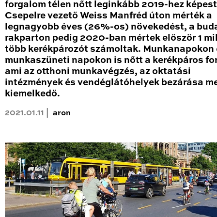
forgalom télen nőtt leginkább 2019-hez képest
Csepelre vezető Weiss Manfréd úton mérték a
legnagyobb éves (26%-os) növekedést, a bud
rakparton pedig 2020-ban mértek először 1 mil
több kerékpározót számoltak. Munkanapokon 
munkaszüneti napokon is nőtt a kerékpáros fo
ami az otthoni munkavégzés, az oktatási
intézmények és vendéglátóhelyek bezárása me
kiemelkedő.
2021.01.11 |
aron