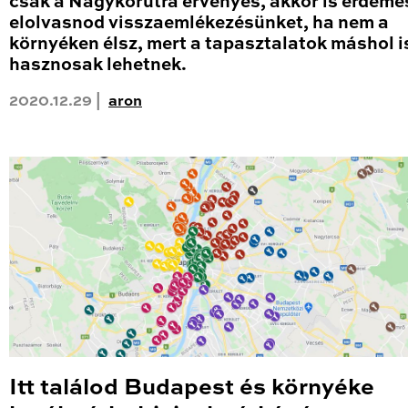
csak a Nagykörútra érvényes, akkor is érdeme
elolvasnod visszaemlékezésünket, ha nem a
környéken élsz, mert a tapasztalatok máshol i
hasznosak lehetnek.
2020.12.29 |
aron
Itt találod Budapest és környéke