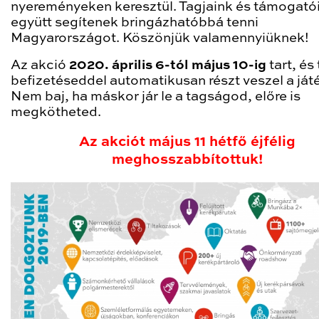
nyereményeken keresztül. Tagjaink és támogató
együtt segítenek bringázhatóbbá tenni
Magyarországot. Köszönjük valamennyiüknek!
Az akció
2020. április 6-tól május 10-ig
tart, és 
befizetéseddel automatikusan részt veszel a ját
Nem baj, ha máskor jár le a tagságod, előre is
megkötheted.
Az akciót május 11 hétfő éjfélig
meghosszabbítottuk!