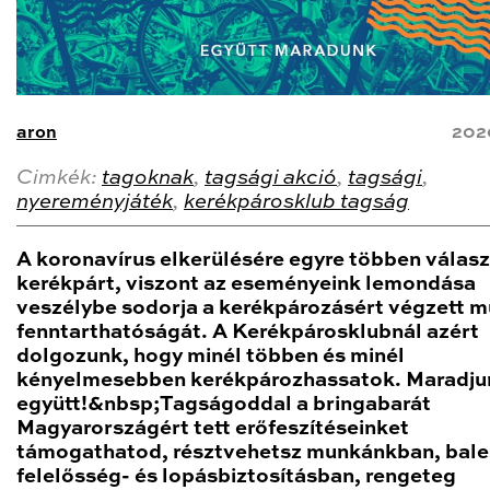
aron
202
Cimkék:
tagoknak
,
tagsági akció
,
tagsági
,
nyereményjáték
,
kerékpárosklub tagság
A koronavírus elkerülésére egyre többen válasz
kerékpárt, viszont az eseményeink lemondása
veszélybe sodorja a kerékpározásért végzett 
fenntarthatóságát. A Kerékpárosklubnál azért
dolgozunk, hogy minél többen és minél
kényelmesebben kerékpározhassatok. Maradju
együtt!&nbsp;Tagságoddal a bringabarát
Magyarországért tett erőfeszítéseinket
támogathatod, résztvehetsz munkánkban, bale
felelősség- és lopásbiztosításban, rengeteg