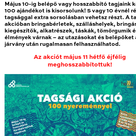
Május 10-ig belépő vagy hosszabbító tagjaink k
100 ajándékot is kisorsolunk!
5 vagy 10 évnél r
tagsággal extra sorsolásban vehetsz részt. A t
akcióban bringabérletek, szálláshelyek, bringá
kiegészítők, alkatrészek, táskák, tömörgumik é
élmények várnak – az utazásokat és belépőket 
járvány után rugalmasan felhasználhatod.
Az akciót május 11 hétfő éjfélig
meghosszabbítottuk!