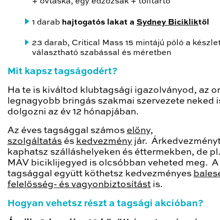
+ övtáska, egy edzőzsák + tolltartó
1 darab
hajtogatós lakat a
Sydney Biciklik
től
23 darab, Critical Mass 15 mintájú póló a készlet
választható szabással és méretben
Mit kapsz tagságodért?
Ha te is kiváltod klubtagsági igazolványod, az o
legnagyobb bringás szakmai szervezete neked i
dolgozni az év 12 hónapjában.
Az éves tagsággal számos
előny,
szolgáltatás
és
kedvezmény
jár. Árkedvezmény
kaphatsz szálláshelyeken és éttermekben, de pl
MÁV biciklijegyed is olcsóbban veheted meg. A
tagsággal együtt köthetsz kedvezményes
balese
felelősség- és vagyonbiztosítást
is.
Hogyan vehetsz részt a tagsági akcióban?