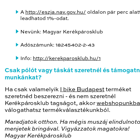
A
http://eszja.nav.gov.hu/
oldalon pár perc alat
leadhatod 1%-odat.
Nevünk: Magyar Kerékpárosklub
Adószámunk: 18245402-2-43
Info:
http://kerekparosklub.hu/1
Csak pólót vagy táskát szeretnél és támogat
munkánkat?
Ha csak valamelyik
I bike Budapest
terméket
szeretnéd beszerezni - és nem szeretnél
Kerékpárosklub tagságot, akkor
webshopunkba
válogathatsz termékválasztékunkból.
Maradjatok otthon. Ha mégis muszáj elindulnoto
menjetek bringával. Vigyázzatok magatokra!
Magyar Kerékpárosklub