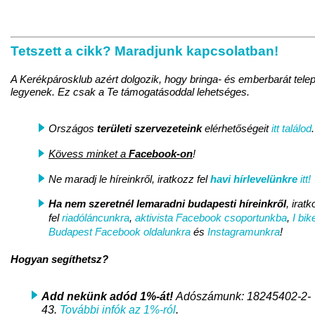
Tetszett a cikk? Maradjunk kapcsolatban!
A Kerékpárosklub azért dolgozik, hogy bringa- és emberbarát tele
legyenek. Ez csak a Te támogatásoddal lehetséges.
Országos
területi szervezeteink
elérhetőségeit
itt találod
.
Kövess minket a
Facebook-on
!
Ne maradj le híreinkről, iratkozz fel
havi hírlevelünkre
itt!
Ha nem szeretnél lemaradni
budapesti híreinkről
, irat
fel
riadóláncunkra
,
aktivista Facebook csoportunkba
,
I bik
Budapest Facebook oldalunkra
és
Instagramunkra
!
Hogyan segíthetsz?
Add nekünk adód 1%-át!
Adószámunk: 18245402-2-
43.
További infók az 1%-ról
.