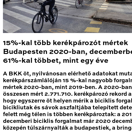
15%-kal több kerékpározót mértek
Budapesten 2020-ban, decemberb
61%-kal többet, mint egy éve
A BKK öt, nyilvánosan elérhető adatokat mut
kerékpárszámlálóján 15 %-kal nagyobb forga
mértek 2020-ban, mint 2019-ben. A 2020-ban
összesen mért 2.771.710. kerékpározó rekord a
hogy egyszerre öt helyen mérik a biciklis forga
bicikliutak és sávok aszfaltjába telepített det
felett még télen is többen kerékpároztak: a 20
decemberi biciklis forgalmat már 2020 decem
közepén túlszárnyalták a budapestiek, a brin