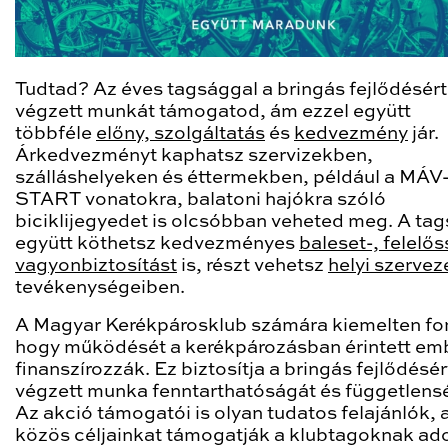
Tudtad? Az éves tagsággal a bringás fejlődésért
végzett munkát támogatod, ám ezzel együtt
többféle
előny, szolgáltatás
és
kedvezmény
jár.
Árkedvezményt kaphatsz szervizekben,
szálláshelyeken és éttermekben, például a MÁV
START vonatokra, balatoni hajókra szóló
biciklijegyedet is olcsóbban veheted meg. A ta
együtt köthetsz kedvezményes
baleset-, felelő
vagyonbiztosítást
is, részt vehetsz
helyi szervez
tevékenységeiben.
A Magyar Kerékpárosklub számára kiemelten fo
hogy működését a kerékpározásban érintett em
finanszírozzák. Ez biztosítja a bringás fejlődésér
végzett munka fenntarthatóságát és függetlens
Az akció támogatói is olyan tudatos felajánlók, 
közös céljainkat támogatják a klubtagoknak ad