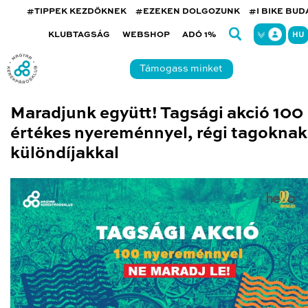
#TIPPEK KEZDŐKNEK
#EZEKEN DOLGOZUNK
#I BIKE BU
KLUBTAGSÁG
WEBSHOP
ADÓ 1%
HU
Támogass minket
Maradjunk együtt! Tagsági akció 100
értékes nyereménnyel, régi tagoknak
különdíjakkal