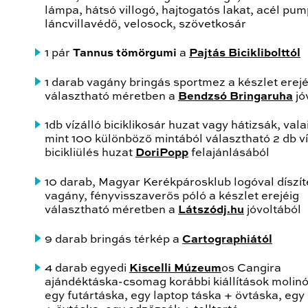
lámpa, hátsó villogó, hajtogatós lakat, acél pum
láncvillavédő, velosock, szövetkosár
1 pár
Tannus tömörgumi
a
Pajtás Biciklibolttól
1 darab vagány bringás sportmez a készlet erejé
választható méretben a
Bendzsó Bringaruha
jó
1db vízálló biciklikosár huzat vagy hátizsák, vala
mint 100 különböző mintából választható 2 db ví
bicikliülés huzat
DoriPopp
felajánlásából
10 darab, Magyar Kerékpárosklub logóval díszíte
vagány, fényvisszaverős póló a készlet erejéig
választható méretben a
Látszódj.hu
jóvoltából
9 darab bringás térkép a
Cartographiától
4 darab egyedi
Kiscelli Múzeum
os Cangira
ajándéktáska-csomag korábbi kiállítások molinó
egy futártáska, egy laptop táska + övtáska, egy