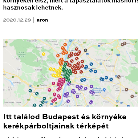
környéken élsz, mert a tapasztalatok máshol i
hasznosak lehetnek.
2020.12.29 |
aron
Itt találod Budapest és környéke
kerékpárboltjainak térképét