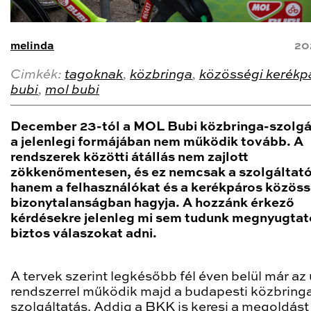
melinda
20
Cimkék:
tagoknak
,
közbringa
,
közösségi kerékp
bubi
,
mol bubi
December 23-tól a MOL Bubi közbringa-szolgá
a jelenlegi formájában nem működik tovább. A
rendszerek közötti átállás nem zajlott
zökkenőmentesen, és ez nemcsak a szolgáltató
hanem a felhasználókat és a kerékpáros közöss
bizonytalanságban hagyja. A hozzánk érkező
kérdésekre jelenleg mi sem tudunk megnyugtat
biztos válaszokat adni.
A tervek szerint legkésőbb fél éven belül már az 
rendszerrel működik majd a budapesti közbring
szolgáltatás. Addig a BKK is keresi a megoldást 