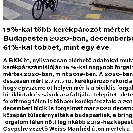
15%-kal több kerékpározót mértek
Budapesten 2020-ban, decemberb
61%-kal többet, mint egy éve
A BKK öt, nyilvánosan elérhető adatokat mut
kerékpárszámlálóján 15 %-kal nagyobb forga
mértek 2020-ban, mint 2019-ben. A 2020-ban
összesen mért 2.771.710. kerékpározó rekord a
hogy egyszerre öt helyen mérik a biciklis forga
bicikliutak és sávok aszfaltjába telepített det
felett még télen is többen kerékpároztak: a 20
decemberi biciklis forgalmat már 2020 decem
közepén túlszárnyalták a budapestiek, a brin
forgalom télen nőtt leginkább 2019-hez képest
Csepelre vezető Weiss Manfréd úton mérték a