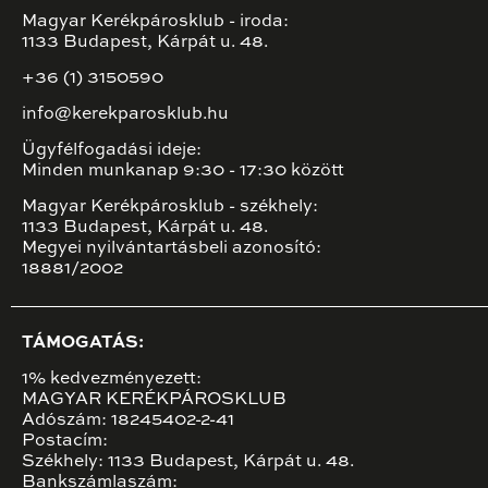
Magyar Kerékpárosklub - iroda:
1133 Budapest, Kárpát u. 48.
+36 (1) 3150590
info@kerekparosklub.hu
Ügyfélfogadási ideje:
Minden munkanap 9:30 - 17:30 között
Magyar Kerékpárosklub - székhely:
1133 Budapest, Kárpát u. 48.
Megyei nyilvántartásbeli azonosító:
18881/2002
TÁMOGATÁS:
1% kedvezményezett:
MAGYAR KERÉKPÁROSKLUB
Adószám: 18245402-2-41
Postacím:
Székhely: 1133 Budapest, Kárpát u. 48.
Bankszámlaszám: