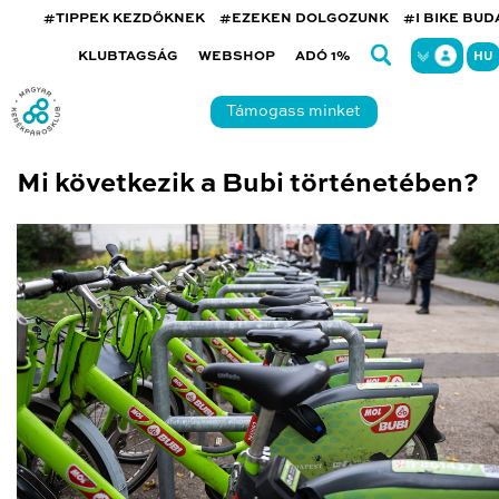
#TIPPEK KEZDŐKNEK
#EZEKEN DOLGOZUNK
#I BIKE BU
KLUBTAGSÁG
WEBSHOP
ADÓ 1%
HU
Támogass minket
Mi következik a Bubi történetében?