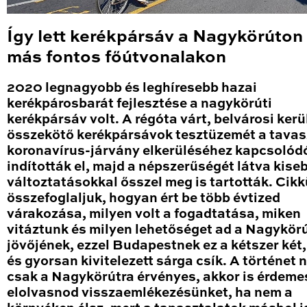
Így lett kerékpársáv a Nagykörúton
más fontos főútvonalakon
2020 legnagyobb és leghíresebb hazai
kerékpárosbarát fejlesztése a nagykörúti
kerékpársáv volt. A régóta várt, belvárosi kerü
összekötő kerékpársávok tesztüzemét a tavas
koronavírus-járvány elkerüléséhez kapcsolód
indították el, majd a népszerűségét látva kise
változtatásokkal ősszel meg is tartották. Cik
összefoglaljuk, hogyan ért be több évtized
várakozása, milyen volt a fogadtatása, miken
vitáztunk és milyen lehetőséget ad a Nagykör
jövőjének, ezzel Budapestnek ez a kétszer két
és gyorsan kivitelezett sárga csík. A történet
csak a Nagykörútra érvényes, akkor is érdeme
elolvasnod visszaemlékezésünket, ha nem a