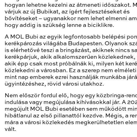
hogyan lehetne kezelni az átmeneti időszakot. Mi
várjuk az új Bubikat, az ígért fejlesztéseket és
bővítéseket – ugyanakkor nem lehet elmenni ame
hogy addig is szükség lenne a biciklikre.
A MOL Bubi az egyik legfontosabb belépési pon
kerékpározás világába Budapesten. Olyanok s
is elérhetővé teszi a bringázást, akiknek nincs sa
kerékpárjuk, akik alkalomszerűen közlekednek,
akik épp csak most próbálnák ki, milyen két ker
közlekedni a városban. Ez a szerep nem elméleti
mint nap emberek ezrei használják munkába jár
ügyintézéshez, rövid városi utakhoz.
Nem először fordul elő, hogy egy közbringa-ren
indulása vagy megújulása kihívásokkal jár. A 20
megújult MOL Bubi esetében sem működött mi
hibátlanul az első pillanattól kezdve. Mégis, a r
mára a városi közlekedés megkerülhetetlen ele
vált.