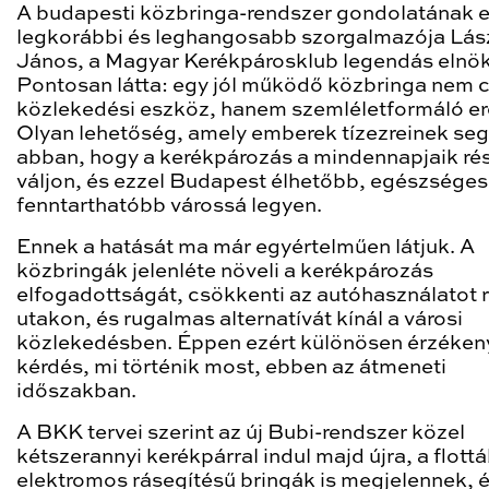
A budapesti közbringa-rendszer gondolatának 
legkorábbi és leghangosabb szorgalmazója Lás
János, a Magyar Kerékpárosklub legendás elnök
Pontosan látta: egy jól működő közbringa nem 
közlekedési eszköz, hanem szemléletformáló er
Olyan lehetőség, amely emberek tízezreinek seg
abban, hogy a kerékpározás a mindennapjaik ré
váljon, és ezzel Budapest élhetőbb, egészsége
fenntarthatóbb várossá legyen.
Ennek a hatását ma már egyértelműen látjuk. A
közbringák jelenléte növeli a kerékpározás
elfogadottságát, csökkenti az autóhasználatot 
utakon, és rugalmas alternatívát kínál a városi
közlekedésben. Éppen ezért különösen érzéken
kérdés, mi történik most, ebben az átmeneti
időszakban.
A BKK tervei szerint az új Bubi-rendszer közel
kétszerannyi kerékpárral indul majd újra, a flott
elektromos rásegítésű bringák is megjelennek, é