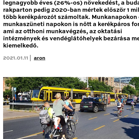
legnagyobb éves (26%-os) növekedést, a bud
rakparton pedig 2020-ban mértek először 1 mil
több kerékpározót számoltak. Munkanapokon 
munkaszüneti napokon is nőtt a kerékpáros fo
ami az otthoni munkavégzés, az oktatási
intézmények és vendéglátóhelyek bezárása me
kiemelkedő.
2021.01.11 |
aron