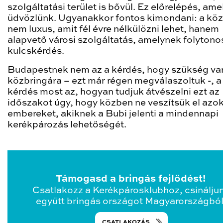
szolgáltatási terület is bővül. Ez előrelépés, ame
üdvözlünk. Ugyanakkor fontos kimondani: a kö
nem luxus, amit fél évre nélkülözni lehet, hanem
alapvető városi szolgáltatás, amelynek folyton
kulcskérdés.
Budapestnek nem az a kérdés, hogy szükség va
közbringára – ezt már régen megválaszoltuk -, a
kérdés most az, hogyan tudjuk átvészelni ezt az
időszakot úgy, hogy közben ne veszítsük el azok
embereket, akiknek a Bubi jelenti a mindennapi
kerékpározás lehetőségét.
Támogasd a bringás fejlődést!
Csatlakozz a Kerékpárosklubhoz, csinálju
együtt bringás országot Magyarországból
CSATLAKOZÁS