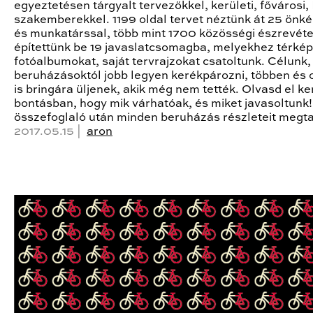
egyeztetésen tárgyalt tervezőkkel, kerületi, fővárosi
szakemberekkel. 1199 oldal tervet néztünk át 25 önk
és munkatárssal, több mint 1700 közösségi észrevéte
építettünk be 19 javaslatcsomagba, melyekhez térkép
fotóalbumokat, saját tervrajzokat csatoltunk. Célunk,
beruházásoktól jobb legyen kerékpározni, többen és 
is bringára üljenek, akik még nem tették. Olvasd el ke
bontásban, hogy mik várhatóak, és miket javasoltunk!
összefoglaló után minden beruházás részleteit megta
2017.05.15 |
aron