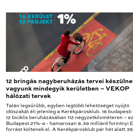
12 bringás nagyberuházás tervei készülnek
vagyunk mindegyik kerületben – VEKOP
hálózati tervek
Talán legsűrűbb, egyben legtöbb lehetőséget nyújtó
időszakát éli jelenleg a Kerékpárosklub. 16 budapesti
12 biciklis beruházásában 112 négyzetkilométeren – e
Budapest 21%-a - hamarosan 8.39 milliárd forintnyi 
forrást költenek el. A Kerékpárosklub pár hét alatt 35