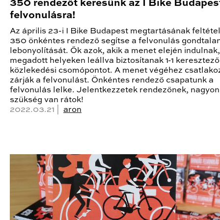
350 rendezőt keresünk az I Bike Budapes
felvonulásra!
Az április 23-i I Bike Budapest megtartásának feltéte
350 önkéntes rendező segítse a felvonulás gondtala
lebonyolítását. Ők azok, akik a menet elején indulnak
megadott helyeken leállva biztosítanak 1-1 keresztező
közlekedési csomópontot. A menet végéhez csatlako
zárják a felvonulást. Önkéntes rendező csapatunk a
felvonulás lelke. Jelentkezzetek rendezőnek, nagyo
szükség van rátok!
2022.03.21 |
aron