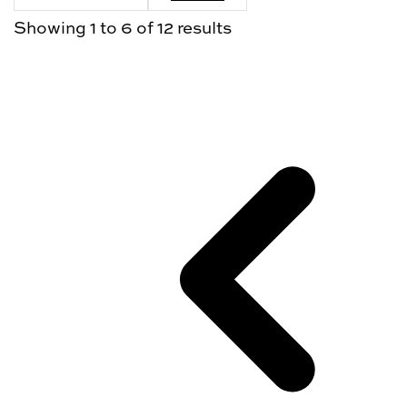
Showing
1
to
6
of
12
results