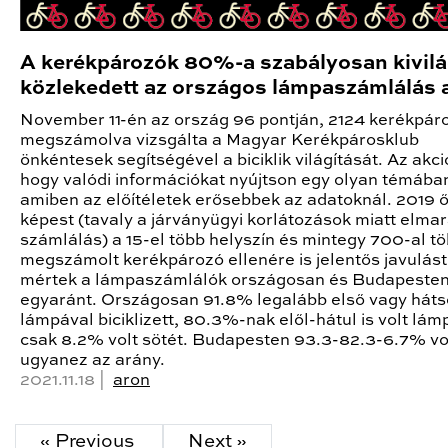
A kerékpározók 80%-a szabályosan kivilá
közlekedett az országos lámpaszámlálás a
November 11-én az ország 96 pontján, 2124 kerékpár
megszámolva vizsgálta a Magyar Kerékpárosklub
önkéntesek segítségével a biciklik világítását. Az akció
hogy valódi információkat nyújtson egy olyan témába
amiben az előítéletek erősebbek az adatoknál. 2019 
képest (tavaly a járványügyi korlátozások miatt elmar
számlálás) a 15-el több helyszín és mintegy 700-al t
megszámolt kerékpározó ellenére is jelentős javulást
mértek a lámpaszámlálók országosan és Budapeste
egyaránt. Országosan 91.8% legalább első vagy háts
lámpával biciklizett, 80.3%-nak elől-hátul is volt lám
csak 8.2% volt sötét. Budapesten 93.3-82.3-6.7% vo
ugyanez az arány.
2021.11.18 |
aron
« Previous
Next »