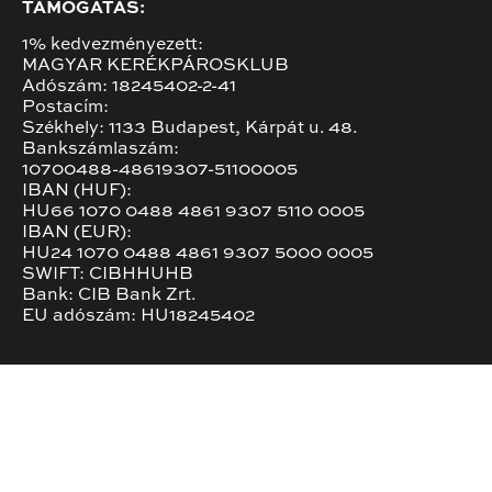
TÁMOGATÁS:
1% kedvezményezett:
MAGYAR KERÉKPÁROSKLUB
Adószám: 18245402-2-41
Postacím:
Székhely: 1133 Budapest, Kárpát u. 48.
Bankszámlaszám:
10700488-48619307-51100005
IBAN (HUF):
HU66 1070 0488 4861 9307 5110 0005
IBAN (EUR):
HU24 1070 0488 4861 9307 5000 0005
SWIFT: CIBHHUHB
Bank: CIB Bank Zrt.
EU adószám: HU18245402