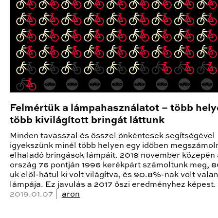
Felmértük a lámpahasználatot – több hely
több kivilágított bringát láttunk
Minden tavasszal és ősszel önkéntesek segítségével
igyekszünk minél több helyen egy időben megszámoln
elhaladó bringások lámpáit. 2018 november közepén 
ország 76 pontján 1996 kerékpárt számoltunk meg, 
uk elől-hátul ki volt világítva, és 90.8%-nak volt vala
lámpája. Ez javulás a 2017 őszi eredményhez képest.
2019.01.07 |
aron