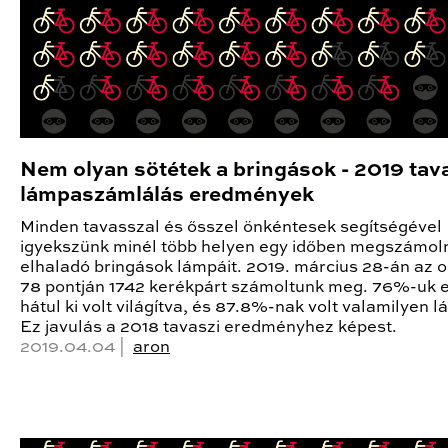
Nem olyan sötétek a bringások - 2019 tav
lámpaszámlálás eredmények
Minden tavasszal és ősszel önkéntesek segítségével
igyekszünk minél több helyen egy időben megszámoln
elhaladó bringások lámpáit. 2019. március 28-án az 
78 pontján 1742 kerékpárt számoltunk meg. 76%-uk e
hátul ki volt világítva, és 87.8%-nak volt valamilyen l
Ez javulás a 2018 tavaszi eredményhez képest.
2019.04.04 |
aron