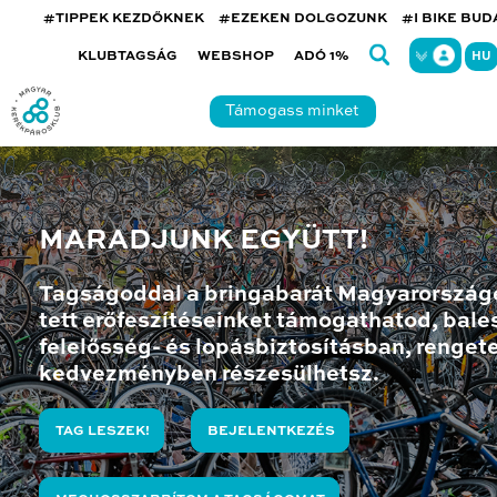
#TIPPEK KEZDŐKNEK
#EZEKEN DOLGOZUNK
#I BIKE BU
KLUBTAGSÁG
WEBSHOP
ADÓ 1%
HU
Támogass minket
MARADJUNK EGYÜTT!
Tagságoddal a bringabarát Magyarország
tett erőfeszítéseinket támogathatod, bales
felelősség- és lopásbiztosításban, renget
kedvezményben részesülhetsz.
TAG LESZEK!
BEJELENTKEZÉS