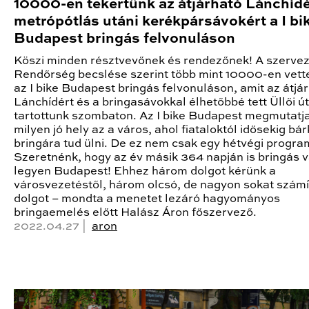
10000-en tekertünk az átjárható Lánchídé
metrópótlás utáni kerékpársávokért a I bi
Budapest bringás felvonuláson
Köszi minden résztvevőnek és rendezőnek! A szervez
Rendőrség becslése szerint több mint 10000-en vett
az I bike Budapest bringás felvonuláson, amit az átjá
Lánchídért és a bringasávokkal élhetőbbé tett Üllői út
tartottunk szombaton. Az I bike Budapest megmutatja
milyen jó hely az a város, ahol fiataloktól idősekig bár
bringára tud ülni. De ez nem csak egy hétvégi progra
Szeretnénk, hogy az év másik 364 napján is bringás 
legyen Budapest! Ehhez három dolgot kérünk a
városvezetéstől, három olcsó, de nagyon sokat számí
dolgot – mondta a menetet lezáró hagyományos
bringaemelés előtt Halász Áron főszervező.
2022.04.27 |
aron