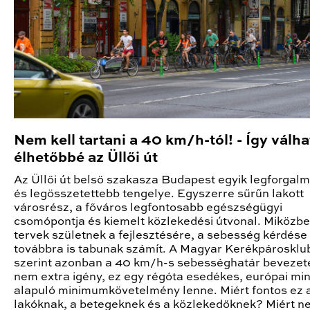
Nem kell tartani a 40 km/h-tól! - Így válh
élhetőbbé az Üllői út
Az Üllői út belső szakasza Budapest egyik legforgal
és legösszetettebb tengelye. Egyszerre sűrűn lakott
városrész, a főváros legfontosabb egészségügyi
csomópontja és kiemelt közlekedési útvonal. Miközbe
tervek születnek a fejlesztésére, a sebesség kérdése
továbbra is tabunak számít. A Magyar Kerékpárosklu
szerint azonban a 40 km/h-s sebességhatár bevezet
nem extra igény, ez egy régóta esedékes, európai mi
alapuló minimumkövetelmény lenne. Miért fontos ez 
lakóknak, a betegeknek és a közlekedőknek? Miért n