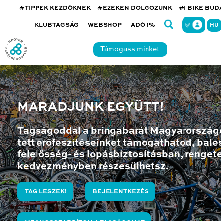
#TIPPEK KEZDŐKNEK
#EZEKEN DOLGOZUNK
#I BIKE BU
KLUBTAGSÁG
WEBSHOP
ADÓ 1%
HU
Támogass minket
MARADJUNK EGYÜTT!
Tagságoddal a bringabarát Magyarország
tett erőfeszítéseinket támogathatod, bales
felelősség- és lopásbiztosításban, renget
kedvezményben részesülhetsz.
TAG LESZEK!
BEJELENTKEZÉS