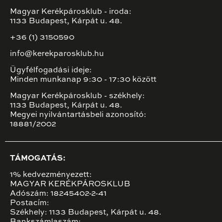
Magyar Kerékpárosklub - iroda:
1133 Budapest, Kárpát u. 48.
+36 (1) 3150590
info@kerekparosklub.hu
Ügyfélfogadási ideje:
Minden munkanap 9:30 - 17:30 között
Magyar Kerékpárosklub - székhely:
1133 Budapest, Kárpát u. 48.
Megyei nyilvántartásbeli azonosító:
18881/2002
TÁMOGATÁS:
1% kedvezményezett:
MAGYAR KERÉKPÁROSKLUB
Adószám: 18245402-2-41
Postacím:
Székhely: 1133 Budapest, Kárpát u. 48.
Bankszámlaszám: