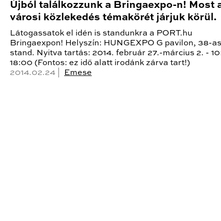
Újból találkozzunk a Bringaexpo-n! Most 
városi közlekedés témakörét járjuk körül.
Látogassatok el idén is standunkra a PORT.hu
Bringaexpon! Helyszín: HUNGEXPO G pavilon, 38-a
stand. Nyitva tartás: 2014. február 27.-március 2. - 1
18:00 (Fontos: ez idő alatt irodánk zárva tart!)
2014.02.24 |
Emese