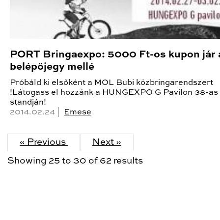
PORT Bringaexpo: 5000 Ft-os kupon jár 
belépőjegy mellé
Próbáld ki elsőként a MOL Bubi közbringarendszert
!Látogass el hozzánk a HUNGEXPO G Pavilon 38-as
standján!
2014.02.24 |
Emese
« Previous
Next »
Showing
25
to
30
of
62
results