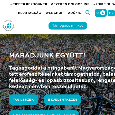
#TIPPEK KEZDŐKNEK
#EZEKEN DOLGOZUNK
#I BIKE BU
KLUBTAGSÁG
WEBSHOP
ADÓ 1%
HU
Támogass minket
MARADJUNK EGYÜTT!
Tagságoddal a bringabarát Magyarország
tett erőfeszítéseinket támogathatod, bales
felelősség- és lopásbiztosításban, renget
kedvezményben részesülhetsz.
TAG LESZEK!
BEJELENTKEZÉS