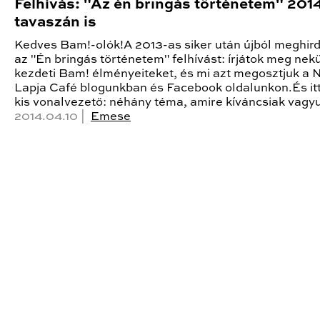
Felhívás: "Az én bringás történetem" 201
tavaszán is
Kedves Bam!-olók!A 2013-as siker után újból meghird
az "Én bringás történetem" felhívást: írjátok meg nek
kezdeti Bam! élményeiteket, és mi azt megosztjuk a 
Lapja Café blogunkban és Facebook oldalunkon.És it
kis vonalvezető: néhány téma, amire kíváncsiak vagy
2014.04.10 |
Emese