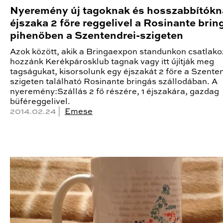
Nyeremény új tagoknak és hosszabbítókna
éjszaka 2 főre reggelivel a Rosinante brin
pihenőben a Szentendrei-szigeten
Azok között, akik a Bringaexpon standunkon csatlak
hozzánk Kerékpárosklub tagnak vagy itt újítják meg
tagságukat, kisorsolunk egy éjszakát 2 főre a Szente
szigeten található Rosinante bringás szállodában. A
nyeremény:Szállás 2 fő részére, 1 éjszakára, gazdag
büféreggelivel.
2014.02.24 |
Emese