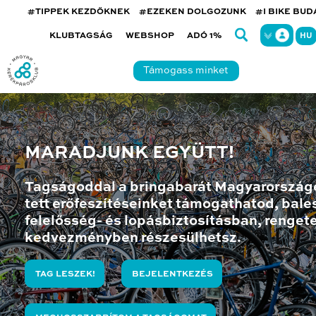
#TIPPEK KEZDŐKNEK
#EZEKEN DOLGOZUNK
#I BIKE BU
KLUBTAGSÁG
WEBSHOP
ADÓ 1%
HU
Támogass minket
MARADJUNK EGYÜTT!
Tagságoddal a bringabarát Magyarország
tett erőfeszítéseinket támogathatod, bales
felelősség- és lopásbiztosításban, renget
kedvezményben részesülhetsz.
TAG LESZEK!
BEJELENTKEZÉS