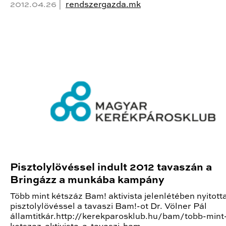
2012.04.26 |
rendszergazda.mk
Pisztolylövéssel indult 2012 tavaszán a
Bringázz a munkába kampány
Több mint kétszáz Bam! aktivista jelenlétében nyitot
pisztolylövéssel a tavaszi Bam!-ot Dr. Völner Pál
államtitkár.http://kerekparosklub.hu/bam/tobb-mint