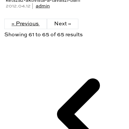
ketszaz-aktivista-a-tavaszi-bam
2012.04.12 |
admin
« Previous
Next »
Showing
61
to
65
of
65
results