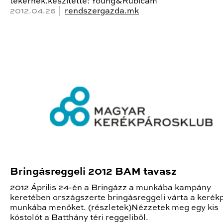
tekernek.készítette: Young&Rubicam
2012.04.26 |
rendszergazda.mk
Bringásreggeli 2012 BAM tavasz
2012 Április 24-én a Bringázz a munkába kampány
keretében országszerte bringásreggeli várta a kerék
munkába menőket. (részletek)Nézzetek meg egy kis
kóstolót a Batthány téri reggeliből.