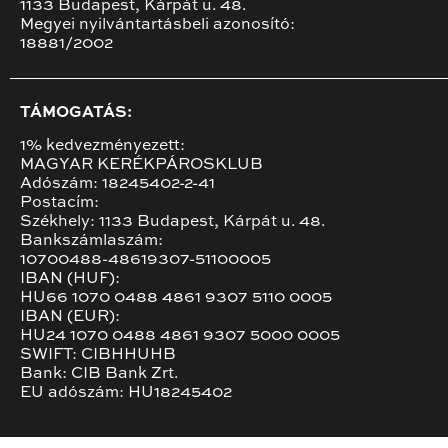
1133 Budapest, Kárpát u. 48.
Megyei nyilvántartásbeli azonosító:
18881/2002
TÁMOGATÁS:
1% kedvezményezett:
MAGYAR KERÉKPÁROSKLUB
Adószám: 18245402-2-41
Postacím:
Székhely: 1133 Budapest, Kárpát u. 48.
Bankszámlaszám:
10700488-48619307-51100005
IBAN (HUF):
HU66 1070 0488 4861 9307 5110 0005
IBAN (EUR):
HU24 1070 0488 4861 9307 5000 0005
SWIFT: CIBHHUHB
Bank: CIB Bank Zrt.
EU adószám: HU18245402