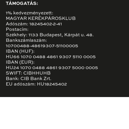
TÁMOGATÁS:
1% kedvezményezett:
MAGYAR KERÉKPÁROSKLUB
Adószám: 18245402-2-41
Postacím:
Székhely: 1133 Budapest, Kárpát u. 48.
Bankszámlaszám:
10700488-48619307-51100005
IBAN (HUF):
HU66 1070 0488 4861 9307 5110 0005
IBAN (EUR):
HU24 1070 0488 4861 9307 5000 0005
SWIFT: CIBHHUHB
Bank: CIB Bank Zrt.
EU adószám: HU18245402