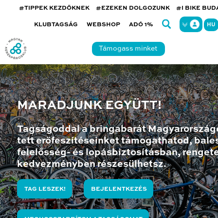
#TIPPEK KEZDŐKNEK
#EZEKEN DOLGOZUNK
#I BIKE BU
KLUBTAGSÁG
WEBSHOP
ADÓ 1%
HU
Támogass minket
MARADJUNK EGYÜTT!
Tagságoddal a bringabarát Magyarország
tett erőfeszítéseinket támogathatod, bales
felelősség- és lopásbiztosításban, renget
kedvezményben részesülhetsz.
TAG LESZEK!
BEJELENTKEZÉS