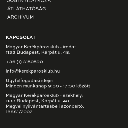
JOGI NYILATKOZAT
ÁTLÁTHATÓSÁG
ARCHÍVUM
KAPCSOLAT
Magyar Kerékpárosklub - iroda:
1133 Budapest, Kárpát u. 48.
+36 (1) 3150590
info@kerekparosklub.hu
Ügyfélfogadási ideje:
Minden munkanap 9:30 - 17:30 között
Magyar Kerékpárosklub - székhely:
1133 Budapest, Kárpát u. 48.
Megyei nyilvántartásbeli azonosító:
18881/2002