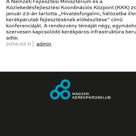
A Nemzeti Fejlesztési Minisztérium és a
Közlekedésfejlesztési Koordinációs Központ (KKK) 2
január 23-án tartotta „Hivatásforgalmi, hálózatba ill
kerékpárutak fejlesztésének előkészítése” című
konferenciáját. A rendezvény témáját négy, egymásh
szervesen kapcsolódó kerékpáros infrastruktúra ber
adta:
2014.02.11 |
admin