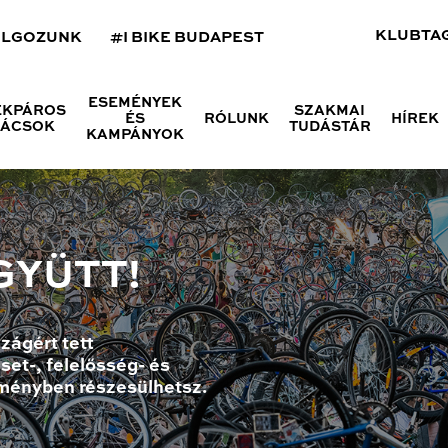
KLUBTA
OLGOZUNK
#I BIKE BUDAPEST
ESEMÉNYEK
ÉKPÁROS
SZAKMAI
ÉS
RÓLUNK
HÍREK
NÁCSOK
TUDÁSTÁR
KAMPÁNYOK
GYÜTT!
zágért tett
set-, felelősség- és
ményben részesülhetsz.