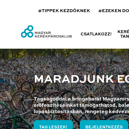
#TIPPEK KEZDŐKNEK
#EZEKEN D
KER
CSATLAKOZZ!
TA
MARADJUNK E
Tagságoddal a bringabarát Magyarors
erőfeszítéseinket támogathatod, bale
lopásbiztosításban, rengeteg kedvez
TAG LESZEK!
BEJELENTKEZÉS