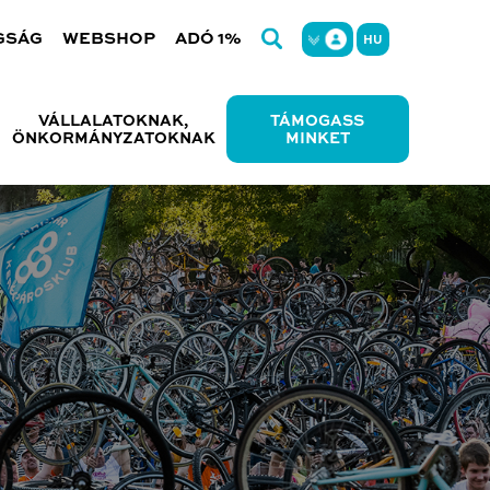
GSÁG
WEBSHOP
ADÓ 1%
HU
VÁLLALATOKNAK,
TÁMOGASS
ÖNKORMÁNYZATOKNAK
MINKET