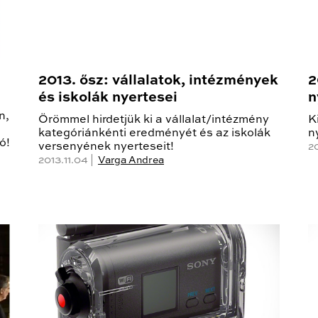
2013. ősz: vállalatok, intézmények
2
és iskolák nyertesei
n
n,
Örömmel hirdetjük ki a vállalat/intézmény
K
kategóriánkénti eredményét és az iskolák
n
ó!
versenyének nyerteseit!
20
2013.11.04 |
Varga Andrea