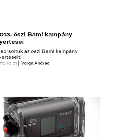
013. őszi Bam! kampány
yertesei
isorsoltuk az őszi Bam! kampány
yerteseit!
13.10.31 |
Varga Andrea