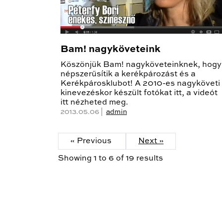
Bam! nagyköveteink
Köszönjük Bam! nagyköveteinknek, hogy
népszerűsítik a kerékpározást és a
Kerékpárosklubot! A 2010-es nagyköveti
kinevezéskor készült fotókat itt, a videót
itt nézheted meg.
2013.05.06 |
admin
« Previous
Next »
Showing
1
to
6
of
19
results