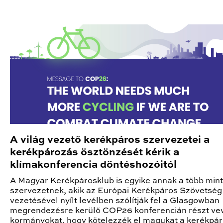
A világ vezető kerékpáros szervezetei a
kerékpározás ösztönzését kérik a
klímakonferencia döntéshozóitól
A Magyar Kerékpárosklub is egyike annak a több min
szervezetnek, akik az Európai Kerékpáros Szövetség
vezetésével nyílt levélben szólítják fel a Glasgowban
megrendezésre kerülő COP26 konferencián részt ve
kormányokat, hogy kötelezzék el magukat a kerékpá