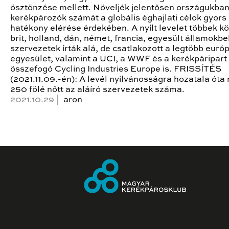
ösztönzése mellett. Növeljék jelentősen országukban
kerékpározók számát a globális éghajlati célok gyors
hatékony elérése érdekében. A nyílt levelet többek kö
brit, holland, dán, német, francia, egyesült államokbel
szervezetek írták alá, de csatlakozott a legtöbb európ
egyesület, valamint a UCI, a WWF és a kerékpáripart
összefogó Cycling Industries Europe is. FRISSÍTÉS
(2021.11.09.-én): A levél nyilvánosságra hozatala óta
250 fölé nőtt az aláíró szervezetek száma.
2021.10.29 |
aron