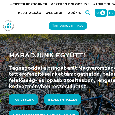
#TIPPEK KEZDŐKNEK
#EZEKEN DOLGOZUNK
#I BIKE BU
KLUBTAGSÁG
WEBSHOP
ADÓ 1%
HU
Támogass minket
MARADJUNK EGYÜTT!
Tagságoddal a bringabarát Magyarország
tett erőfeszítéseinket támogathatod, bales
felelősség- és lopásbiztosításban, renget
kedvezményben részesülhetsz.
TAG LESZEK!
BEJELENTKEZÉS