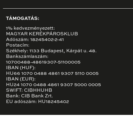
TÁMOGATÁS:
1% kedvezményezett:
MAGYAR KERÉKPÁROSKLUB
Adószám: 18245402-2-41
Postacím:
Székhely: 1133 Budapest, Kárpát u. 48.
Bankszámlaszám:
10700488-48619307-51100005
IBAN (HUF):
HU66 1070 0488 4861 9307 5110 0005
IBAN (EUR):
HU24 1070 0488 4861 9307 5000 0005
SWIFT: CIBHHUHB
Bank: CIB Bank Zrt.
EU adószám: HU18245402