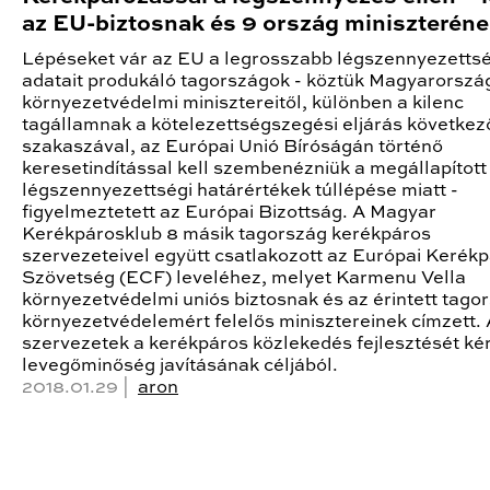
az EU-biztosnak és 9 ország miniszterén
Lépéseket vár az EU a legrosszabb légszennyezettsé
adatait produkáló tagországok - köztük Magyarország
környezetvédelmi minisztereitől, különben a kilenc
tagállamnak a kötelezettségszegési eljárás következ
szakaszával, az Európai Unió Bíróságán történő
keresetindítással kell szembenézniük a megállapított
légszennyezettségi határértékek túllépése miatt -
figyelmeztetett az Európai Bizottság. A Magyar
Kerékpárosklub 8 másik tagország kerékpáros
szervezeteivel együtt csatlakozott az Európai Kerék
Szövetség (ECF) leveléhez, melyet Karmenu Vella
környezetvédelmi uniós biztosnak és az érintett tago
környezetvédelemért felelős minisztereinek címzett. 
szervezetek a kerékpáros közlekedés fejlesztését kér
levegőminőség javításának céljából.
2018.01.29 |
aron