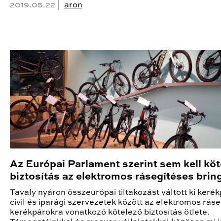
2019.05.22 |
aron
Az Európai Parlament szerint sem kell köt
biztosítás az elektromos rásegítéses brin
Tavaly nyáron összeurópai tiltakozást váltott ki keré
civil és iparági szervezetek között az elektromos rás
kerékpárokra vonatkozó kötelező biztosítás ötlete.