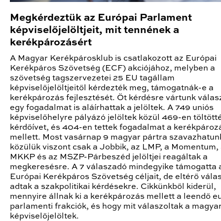
Megkérdeztük az Európai Parlament
képviselőjelöltjeit, mit tennének a
kerékpározásért
A Magyar Kerékpárosklub is csatlakozott az Európai
Kerékpáros Szövetség (ECF) akciójához, melyben a
szövetség tagszervezetei 25 EU tagállam
képviselőjelöltjeitől kérdezték meg, támogatnák-e a
kerékpározás fejlesztését. Öt kérdésre vártunk válasz
egy fogadalmat is aláírhattak a jelöltek. A 749 uniós
képviselőhelyre pályázó jelöltek közül 469-en töltötté
kérdőívet, és 404-en tettek fogadalmat a kerékpároz
mellett. Most vasárnap 9 magyar pártra szavazhatun
közülük viszont csak a Jobbik, az LMP, a Momentum,
MKKP és az MSZP-Párbeszéd jelöltjei reagáltak a
megkeresésre. A 7 válaszadó mindegyike támogatta 
Európai Kerékpáros Szövetség céljait, de eltérő vála
adtak a szakpolitikai kérdésekre. Cikkünkből kiderül,
mennyire állnak ki a kerékpározás mellett a leendő e
parlamenti frakciók, és hogy mit válaszoltak a magya
képviselőjelöltek.