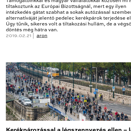
Támogatóinkkal és magyar vállalatokkal közösen mi i
tiltakoztunk az Európai Bizottságnál, mert egy ilyen
intézkedés gátat szabhat a sokak autózással szembe
alternatíváját jelentő pedelec kerékpárok terjedése el
Úgy tűnik, sikeres volt a tiltakozási hullám, de a végs
döntés még hátra van.
2019.02.21 |
aron
Kerékpározással a légszennyezés ellen – l