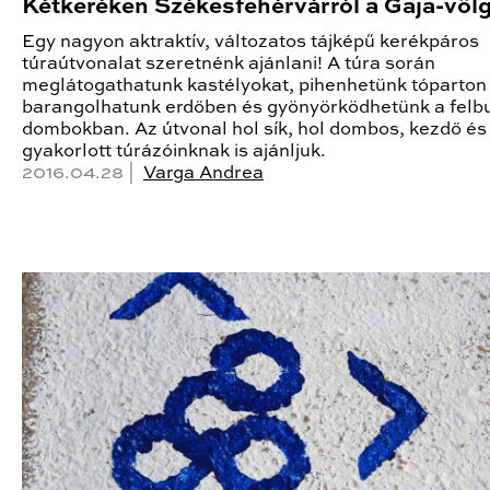
Kétkeréken Székesfehérvárról a Gaja-völ
Egy nagyon aktraktív, változatos tájképű kerékpáros
túraútvonalat szeretnénk ajánlani! A túra során
meglátogathatunk kastélyokat, pihenhetünk tóparton 
barangolhatunk erdőben és gyönyörködhetünk a felb
dombokban. Az útvonal hol sík, hol dombos, kezdő és
gyakorlott túrázóinknak is ajánljuk.
2016.04.28 |
Varga Andrea