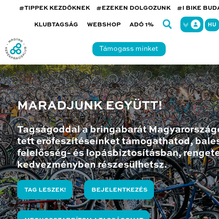
#TIPPEK KEZDŐKNEK
#EZEKEN DOLGOZUNK
#I BIKE BU
KLUBTAGSÁG
WEBSHOP
ADÓ 1%
HU
Támogass minket
MARADJUNK EGYÜTT!
Tagságoddal a bringabarát Magyarország
tett erőfeszítéseinket támogathatod, bales
felelősség- és lopásbiztosításban, renget
kedvezményben részesülhetsz.
TAG LESZEK!
BEJELENTKEZÉS