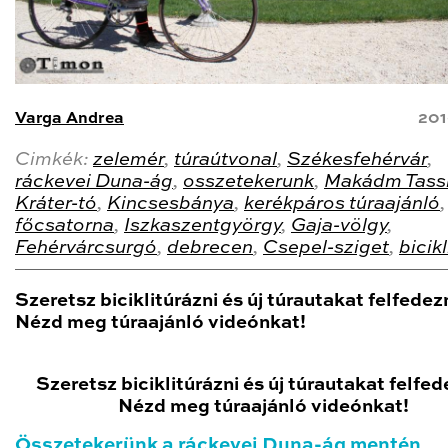
Varga Andrea
201
Cimkék:
zelemér
,
túraútvonal
,
Székesfehérvár
,
ráckevei Duna-ág
,
osszetekerunk
,
Makádm Tassi-
Kráter-tó
,
Kincsesbánya
,
kerékpáros túraajánló
főcsatorna
,
Iszkaszentgyörgy
,
Gaja-völgy
,
Fehérvárcsurgó
,
debrecen
,
Csepel-sziget
,
bicikl
Szeretsz biciklitúrázni és új túrautakat felfedez
Nézd meg túraajánló videónkat!
Szeretsz biciklitúrázni és új túrautakat felfed
Nézd meg túraajánló videónkat!
Összetekerünk a ráckevei Duna-ág mentén