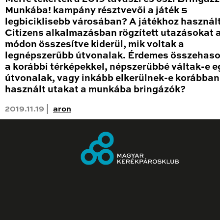
Munkába! kampány résztvevői a játék 5
legbiciklisebb városában? A játékhoz használ
Citizens alkalmazásban rögzített utazásokat
módon összesítve kiderül, mik voltak a
legnépszerűbb útvonalak. Érdemes összehaso
a korábbi térképekkel, népszerűbbé váltak-e 
útvonalak, vagy inkább elkerülnek-e korábban
használt utakat a munkába bringázók?
2019.11.19 |
aron