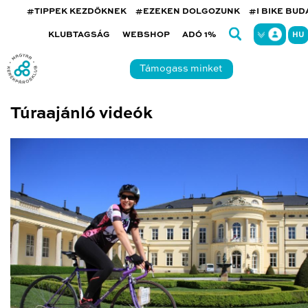
#TIPPEK KEZDŐKNEK
#EZEKEN DOLGOZUNK
#I BIKE BU
KLUBTAGSÁG
WEBSHOP
ADÓ 1%
HU
Támogass minket
Túraajánló videók