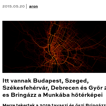
2015.05.20 |
aron
Itt vannak Budapest, Szeged,
Székesfehérvár, Debrecen és Győr 
es Bringázz a Munkába hőtérképei
Merre tekertek a 2019 tavaszi és őszi Bringázz