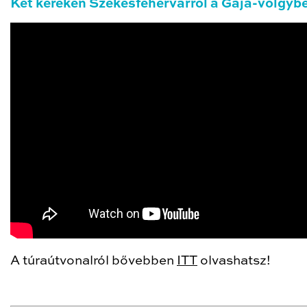
Két keréken Székesfehérvárról a Gaja-völgyb
A túraútvonalról bővebben
ITT
olvashatsz!