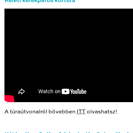
Keleti kerékpáros körtúra
A túraútvonalról bővebben
ITT
olvashatsz!