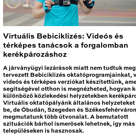
Virtuális Bebiciklizés: Videós és
térképes tanácsok a forgalomban
kerékpározáshoz
A járványügyi lezárások miatt nem tudtuk meg
tervezett Bebiciklizés oktatóprogramjainkat, 
videós és térképes verziókat készítettünk, am
segítségével otthon is megnézheted, hogyan ke
különböző közlekedési helyzetekben kerékpáro
Virtuális oktatópályánk általános helyzeteket
be, de Óbudán, Szegeden és Székesfehérváron
megmutatunk több útvonalat. A bemutatott
szituációk bárhol ismerősek lehetnek, így más
településeken is hasznosak.