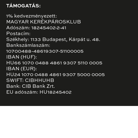
TÁMOGATÁS:
1% kedvezményezett:
MAGYAR KERÉKPÁROSKLUB
Adószám: 18245402-2-41
Postacím:
Székhely: 1133 Budapest, Kárpát u. 48.
Bankszámlaszám:
10700488-48619307-51100005
IBAN (HUF):
HU66 1070 0488 4861 9307 5110 0005
IBAN (EUR):
HU24 1070 0488 4861 9307 5000 0005
SWIFT: CIBHHUHB
Bank: CIB Bank Zrt.
EU adószám: HU18245402