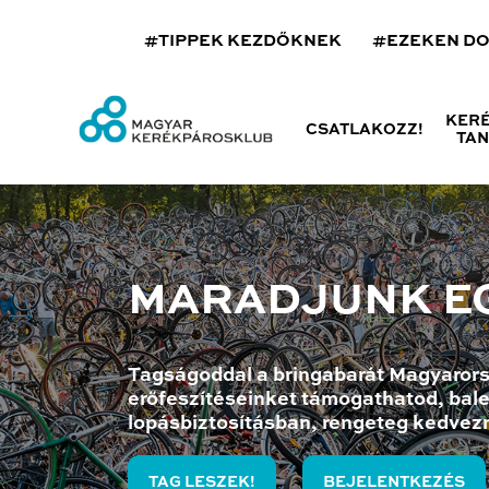
#TIPPEK KEZDŐKNEK
#EZEKEN D
KER
CSATLAKOZZ!
TA
MARADJUNK E
Tagságoddal a bringabarát Magyarors
erőfeszítéseinket támogathatod, bale
lopásbiztosításban, rengeteg kedvez
TAG LESZEK!
BEJELENTKEZÉS