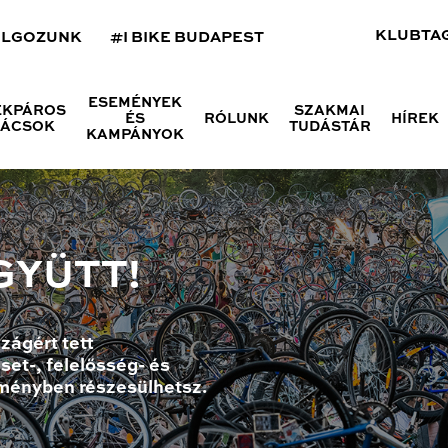
KLUBTA
OLGOZUNK
#I BIKE BUDAPEST
ESEMÉNYEK
ÉKPÁROS
SZAKMAI
ÉS
RÓLUNK
HÍREK
NÁCSOK
TUDÁSTÁR
KAMPÁNYOK
GYÜTT!
zágért tett
set-, felelősség- és
ményben részesülhetsz.