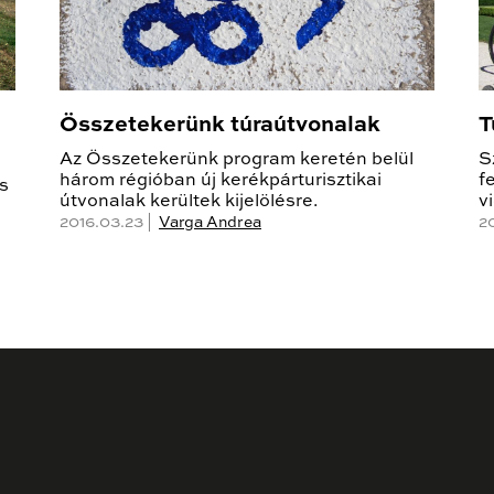
Összetekerünk túraútvonalak
T
Az Összetekerünk program keretén belül
S
három régióban új kerékpárturisztikai
f
os
útvonalak kerültek kijelölésre.
v
2016.03.23 |
Varga Andrea
2