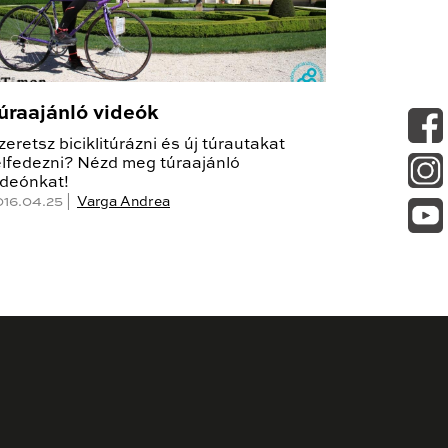
úraajánló videók
zeretsz biciklitúrázni és új túrautakat
elfedezni? Nézd meg túraajánló
ideónkat!
016.04.25 |
Varga Andrea