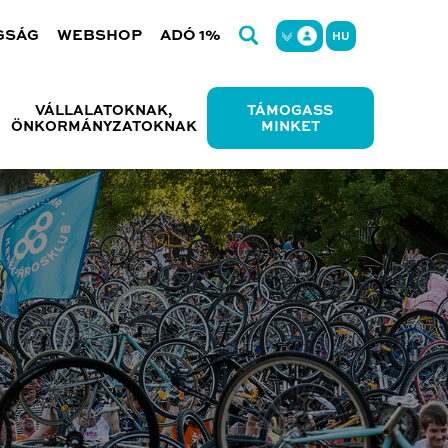
GSÁG
WEBSHOP
ADÓ 1%
HU
VÁLLALATOKNAK,
TÁMOGASS
ÖNKORMÁNYZATOKNAK
MINKET