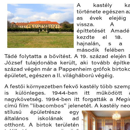
A kastély kal
története egészen a
as évek elejéig 
vissza. A ka
építtetését Amadé
kezdte el 18. 
hajnalán, s a 
második felében
Tádé folytatta a bővítést. A 19. század elején 
József tulajdonába került, aki tovább építke
század végén már a Pappenheim grófok birtoko
épületet, egészen a II. világháború végéig.
A festői környezetben fekvő kastély több szem
is különleges. 1944-ben itt működött 
nagykövetség. 1994-ben itt forgatták a
Megi
című film "libacombos" jelenetét. A kastély ne
stílusú épületrés
ze egy
általános iskolának ad
otthont. A birtok területén