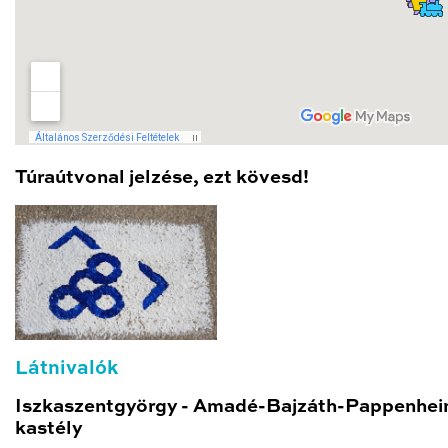
Túraútvonal jelzése, ezt kövesd!
Látnivalók
Iszkasze
ntgyörgy - Amadé-Bajzáth-Pappenhe
kastély