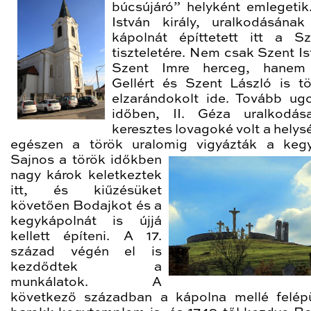
búcsújáró” helyként emlegetik
István király, uralkodásának
kápolnát építtetett itt a S
tiszteletére. Nem csak Szent Is
Szent Imre herceg, hanem
Gellért és Szent László is t
elzarándokolt ide. Tovább ug
időben, II. Géza uralkodás
keresztes lovagoké volt a helys
egészen a török uralomig vigyázták a ke
g
Sajnos a török időkben
nagy károk keletkeztek
itt, és kiűzésüket
követően Bodajkot és a
kegykápolnát is újjá
kellett építeni. A 17.
század végén el is
kezdődtek a
munkálatok. A
következő században a kápolna mellé felép