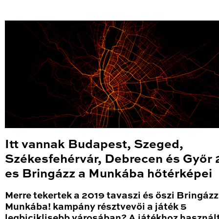
Itt vannak Budapest, Szeged,
Székesfehérvár, Debrecen és Győr 
es Bringázz a Munkába hőtérképei
Merre tekertek a 2019 tavaszi és őszi Bringázz
Munkába! kampány résztvevői a játék 5
legbiciklisebb városában? A játékhoz használ