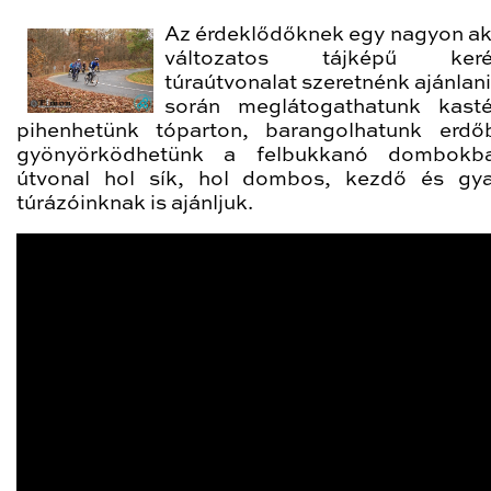
Az érdeklődőknek egy nagyon akt
változatos tájképű keré
túraútvonalat szeretnénk ajánlani
során meglátogathatunk kasté
pihenhetünk tóparton, barangolhatunk erd
gyönyörködhetünk a felbukkanó dombokb
útvonal hol sík, hol dombos, kezdő és gya
túrázóinknak is ajánljuk.