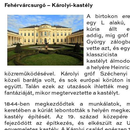
Fehérvárcsurgó – Károlyi-kastély
A birtokon ere
egy L alakú, 
kúria állt e
addig, míg gróf 
György zálog
vette azt, és eg
klasszicista s
kastélyt álmod
a helyére Heinri
közreműködésével. Károlyi gróf Széchenyi
közeli barátja volt, és sok európai körúton is
együtt. Talán ezek az utazások ihlették meg
fantáziáját, mikor megterveztette a kastélyt.
1844-ben megkezdődtek a munkálatok, m
keretében a kúriát lebontották s helyén megke
kastély építését. Az 19. század közepére
fejeződött az építkezés, és elkészült az U
egyemeletes kastély. A Károlyi család egészen 