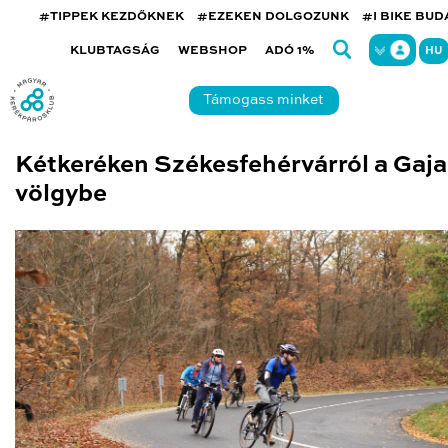
#TIPPEK KEZDŐKNEK
#EZEKEN DOLGOZUNK
#I BIKE BU
KLUBTAGSÁG
WEBSHOP
ADÓ 1%
HU
Támogass minket
Kétkeréken Székesfehérvárról a Gaja
völgybe