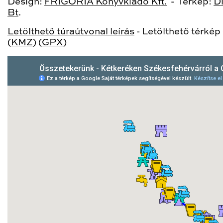
Design:
FRIGORIA Könyvkiadó Kft.
- Térkép:
D
Bt
.
Letölthető túraútvonal leírás
- Letölthető térkép 
(
KMZ
) (
GPX
)