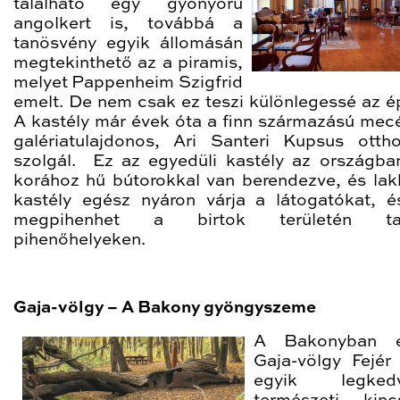
található egy gyönyörű
angolkert is, továbbá a
tanösvény egyik állomásán
megtekinthető az a piramis,
melyet Pappenheim Szigfrid
emelt. De nem csak ez teszi különlegessé az ép
A kastély már évek óta a finn származású mec
galériatulajdonos, Ari Santeri Kupsus otth
szolgál. Ez az egyedüli kastély az országba
korához hű bútorokkal van berendezve, és lak
kastély egész nyáron várja a látogatókat, é
megpihenhet a birtok területén tal
pihenőhelyeken.
Gaja-völgy – A Bakony gyöngyszeme
A Bakonyban el
Gaja-völgy Fejé
egyik legkedv