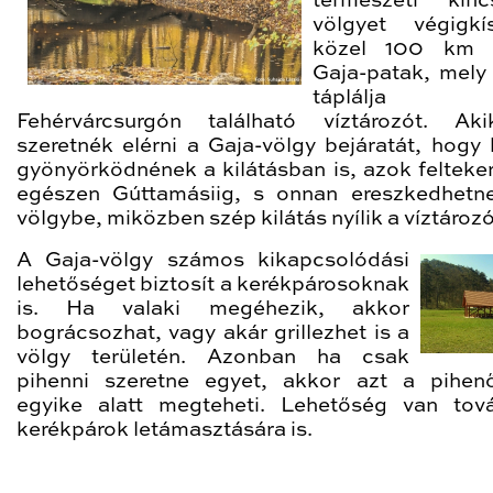
természeti kin
völgyet végigkí
közel 100 km 
Gaja-patak, mely 
táplálj
Fehérvárcsurgón található víztározót. Ak
szeretnék elérni a Gaja-völgy bejáratát, hogy
gyönyörködnének a kilátásban is, azok felteke
egészen Gúttamásiig, s onnan ereszkedhetn
völgybe, miközben szép kilátás nyílik a víztározó
A Gaja-völgy számos kikapcsolódási
lehetőséget biztosít a kerékpárosoknak
is. Ha valaki megéhezik, akkor
bográcsozhat, vagy akár grillezhet is a
völgy területén. Azonban ha csak
pihenni szeretne egyet, akkor azt a pihen
egyike alatt megteheti. Lehetőség van to
kerékpárok letámasztására is.