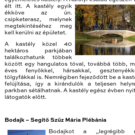
élt itt. A
kastély egyik
ékköve az ún.
csipketerasz, melynek
megtekintéséhez meg
kell kerülni az épületet.
A kastély közel 40
hektáros parkjában
találkozhatunk többek
között egy hangulatos tóval, továbbá több, m
éves fenyőkkel, hársakkal, gesztenyék
tölgyfákkal is. Nemrégiben fejeződött be a kast
felújítása, így a kirándulók a teljesen helyreá
parkban sétálhatnak. A kastély egész évben nyit
látogatók előtt.
Bodajk – Segítő Szűz Mária Plébánia
Bodajkot a „legrégibb 