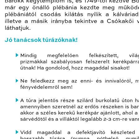
barokk kegytemplom is, és 1749-től kezdve B
már egy önálló plébánia kezdte meg működ
plébániától csodás kilátás nyílik a kálvária
illetve a másik irányba tekintve a Csókakői v
láthatjuk.
Jó tanácsok túrázóknak!
Mindig megfelelően felkészített, világí
prizmákkal szabályosan felszerelt kerékpárra
útnak!
Ha gondolod, hozz magaddal sisakot!
Ne feledkezz meg az enni- és innivalóról, 
fényvédelemről sem!
A túra jelentős része szilárd burkolatú úton h
amennyiben szeretnél az erdős részeken is bar
akkor a széles kerekű kerékpár ajánlott, ahol a
sárvédőtől és a villáktól legalább 2-3 cm-re van
Vidd magaddal a defektjavító készleted
hosszabb túrára (pumpa, pótbelső, gumil