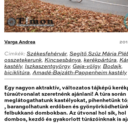
Varga Andrea
201
Cimkék:
Székesfehérvár
,
Segítő Szűz Mária Plé
osszetekerunk
,
Kincsesbánya
,
kerékpártúra
,
Kár
kastély
,
Iszkaszentgyörgy
,
Gaja-völgy
,
Bodajk
,
biciklitúra
,
Amadé-Bajzáth-Pappenheim kastély
Egy nagyon aktraktív, változatos tájképű keré
túraútvonalat szeretnénk ajánlani! A túra során
meglátogathatunk kastélyokat, pihenhetünk t
, barangolhatunk erdőben és gyönyörködhetünk
felbukkanó dombokban. Az útvonal hol sík, hol
dombos, kezdő és gyakorlott túrázóinknak is aj