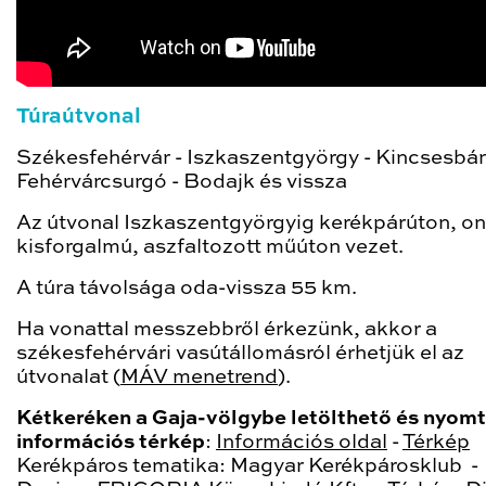
Túraútvonal
Székesfehérvár - Iszkaszentgyörgy - Kincsesbán
Fehérvárcsurgó - Bodajk és vissza
Az útvonal Iszkaszentgyörgyig kerékpárúton, o
kisforgalmú, aszfaltozott műúton vezet.
A túra távolsága oda-vissza 55 km.
Ha vonattal messzebbről érkezünk, akkor a
székesfehérvári vasútállomásról érhetjük el az
útvonalat (
MÁV menetrend
).
Kétkeréken a Gaja-völgybe letölthető és nyom
információs térkép
:
Információs oldal
-
Térkép
Kerékpáros tematika: Magyar Kerékpárosklub -