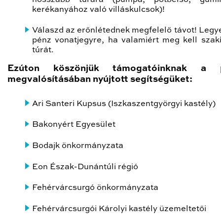
kerékanyához való villáskulcsok)!
Válaszd az erőnlétednek megfelelő távot! Legy
pénz vonatjegyre, ha valamiért meg kell szak
túrát.
Ezúton köszönjük támogatóinknak a p
megvalósításában nyújtott segítségüket:
Ari Santeri Kupsus (Iszkaszentgyörgyi kastély)
Bakonyért Egyesület
Bodajk önkormányzata
Eon Észak-Dunántúli régió
Fehérvárcsurgó önkormányzata
Fehérvárcsurgói Károlyi kastély üzemeltetői