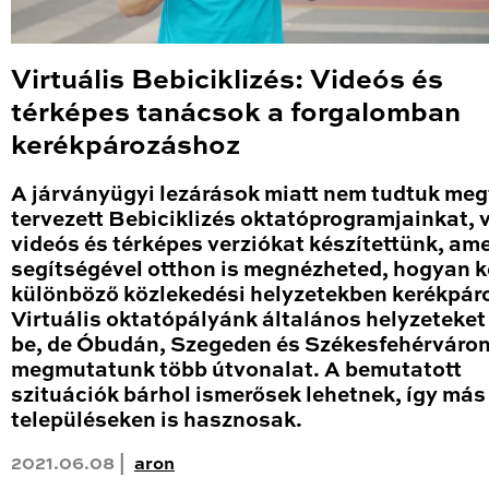
Virtuális Bebiciklizés: Videós és
térképes tanácsok a forgalomban
kerékpározáshoz
A járványügyi lezárások miatt nem tudtuk meg
tervezett Bebiciklizés oktatóprogramjainkat, 
videós és térképes verziókat készítettünk, am
segítségével otthon is megnézheted, hogyan ke
különböző közlekedési helyzetekben kerékpáro
Virtuális oktatópályánk általános helyzeteket
be, de Óbudán, Szegeden és Székesfehérváron
megmutatunk több útvonalat. A bemutatott
szituációk bárhol ismerősek lehetnek, így más
településeken is hasznosak.
2021.06.08 |
aron