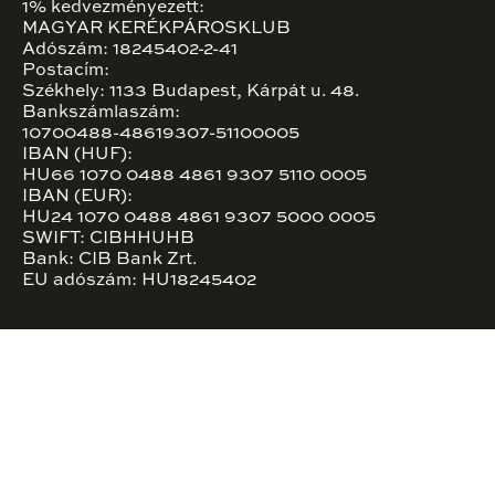
1% kedvezményezett:
MAGYAR KERÉKPÁROSKLUB
Adószám: 18245402-2-41
Postacím:
Székhely: 1133 Budapest, Kárpát u. 48.
Bankszámlaszám:
10700488-48619307-51100005
IBAN (HUF):
HU66 1070 0488 4861 9307 5110 0005
IBAN (EUR):
HU24 1070 0488 4861 9307 5000 0005
SWIFT: CIBHHUHB
Bank: CIB Bank Zrt.
EU adószám: HU18245402