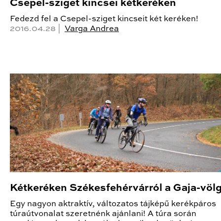
Csepel-sziget kincsei kétkeréken
Fedezd fel a Csepel-sziget kincseit két keréken!
2016.04.28 |
Varga Andrea
Kétkeréken Székesfehérvárról a Gaja-völ
Egy nagyon aktraktív, változatos tájképű kerékpáros
túraútvonalat szeretnénk ajánlani! A túra során