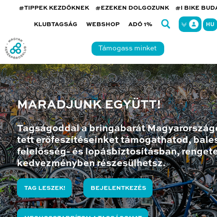
#TIPPEK KEZDŐKNEK
#EZEKEN DOLGOZUNK
#I BIKE BU
KLUBTAGSÁG
WEBSHOP
ADÓ 1%
HU
Támogass minket
MARADJUNK EGYÜTT!
Tagságoddal a bringabarát Magyarország
tett erőfeszítéseinket támogathatod, bales
felelősség- és lopásbiztosításban, renget
kedvezményben részesülhetsz.
TAG LESZEK!
BEJELENTKEZÉS