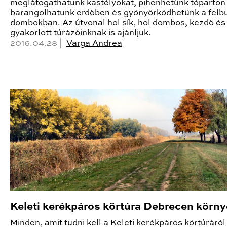
meglátogathatunk kastélyokat, pihenhetünk tóparton 
barangolhatunk erdőben és gyönyörködhetünk a felb
dombokban. Az útvonal hol sík, hol dombos, kezdő és
gyakorlott túrázóinknak is ajánljuk.
2016.04.28 |
Varga Andrea
Keleti kerékpáros körtúra Debrecen körn
Minden, amit tudni kell a Keleti kerékpáros körtúráról