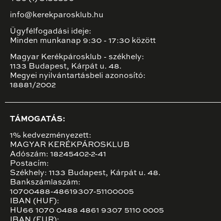
info@kerekparosklub.hu
Ügyfélfogadási ideje:
Minden munkanap 9:30 - 17:30 között
Magyar Kerékpárosklub - székhely:
1133 Budapest, Kárpát u. 48.
Megyei nyilvántartásbeli azonosító:
18881/2002
TÁMOGATÁS:
1% kedvezményezett:
MAGYAR KERÉKPÁROSKLUB
Adószám: 18245402-2-41
Postacím:
Székhely: 1133 Budapest, Kárpát u. 48.
Bankszámlaszám:
10700488-48619307-51100005
IBAN (HUF):
HU66 1070 0488 4861 9307 5110 0005
IBAN (EUR):