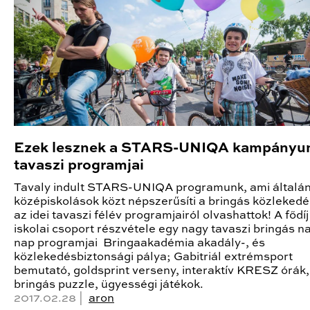
Ezek lesznek a STARS-UNIQA kampányu
tavaszi programjai
Tavaly indult STARS-UNIQA programunk, ami általá
középiskolások közt népszerűsíti a bringás közlekedés
az idei tavaszi félév programjairól olvashattok! A fődíj
iskolai csoport részvétele egy nagy tavaszi bringás n
nap programjai Bringaakadémia akadály-, és
közlekedésbiztonsági pálya; Gabitriál extrémsport
bemutató, goldsprint verseny, interaktív KRESZ órák,
bringás puzzle, ügyességi játékok.
2017.02.28 |
aron