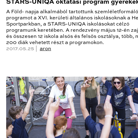
STARS-UNIQA oktatási program gyereke
A Föld- napja alkalmából tartottunk szemléletformál
programot a XVI. kerületi általános iskolásoknak a H
Sportparkban, a STARS-UNIQA iskolásokat célzó
programunk keretében. A rendezvény május 12-én zajl
és összesen 12 iskola alsós és felsős osztálya, több, 
200 diák vehetett részt a programokon.
2017.05.25 |
aron