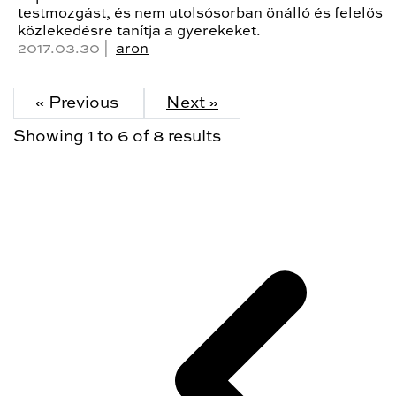
testmozgást, és nem utolsósorban önálló és felelős
közlekedésre tanítja a gyerekeket.
2017.03.30 |
aron
« Previous
Next »
Showing
1
to
6
of
8
results