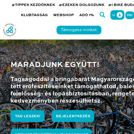
#TIPPEK KEZDŐKNEK
#EZEKEN DOLGOZUNK
#I BIKE BU
KLUBTAGSÁG
WEBSHOP
ADÓ 1%
HU
Támogass minket
MARADJUNK EGYÜTT!
Tagságoddal a bringabarát Magyarország
tett erőfeszítéseinket támogathatod, bales
felelősség- és lopásbiztosításban, renget
kedvezményben részesülhetsz.
TAG LESZEK!
BEJELENTKEZÉS