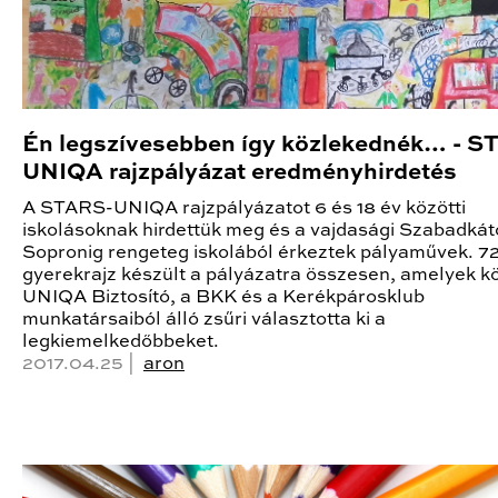
Én legszívesebben így közlekednék… - S
UNIQA rajzpályázat eredményhirdetés
A STARS-UNIQA rajzpályázatot 6 és 18 év közötti
iskolásoknak hirdettük meg és a vajdasági Szabadkát
Sopronig rengeteg iskolából érkeztek pályaművek. 7
gyerekrajz készült a pályázatra összesen, amelyek k
UNIQA Biztosító, a BKK és a Kerékpárosklub
munkatársaiból álló zsűri választotta ki a
legkiemelkedőbbeket.
2017.04.25 |
aron