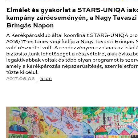
Elmélet és gyakorlat a STARS-UNIQA isko
kampány záróeseményén, a Nagy Tavaszi
Bringás Napon
A Kerékpárosklub által koordinált STARS-UNIQA pr
2016/17-es tanév végi fődíja a Nagy Tavaszi Bringás
való részvétel volt. A rendezvényen azoknak az iskol
biztosítottunk lehetőséget a részvételre, akik évközb
legaktívabbak voltak és több olyan programot is szer
amely a kerékpározás népszerűsítését, szemléletfor
tűzte ki célul.
2017.06.06 |
aron