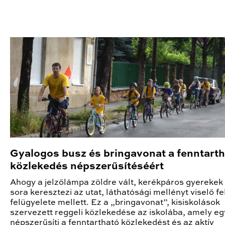
Gyalogos busz és bringavonat a fenntart
közlekedés népszerűsítéséért
Ahogy a jelzőlámpa zöldre vált, kerékpáros gyerekek
sora keresztezi az utat, láthatósági mellényt viselő fe
felügyelete mellett. Ez a „bringavonat”, kisiskolások
szervezett reggeli közlekedése az iskolába, amely e
népszerűsíti a fenntartható közlekedést és az aktív