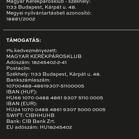
Magyar Kerékpárosklub - székhely:
1133 Budapest, Kárpát u. 48.
Megyei nyilvántartásbeli azonosító:
18881/2002
TÁMOGATÁS:
1% kedvezményezett:
MAGYAR KERÉKPÁROSKLUB
Adószám: 18245402-2-41
Postacím:
Székhely: 1133 Budapest, Kárpát u. 48.
Bankszámlaszám:
10700488-48619307-51100005
IBAN (HUF):
HU66 1070 0488 4861 9307 5110 0005
IBAN (EUR):
HU24 1070 0488 4861 9307 5000 0005
SWIFT: CIBHHUHB
Bank: CIB Bank Zrt.
EU adószám: HU18245402