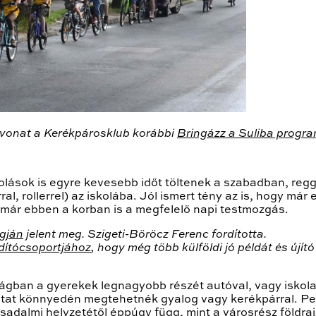
vonat a Kerékpárosklub korábbi
Bringázz a Suliba progr
kolások is egyre kevesebb időt töltenek a szabadban, re
al, rollerrel) az iskolába. Jól ismert tény az is, hogy má
k már ebben a korban is a megfelelő napi testmozgás.
gján
jelent meg. Szigeti-Böröcz Ferenc fordította.
dítócsoportjához
, hogy még több külföldi jó példát és új
ágban a gyerekek legnagyobb részét autóval, vagy iskolabu
 utat könnyedén megtehetnék gyalog vagy kerékpárral. Pe
dalmi helyzetétől éppúgy függ, mint a városrész földrajzi