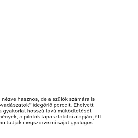
e nézve hasznos, de a szülők számára is
óvadászatok” idegőrlő perceit. Ehelyett
 a gyakorlat hosszú távú működtetését
nyek, a pilotok tapasztalatai alapján jött
yan tudják megszervezni saját gyalogos