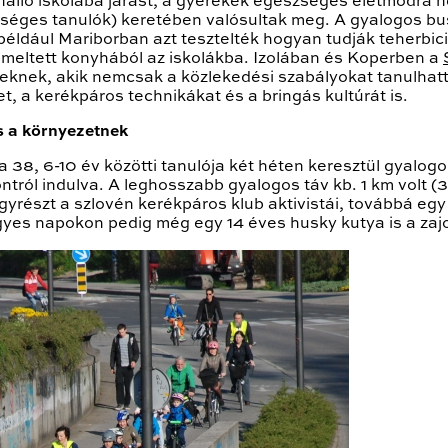
 önálló iskolába járást, a gyerekek egészséges életmódra
séges tanulók) keretében valósultak meg. A gyalogos bus
ldául Mariborban azt tesztelték hogyan tudják teherbicikl
zemeltett konyhából az iskolákba. Izolában és Koperben a
keknek, akik nemcsak a közlekedési szabályokat tanulha
, a kerékpáros technikákat és a bringás kultúrát is.
s a környezetnek
a 38, 6-10 év közötti tanulója két héten keresztül gyalogol
ontról indulva. A leghosszabb gyalogos táv kb. 1 km volt 
egyrészt a szlovén kerékpáros klub aktivistái, továbbá egy
 Egyes napokon pedig még egy 14 éves husky kutya is a zaj