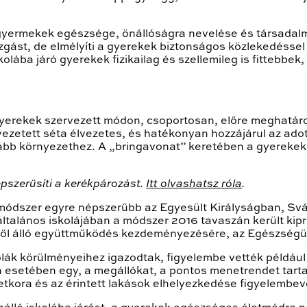
a gyermekek egészsége, önállóságra nevelése és társadalm
zgást, de elmélyíti a gyerekek biztonságos közlekedéssel
kolába járó gyerekek fizikailag és szellemileg is fittebbek
yerekek szervezett módon, csoportosan, előre meghatáro
 vezetett séta élvezetes, és hatékonyan hozzájárul az adot
tább környezethez. A „bringavonat” keretében a gyereke
zerűsíti a kerékpározást.
Itt olvashatsz róla
.
módszer egyre népszerűbb az Egyesült Királyságban, Svá
ltalános iskolájában a módszer 2016 tavaszán került kipr
yből álló együttműködés kezdeményezésére, az Egészségü
kolák körülményeihez igazodtak, figyelembe vették például 
a esetében egy, a megállókat, a pontos menetrendet tartal
tkora és az érintett lakások elhelyezkedése figyelembev