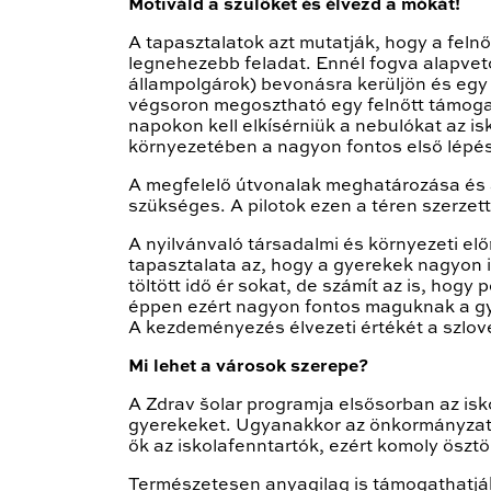
Motiváld a szülőket és élvezd a mókát!
A tapasztalatok azt mutatják, hogy a feln
legnehezebb feladat. Ennél fogva alapvető
állampolgárok) bevonásra kerüljön és egy 
végsoron megosztható egy felnőtt támogató
napokon kell elkísérniük a nebulókat az i
környezetében a nagyon fontos első lépés
A megfelelő útvonalak meghatározása és a
szükséges. A pilotok ezen a téren szerzet
A nyilvánvaló társadalmi és környezeti el
tapasztalata az, hogy a gyerekek nagyon i
töltött idő ér sokat, de számít az is, ho
éppen ezért nagyon fontos maguknak a gy
A kezdeményezés élvezeti értékét a szlov
Mi lehet a városok szerepe?
A Zdrav šolar programja elsősorban az isko
gyerekeket. Ugyanakkor az önkormányzatok
ők az iskolafenntartók, ezért komoly ösz
Természetesen anyagilag is támogathatjá