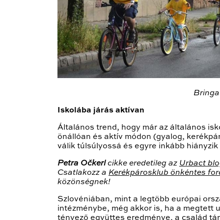
Bringa
Iskolába járás aktívan
Általános trend, hogy már az általános is
önállóan és aktív módon (gyalog, kerékpárr
válik túlsúlyossá és egyre inkább hiányzi
Petra Očkerl
cikke eredetileg az
Urbact blo
Csatlakozz a
Kerékpárosklub önkéntes for
közönségnek!
Szlovéniában, mint a legtöbb európai orsz
intézménybe, még akkor is, ha a megtett
tényező együttes eredménye, a család társa