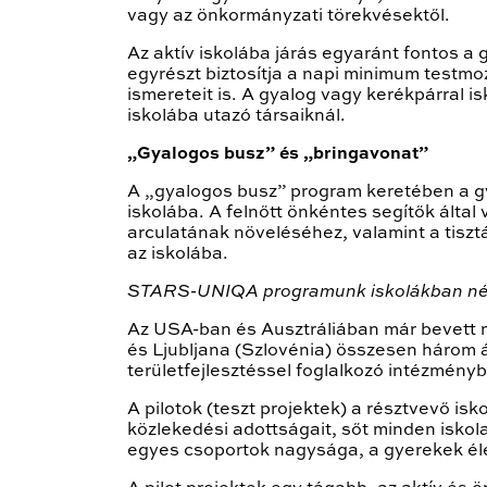
vagy az önkormányzati törekvésektől.
Az aktív iskolába járás egyaránt fontos 
egyrészt biztosítja a napi minimum testmo
ismereteit is. A gyalog vagy kerékpárral is
iskolába utazó társaiknál.
„Gyalogos busz” és „bringavonat”
A „gyalogos busz” program keretében a g
iskolába. A felnőtt önkéntes segítők által
arculatának növeléséhez, valamint a tisz
az iskolába.
STARS-UNIQA programunk iskolákban néps
Az USA-ban és Ausztráliában már bevett 
és Ljubljana (Szlovénia) összesen három á
területfejlesztéssel foglalkozó intézmén
A pilotok (teszt projektek) a résztvevő is
közlekedési adottságait, sőt minden iskol
egyes csoportok nagysága, a gyerekek éle