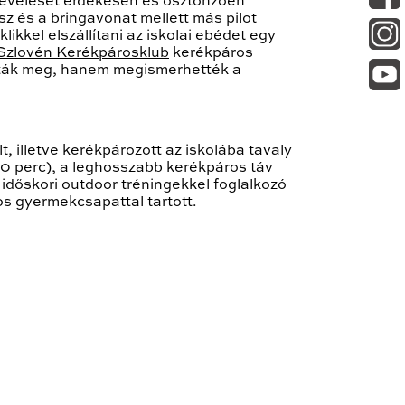
 nevelését érdekesen és ösztönzően
z és a bringavonat mellett más pilot
ikkel elszállítani az iskolai ebédet egy
Szlovén Kerékpárosklub
kerékpáros
tták meg, hanem megismerhették a
t, illetve kerékpározott az iskolába tavaly
(30 perc), a leghosszabb kerékpáros táv
 időskori outdoor tréningekkel foglalkozó
os gyermekcsapattal tartott.