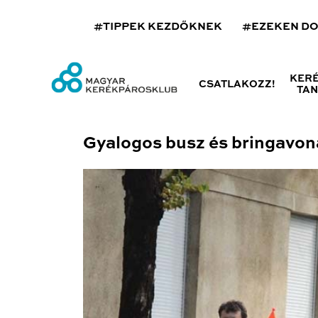
#TIPPEK KEZDŐKNEK
#EZEKEN D
KER
CSATLAKOZZ!
TA
Gyalogos busz és bringavona