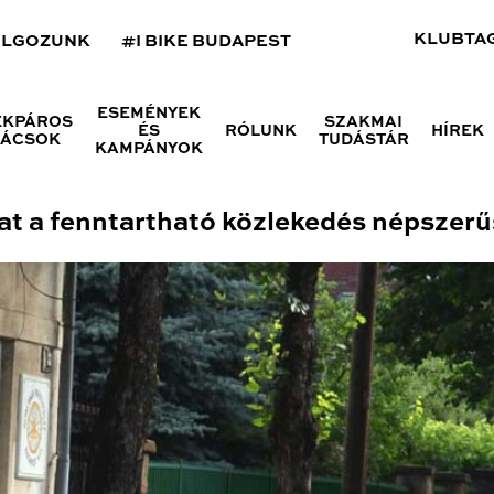
KLUBTA
OLGOZUNK
#I BIKE BUDAPEST
ESEMÉNYEK
ÉKPÁROS
SZAKMAI
ÉS
RÓLUNK
HÍREK
NÁCSOK
TUDÁSTÁR
KAMPÁNYOK
t a fenntartható közlekedés népszerű