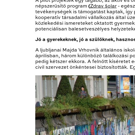
A pilot projektek egy tágabb, az aktív és
népszerűsítő program
(
Zdrav šolar
- egész
tevékenységek is támogatást kaptak, így pé
kooperatív társadalmi vállalkozás által ü
közlekedési ismereteket oktatott gyerme
potenciálisan balesetveszélyes helyzeteket
Jó a gyerekeknek, jó a szülőknek, haszno
A ljubljanai Majda Vrhovnik általános iskol
áprilisban, három különböző találkozási p
pedig kétszer ekkora. A felnőtt kíséretet 
civil szervezet önkéntesei biztosították.