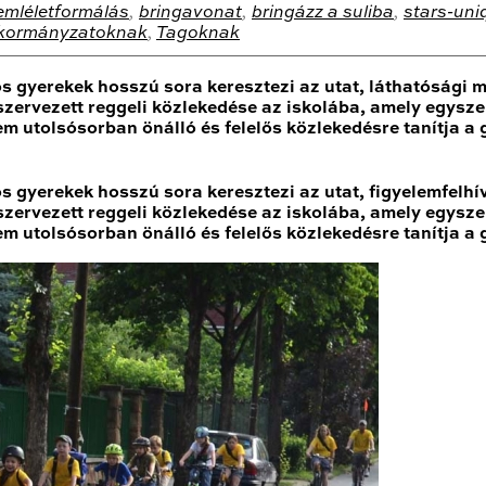
emléletformálás
,
bringavonat
,
bringázz a suliba
,
stars-uni
kormányzatoknak
,
Tagoknak
s gyerekek hosszú sora keresztezi az utat, láthatósági me
 szervezett reggeli közlekedése az iskolába, amely egysze
em utolsósorban önálló és felelős közlekedésre tanítja a 
 gyerekek hosszú sora keresztezi az utat, figyelemfelhív
 szervezett reggeli közlekedése az iskolába, amely egysze
em utolsósorban önálló és felelős közlekedésre tanítja a 