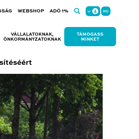
GSÁG
WEBSHOP
ADÓ 1%
HU
VÁLLALATOKNAK,
TÁMOGASS
ÖNKORMÁNYZATOKNAK
MINKET
sítéséért