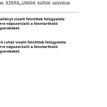
qa
,
STARS_UNIQA
,
külföld
,
szlovénia
,
llényt viselő felnőttek felügyelete
rre népszerűsíti a fenntartható
gyerekeket.
ó ruhát viselő felnőttek felügyelete
rre népszerűsíti a fenntartható
gyerekeket.