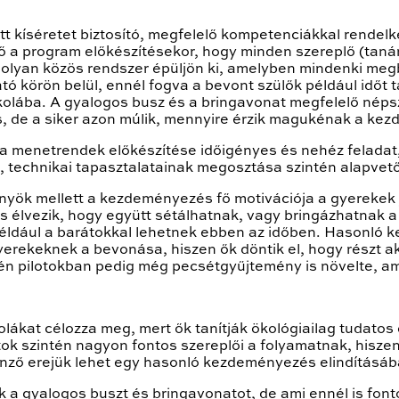
őtt kíséretet biztosító, megfelelő kompetenciákkal rende
 a program előkészítésekor, hogy minden szereplő (tanár
olyan közös rendszer épüljön ki, amelyben mindenki megbí
 körön belül, ennél fogva a bevont szülők például időt 
skolába. A gyalogos busz és a bringavonat megfelelő néps
, de a siker azon múlik, mennyire érzik magukénak a kez
 menetrendek előkészítése időigényes és nehéz feladat,
t, technikai tapasztalatainak megosztása szintén alapvet
őnyök mellett a kezdeményezés fő motivációja a gyerekek j
s élvezik, hogy együtt sétálhatnak, vagy bringázhatnak a
gy például a barátokkal lehetnek ebben az időben. Hason
erekeknek a bevonása, hiszen ők döntik el, hogy részt 
én pilotokban pedig még pecsétgyűjtemény is növelte, a
lákat célozza meg, mert ők tanítják ökológiailag tudatos 
 szintén nagyon fontos szereplői a folyamatnak, hiszen
tönző erejük lehet egy hasonló kezdeményezés elindításá
k a gyalogos buszt és bringavonatot, de ami ennél is fo