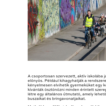
A csoportosan szervezett, aktív iskolába 
előnyös. Például kihagyhatják a rendszere
kényelmesen elvihetik gyermeküket egy kö
kívánták ösztönözni minden érintett szere
létre egy általános útmutató, amely lehet
buszaikat és bringavonatjaikat.