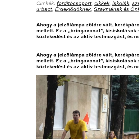
Cimkék:
fordítócsoport
,
cikkek
,
iskolák
,
sz
urbact
,
Érdeklődőknek
,
Szakmának és Ön
Ahogy a jelzőlámpa zöldre vált, kerékpáro
mellett. Ez a „bringavonat”, kisiskolások
közlekedést és az aktív testmozgást, és n
Ahogy a jelzőlámpa zöldre vált, kerékpáros
mellett. Ez a „bringavonat”, kisiskolások
közlekedést és az aktív testmozgást, és n