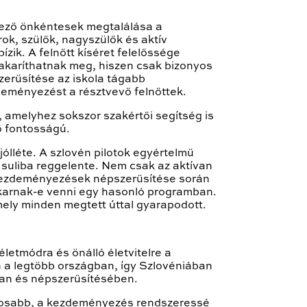
lkező önkéntesek megtalálása a
ok, szülők, nagyszülők és aktív
zik. A felnőtt kíséret felelőssége
takaríthatnak meg, hiszen csak bizonyos
zerűsítése az iskola tágabb
deményezést a résztvevő felnőttek.
 amelyhez sokszor szakértői segítség is
ő fontosságú.
ólléte. A szlovén pilotok egyértelmű
 suliba reggelente. Nem csak az aktívan
ló kezdeményezések népszerűsítése során
akarnak-e venni egy hasonló programban.
mely minden megtett úttal gyarapodott.
életmódra és önálló életvitelre a
 a legtöbb országban, így Szlovéniában
ban és népszerűsítésében.
ntosabb, a kezdeményezés rendszeressé