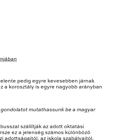
amjában
ggelente pedig egyre kevesebben járnak
r ez a korosztály is egyre nagyobb arányban
ító gondolatot mutathassunk be a magyar
sszal szállítják az adott oktatási
rsze ez a jelenség számos különböző
 adottságaitól, az iskola szabályaitól,