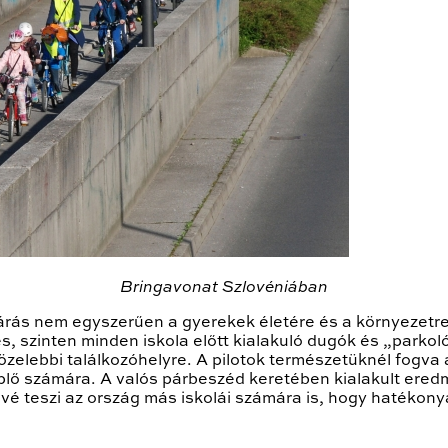
Bringavonat Szlovéniában
járás nem egyszerűen a gyerekek életére és a környezetr
s, szinten minden iskola előtt kialakuló dugók és „parkol
zelebbi találkozóhelyre. A pilotok természetüknél fogva
plő számára. A valós párbeszéd keretében kialakult eredmé
ővé teszi az ország más iskolái számára is, hogy hatékon