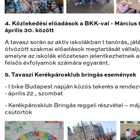
4.
Közlekedési
előadások a BKK-val - Március 5
április 30. között
A tavasz során az aktív iskolákban 1 tanórás, já
ötvözött szakmai előadások megtartását vállalj
amelyre az iskolák előzetesen jelentkezhetnek a
felsős évfolyamok számára egyaránt.
5. Tavaszi Kerékpárosklub bringás események
- I bike Budapest napján közös tekerés a rendez
- április 22., szombat
- Kerékpárosklub Bringás reggeli részvétel – máj
csütörtök