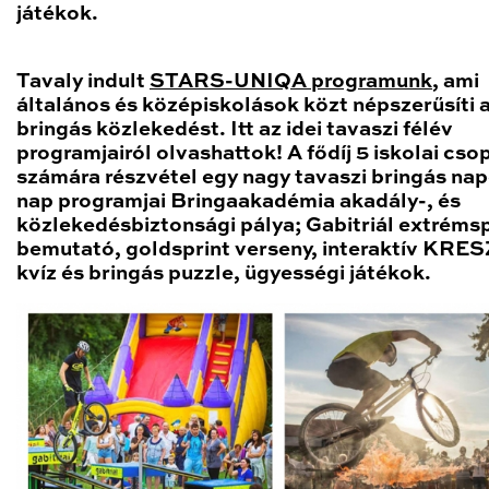
játékok.
Tavaly indult
STARS-UNIQA programunk
, ami
általános és középiskolások közt népszerűsíti 
bringás közlekedést. Itt az idei tavaszi félév
programjairól olvashattok! A fődíj 5 iskolai cso
számára részvétel egy nagy tavaszi bringás nap
nap programjai Bringaakadémia akadály-, és
közlekedésbiztonsági pálya; Gabitriál extréms
bemutató, goldsprint verseny, interaktív KRES
kvíz és bringás puzzle, ügyességi játékok.