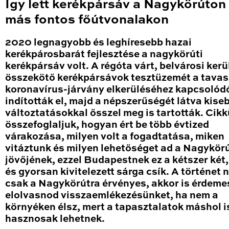
Így lett kerékpársáv a Nagykörúton
más fontos főútvonalakon
2020 legnagyobb és leghíresebb hazai
kerékpárosbarát fejlesztése a nagykörúti
kerékpársáv volt. A régóta várt, belvárosi kerü
összekötő kerékpársávok tesztüzemét a tavas
koronavírus-járvány elkerüléséhez kapcsolód
indították el, majd a népszerűségét látva kise
változtatásokkal ősszel meg is tartották. Cik
összefoglaljuk, hogyan ért be több évtized
várakozása, milyen volt a fogadtatása, miken
vitáztunk és milyen lehetőséget ad a Nagykör
jövőjének, ezzel Budapestnek ez a kétszer két
és gyorsan kivitelezett sárga csík. A történet
csak a Nagykörútra érvényes, akkor is érdeme
elolvasnod visszaemlékezésünket, ha nem a
környéken élsz, mert a tapasztalatok máshol i
hasznosak lehetnek.