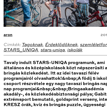
aron
20
Cimkék:
Tagoknak
,
Érdeklődőknek
,
szemléletfo
STARS_UNIQA
,
stars-uniqa
,
iskolák
Tavaly indult STARS-UNIQA programunk, ami
általános és középiskolások közt népszerűsíti 
bringás közlekedést. Itt az idei tavaszi félév
programjairól olvashattok!&nbsp;A fődíj 5 iskol
csoport részvétele egy nagy tavaszi bringás na
nap programjai&nbsp;&nbsp;Bringaakadémia
akadály-, és közlekedésbiztonsági pálya; Gabit
extrémsport bemutató, goldsprint verseny, inte
KRESZ órák, kvíz és bringás puzzle, ügyességi