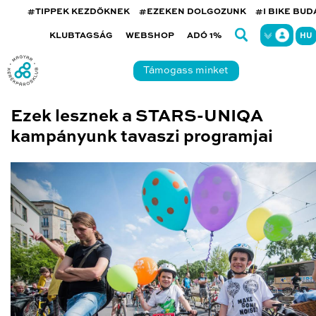
#TIPPEK KEZDŐKNEK
#EZEKEN DOLGOZUNK
#I BIKE BU
KLUBTAGSÁG
WEBSHOP
ADÓ 1%
HU
Támogass minket
Ezek lesznek a STARS-UNIQA
kampányunk tavaszi programjai