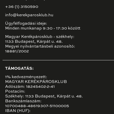
+36 (1) 3150590
info@kerekparosklub.hu
Ügyfélfogadási ideje:
Minden munkanap 9:30 - 17:30 között
Magyar Kerékpárosklub - székhely:
1133 Budapest, Kárpát u. 48.
Megyei nyilvántartásbeli azonosító:
18881/2002
TÁMOGATÁS:
1% kedvezményezett:
MAGYAR KERÉKPÁROSKLUB
Adószám: 18245402-2-41
Postacím:
Székhely: 1133 Budapest, Kárpát u. 48.
Bankszámlaszám:
10700488-48619307-51100005
IBAN (HUF):