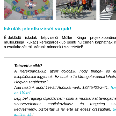
Iskolák jelentkezését várjuk!
Érdeklődő iskolák képviselői Müller Kinga projektkoordiná
muller.kinga [kukac] kerekparosklub [pont] hu címen kaphatnak i
a csatlakozásról. Várunk mindenkit szeretettel!
Tetszett a cikk?
A Kerékpárosklub azért dolgozik, hogy bringa- és e
településeink legyenek. Ez csak a Te támogatásoddal lehet
Hogyan segíthetsz?
Add nekünk adód 1%-át! Adószámunk: 18245402-2-41.
Tov
az 1%-ról
.
Lépj be! Tagsági díjaddal nem csak a munkánkat támogatha
szervezetekhez csatlakozhatsz és rengeteg szolg
kedvezmény, biztosítás is jár érte az egész országban.
B
kattints ide
!