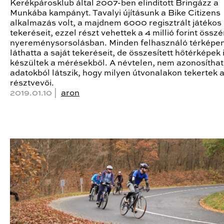
Kerékpárosklub által 2007-ben elindított Bringázz a
Munkába kampányt. Tavalyi újításunk a Bike Citizens
alkalmazás volt, a majdnem 6000 regisztrált játékos
tekeréseit, ezzel részt vehettek a 4 millió forint össz
nyereménysorsolásban. Minden felhasználó térképe
láthatta a saját tekeréseit, de összesített hőtérképek 
készültek a mérésekből. A névtelen, nem azonosítha
adatokból látszik, hogy milyen útvonalakon tekertek a
résztvevői.
2019.01.10 |
aron