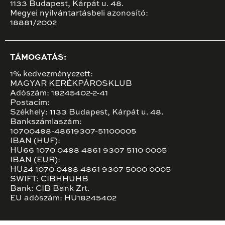
1133 Budapest, Kárpát u. 48.
Megyei nyilvántartásbeli azonosító:
18881/2002
TÁMOGATÁS:
1% kedvezményezett:
MAGYAR KERÉKPÁROSKLUB
Adószám: 18245402-2-41
Postacím:
Székhely: 1133 Budapest, Kárpát u. 48.
Bankszámlaszám:
10700488-48619307-51100005
IBAN (HUF):
HU66 1070 0488 4861 9307 5110 0005
IBAN (EUR):
HU24 1070 0488 4861 9307 5000 0005
SWIFT: CIBHHUHB
Bank: CIB Bank Zrt.
EU adószám: HU18245402