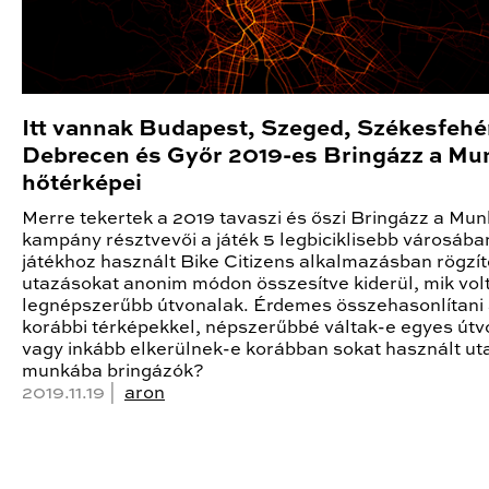
Itt vannak Budapest, Szeged, Székesfehé
Debrecen és Győr 2019-es Bringázz a Mu
hőtérképei
Merre tekertek a 2019 tavaszi és őszi Bringázz a Mu
kampány résztvevői a játék 5 legbiciklisebb városába
játékhoz használt Bike Citizens alkalmazásban rögzít
utazásokat anonim módon összesítve kiderül, mik vol
legnépszerűbb útvonalak. Érdemes összehasonlítani
korábbi térképekkel, népszerűbbé váltak-e egyes útv
vagy inkább elkerülnek-e korábban sokat használt ut
munkába bringázók?
2019.11.19 |
aron