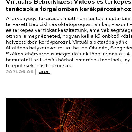
Virtuális Bebiciklizés: Videós és térképes
tanácsok a forgalomban kerékpározáshoz
A járványügyi lezárások miatt nem tudtuk megtartani
tervezett Bebiciklizés oktatóprogramjainkat, viszont 
és térképes verziókat készítettünk, amelyek segítség
otthon is megnézheted, hogyan kell a különböző közl
helyzetekben kerékpározni. Virtuális oktatópályánk
általános helyzeteket mutat be, de Óbudán, Szegede
Székesfehérváron is megmutatunk több útvonalat. A
bemutatott szituációk bárhol ismerősek lehetnek, így
településeken is hasznosak.
2021.06.08 |
aron