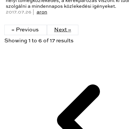
helyi tömegközlekedés, a kerékpározás viszont ki tu
szolgálni a mindennapos közlekedési igényeket.
2017.07.26 |
aron
« Previous
Next »
Showing
1
to
6
of
17
results