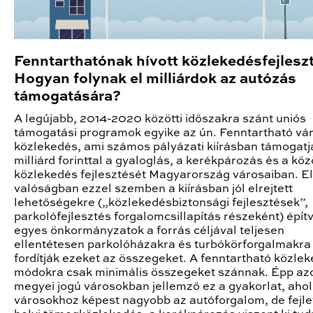
Fenntarthatónak hívott közlekedésfejleszt
Hogyan folynak el milliárdok az autózás
támogatására?
A legújabb, 2014-2020 közötti időszakra szánt uniós
támogatási programok egyike az ún. Fenntartható vár
közlekedés, ami számos pályázati kiírásban támogatj
milliárd forinttal a gyaloglás, a kerékpározás és a kö
közlekedés fejlesztését Magyarország városaiban. El
valóságban ezzel szemben a kiírásban jól elrejtett
lehetőségekre („közlekedésbiztonsági fejlesztések”,
parkolófejlesztés forgalomcsillapítás részeként) épít
egyes önkormányzatok a forrás céljával teljesen
ellentétesen parkolóházakra és turbókörforgalmakra
fordítják ezeket az összegeket. A fenntartható közlek
módokra csak minimális összegeket szánnak. Épp az
megyei jogú városokban jellemző ez a gyakorlat, ahol
városokhoz képest nagyobb az autóforgalom, de fejle