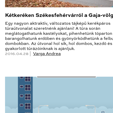
Kétkeréken Székesfehérvárról a Gaja-völ
Egy nagyon aktraktív, változatos tájképű kerékpáros
túraútvonalat szeretnénk ajánlani! A túra során
meglátogathatunk kastélyokat, pihenhetünk tóparton 
barangolhatunk erdőben és gyönyörködhetünk a felb
dombokban. Az útvonal hol sík, hol dombos, kezdő és
gyakorlott túrázóinknak is ajánljuk.
2016.04.28 |
Varga Andrea