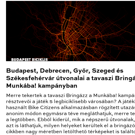
Budapest, Debrecen, Győr, Szeged és
Székesfehérvár útvonalai a tavaszi Bring
Munkába! kampányban
Merre tekertek a tavaszi Bringázz a Munkába! kampá
résztvevői a játék 5 legbiciklisebb városában? A játé
használt Bike Citizens alkalmazásban rögzített utazá
anonim módon egymásra téve megláthatjuk, merre te
a legtöbben. Ebből kiderül, mik a népszerű útvonalak
azt is láthatjuk, milyen helyeket kerültek el a bringázó
cikkben nagy méretben letölthető térképeket is talált