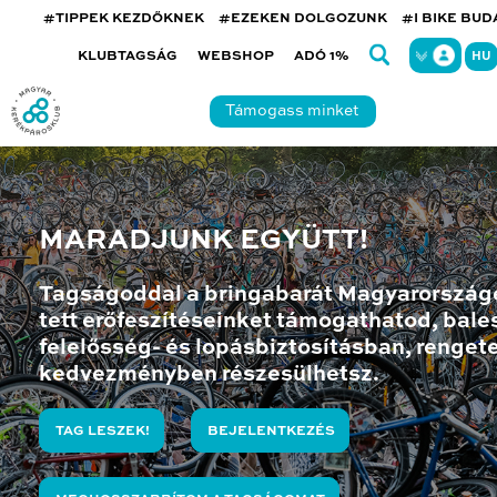
#TIPPEK KEZDŐKNEK
#EZEKEN DOLGOZUNK
#I BIKE BU
KLUBTAGSÁG
WEBSHOP
ADÓ 1%
HU
Támogass minket
MARADJUNK EGYÜTT!
Tagságoddal a bringabarát Magyarország
tett erőfeszítéseinket támogathatod, bales
felelősség- és lopásbiztosításban, renget
kedvezményben részesülhetsz.
TAG LESZEK!
BEJELENTKEZÉS