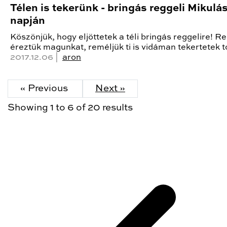
Télen is tekerünk - bringás reggeli Mikulá
napján
Köszönjük, hogy eljöttetek a téli bringás reggelire! 
éreztük magunkat, reméljük ti is vidáman tekertetek 
2017.12.06 |
aron
« Previous
Next »
Showing
1
to
6
of
20
results