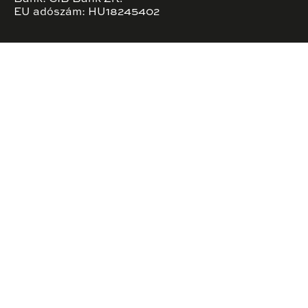
EU adószám: HU18245402