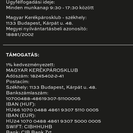
Ügyfélfogadási ideje:
Minden munkanap 9:30 - 17:30 között
Magyar Kerékpárosklub - székhely:
1133 Budapest, Kárpát u. 48.
Megyei nyilvántartásbeli azonosító:
18881/2002
TÁMOGATÁS:
1% kedvezményezett:
MAGYAR KERÉKPÁROSKLUB
Adószám: 18245402-2-41
Postacím:
Székhely: 1133 Budapest, Kárpát u. 48.
Bankszámlaszám:
10700488-48619307-51100005
IBAN (HUF):
HU66 1070 0488 4861 9307 5110 0005
IBAN (EUR):
HU24 1070 0488 4861 9307 5000 0005
SWIFT: CIBHHUHB
Bank: CIB Bank Zrt.