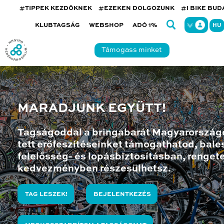
#TIPPEK KEZDŐKNEK
#EZEKEN DOLGOZUNK
#I BIKE BU
KLUBTAGSÁG
WEBSHOP
ADÓ 1%
HU
Támogass minket
MARADJUNK EGYÜTT!
Tagságoddal a bringabarát Magyarország
tett erőfeszítéseinket támogathatod, bales
felelősség- és lopásbiztosításban, renget
kedvezményben részesülhetsz.
TAG LESZEK!
BEJELENTKEZÉS