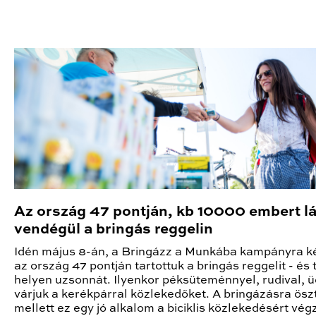
Az ország 47 pontján, kb 10000 embert l
vendégül a bringás reggelin
Idén május 8-án, a Bringázz a Munkába kampányra k
az ország 47 pontján tartottuk a bringás reggelit - és 
helyen uzsonnát. Ilyenkor péksüteménnyel, rudival, ü
várjuk a kerékpárral közlekedőket. A bringázásra ös
mellett ez egy jó alkalom a biciklis közlekedésért vég