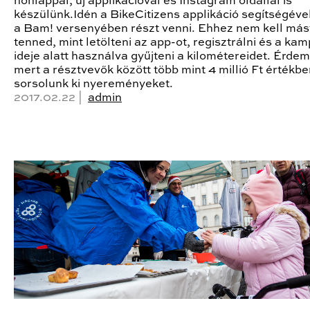
honlappal, új applikációval és Instagram oldallal is
készülünk.Idén a BikeCitizens applikáció segítségéve
a Bam! versenyében részt venni. Ehhez nem kell más
tenned, mint letölteni az app-ot, regisztrálni és a ka
ideje alatt használva gyűjteni a kilométereidet. Érde
mert a résztvevők között több mint 4 millió Ft értékb
sorsolunk ki nyereményeket.
2017.02.22 |
admin