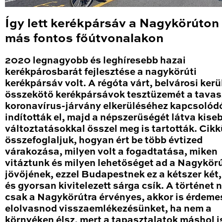
Így lett kerékpársáv a Nagykörúton
más fontos főútvonalakon
2020 legnagyobb és leghíresebb hazai
kerékpárosbarát fejlesztése a nagykörúti
kerékpársáv volt. A régóta várt, belvárosi kerü
összekötő kerékpársávok tesztüzemét a tavas
koronavírus-járvány elkerüléséhez kapcsolód
indították el, majd a népszerűségét látva kise
változtatásokkal ősszel meg is tartották. Cik
összefoglaljuk, hogyan ért be több évtized
várakozása, milyen volt a fogadtatása, miken
vitáztunk és milyen lehetőséget ad a Nagykör
jövőjének, ezzel Budapestnek ez a kétszer két
és gyorsan kivitelezett sárga csík. A történet
csak a Nagykörútra érvényes, akkor is érdeme
elolvasnod visszaemlékezésünket, ha nem a
környéken élsz, mert a tapasztalatok máshol i