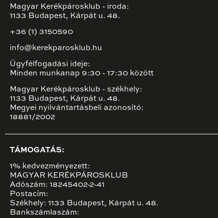
Magyar Kerékpárosklub - iroda:
1133 Budapest, Kárpát u. 48.
+36 (1) 3150590
info@kerekparosklub.hu
Ügyfélfogadási ideje:
Minden munkanap 9:30 - 17:30 között
Magyar Kerékpárosklub - székhely:
1133 Budapest, Kárpát u. 48.
Megyei nyilvántartásbeli azonosító:
18881/2002
TÁMOGATÁS:
1% kedvezményezett:
MAGYAR KERÉKPÁROSKLUB
Adószám: 18245402-2-41
Postacím:
Székhely: 1133 Budapest, Kárpát u. 48.
Bankszámlaszám: