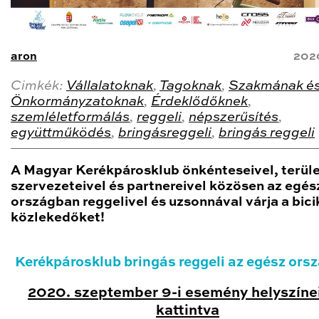
aron
202
Cimkék:
Vállalatoknak
,
Tagoknak
,
Szakmának é
Önkormányzatoknak
,
Érdeklődőknek
,
szemléletformálás
,
reggeli
,
népszerűsítés
,
együttműködés
,
bringásreggeli
,
bringás reggeli
A Magyar Kerékpárosklub önkénteseivel, terüle
szervezeteivel és partnereivel közösen az egés
országban reggelivel és uzsonnával várja a bicik
közlekedőket!
Kerékpárosklub bringás reggeli az egész ors
2020. szeptember 9-i esemény helyszínei
kattintva