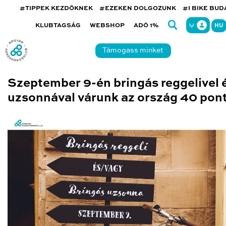
#TIPPEK KEZDŐKNEK
#EZEKEN DOLGOZUNK
#I BIKE BU
KLUBTAGSÁG
WEBSHOP
ADÓ 1%
HU
Támogass minket
Szeptember 9-én bringás reggelivel 
uzsonnával várunk az ország 40 pon