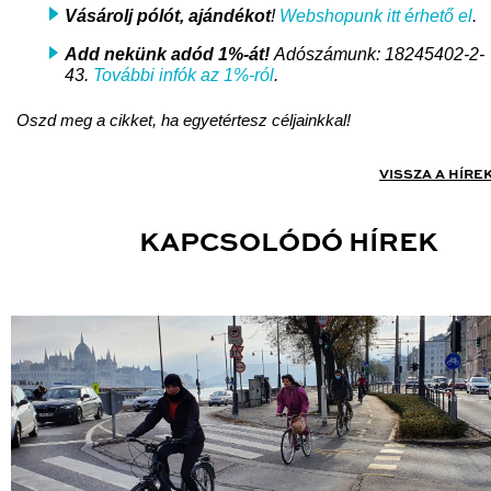
Vásárolj pólót, ajándékot
!
Webshopunk itt érhető el
.
Add nekünk adód 1%-át!
Adószámunk: 18245402-2-
43.
További infók az 1%-ról
.
Oszd meg a cikket, ha egyetértesz céljainkkal!
VISSZA A HÍRE
KAPCSOLÓDÓ HÍREK