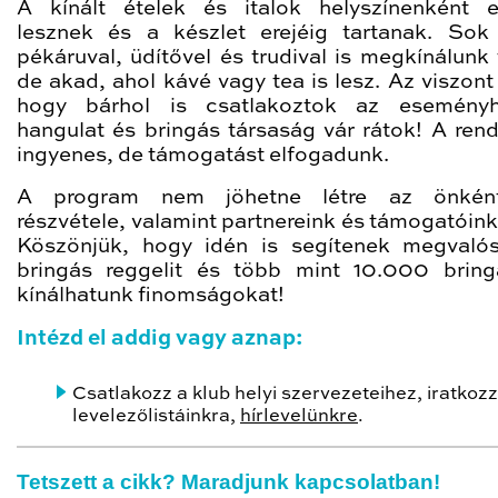
A kínált ételek és italok helyszínenként e
lesznek és a készlet erejéig tartanak. Sok
pékáruval, üdítővel és trudival is megkínálunk 
de akad, ahol kávé vagy tea is lesz. Az viszont
hogy bárhol is csatlakoztok az eseményh
hangulat és bringás társaság vár rátok! A ren
ingyenes, de támogatást elfogadunk.
A program nem jöhetne létre az önként
részvétele, valamint partnereink és támogatóink
Köszönjük, hogy idén is segítenek megvalós
bringás reggelit és több mint 10.000 brin
kínálhatunk finomságokat!
Intézd el addig vagy aznap:
Csatlakozz a klub helyi szervezeteihez, iratkozz
levelezőlistáinkra,
hírlevelünkre
.
Tetszett a cikk? Maradjunk kapcsolatban!