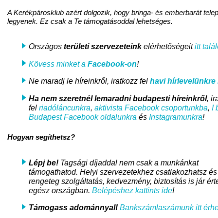
A Kerékpárosklub azért dolgozik, hogy bringa- és emberbarát tele
legyenek. Ez csak a Te támogatásoddal lehetséges.
Országos
területi szervezeteink
elérhetőségeit
itt talá
Kövess minket a
Facebook-on
!
Ne maradj le híreinkről, iratkozz fel
havi hírlevelünkre
i
Ha nem szeretnél lemaradni
budapesti híreinkről
, i
fel
riadóláncunkra
,
aktivista Facebook csoportunkba
,
I 
Budapest Facebook oldalunkra
és
Instagramunkra
!
Hogyan segíthetsz?
Lépj be!
Tagsági díjaddal nem csak a munkánkat
támogathatod. Helyi szervezetekhez csatlakozhatsz és
rengeteg szolgáltatás, kedvezmény, biztosítás is jár ért
egész országban.
Belépéshez kattints ide
!
Támogass adománnyal!
Bankszámlaszámunk itt érhe