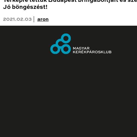
Térképre tettük Budapest bringaboltjait és sze
Jó böngészést!
2021.02.03 |
aron