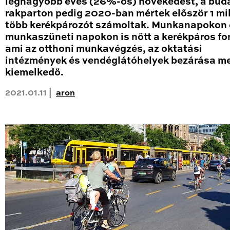
legnagyobb éves (26%-os) növekedést, a bud
rakparton pedig 2020-ban mértek először 1 mil
több kerékpározót számoltak. Munkanapokon 
munkaszüneti napokon is nőtt a kerékpáros fo
ami az otthoni munkavégzés, az oktatási
intézmények és vendéglátóhelyek bezárása me
kiemelkedő.
2021.01.11 |
aron