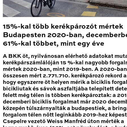
15%-kal több kerékpározót mértek
Budapesten 2020-ban, decemberb
61%-kal többet, mint egy éve
A BKK öt, nyilvánosan elérhető adatokat mut
kerékpárszámlálóján 15 %-kal nagyobb forga
mértek 2020-ban, mint 2019-ben. A 2020-ban
összesen mért 2.771.710. kerékpározó rekord a
hogy egyszerre öt helyen mérik a biciklis forga
bicikliutak és sávok aszfaltjába telepített det
felett még télen is többen kerékpároztak: a 20
decemberi biciklis forgalmat már 2020 decem
közepén túlszárnyalták a budapestiek, a brin
forgalom télen nőtt leginkább 2019-hez képest
Csepelre vezető Weiss Manfréd úton mérték a