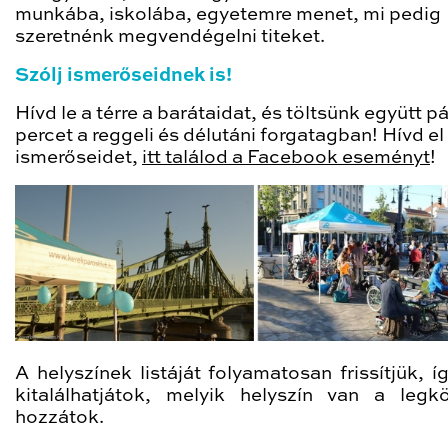
munkába, iskolába, egyetemre menet, mi pedig
szeretnénk megvendégelni titeket.
Szólj ismerőseidnek is!
Hívd le a térre a barátaidat, és töltsünk együtt pá
percet a reggeli és délutáni forgatagban! Hívd el
ismerőseidet,
itt találod a Facebook eseményt
!
A helyszínek listáját folyamatosan frissítjük, í
kitalálhatjátok, melyik helyszín van a legk
hozzátok.