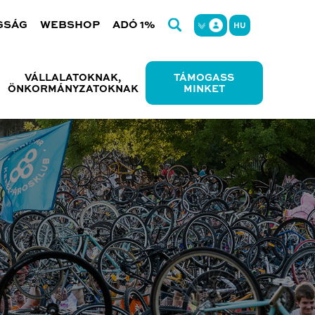
GSÁG
WEBSHOP
ADÓ 1%
HU
VÁLLALATOKNAK,
TÁMOGASS
ÖNKORMÁNYZATOKNAK
MINKET