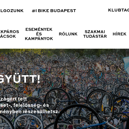
KLUBTA
OLGOZUNK
#I BIKE BUDAPEST
ESEMÉNYEK
ÉKPÁROS
SZAKMAI
ÉS
RÓLUNK
HÍREK
NÁCSOK
TUDÁSTÁR
KAMPÁNYOK
GYÜTT!
zágért tett
set-, felelősség- és
ményben részesülhetsz.