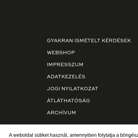
GYAKRAN ISMÉTELT KÉRDÉSEK
WEBSHOP
IMPRESSZUM
ADATKEZELÉS
JOGI NYILATKOZAT
ÁTLÁTHATÓSÁG
ARCHÍVUM
A weboldal sütiket használ, amennyiben folytatja a böngész