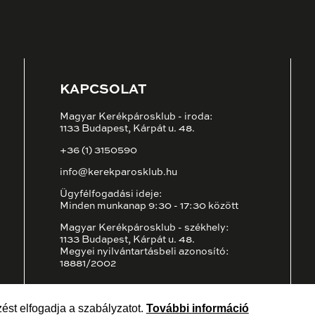
KAPCSOLAT
Magyar Kerékpárosklub - iroda:
1133 Budapest, Kárpát u. 48.
+36 (1) 3150590
info@kerekparosklub.hu
Ügyfélfogadási ideje:
Minden munkanap 9:30 - 17:30 között
Magyar Kerékpárosklub - székhely:
1133 Budapest, Kárpát u. 48.
Megyei nyilvántartásbeli azonosító:
18881/2002
ést elfogadja a szabályzatot.
További információ