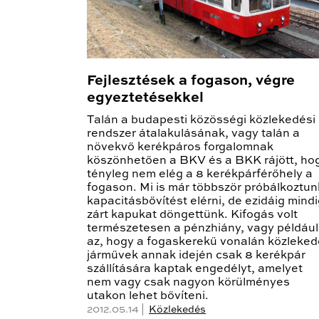
Fejlesztések a fogason, végre
egyeztetésekkel
Talán a budapesti közösségi közlekedési
rendszer átalakulásának, vagy talán a
növekvő kerékpáros forgalomnak
köszönhetően a BKV és a BKK rájött, ho
tényleg nem elég a 8 kerékpárférőhely a
fogason. Mi is már többször próbálkoztun
kapacitásbővítést elérni, de ezidáig mind
zárt kapukat döngettünk. Kifogás volt
természetesen a pénzhiány, vagy például
az, hogy a fogaskerekű vonalán közleked
járművek annak idején csak 8 kerékpár
szállítására kaptak engedélyt, amelyet
nem vagy csak nagyon körülményes
utakon lehet bővíteni.
2012.05.14 |
Közlekedés