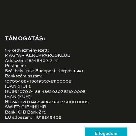
TÁMOGATÁS:
1% kedvezményezett:
MAGYAR KERÉKPÁROSKLUB
Adószám: 18245402-2-41
Postacím:
Székhely: 1133 Budapest, Kárpát u. 48.
Bankszámlaszám:
10700488-48619307-51100005
IBAN (HUF):
HU66 1070 0488 4861 9307 5110 0005
IBAN (EUR):
HU24 1070 0488 4861 9307 5000 0005
SWIFT: CIBHHUHB
Bank: CIB Bank Zrt.
EU adószám: HU18245402
Elfogadom