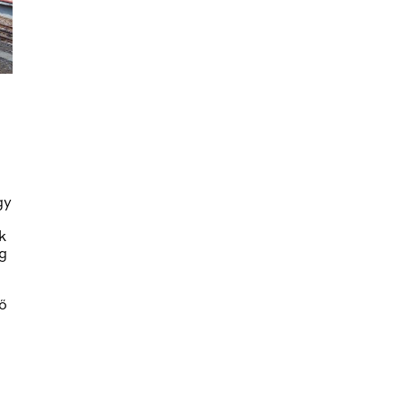
gy
k
ig
ő