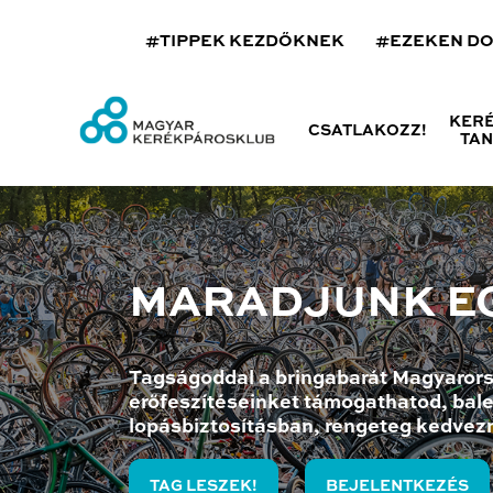
#TIPPEK KEZDŐKNEK
#EZEKEN D
KER
CSATLAKOZZ!
TA
MARADJUNK E
Tagságoddal a bringabarát Magyarors
erőfeszítéseinket támogathatod, bale
lopásbiztosításban, rengeteg kedvez
TAG LESZEK!
BEJELENTKEZÉS