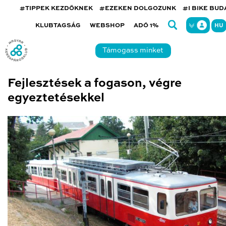
#TIPPEK KEZDŐKNEK
#EZEKEN DOLGOZUNK
#I BIKE BU
KLUBTAGSÁG
WEBSHOP
ADÓ 1%
HU
Támogass minket
Fejlesztések a fogason, végre
egyeztetésekkel