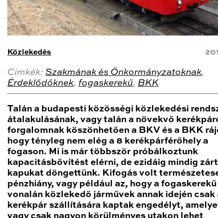
Közlekedés
20
Cimkék:
Szakmának és Önkormányzatoknak
,
Érdeklődőknek
,
fogaskerekű
,
BKK
Talán a budapesti közösségi közlekedési rends
átalakulásának, vagy talán a növekvő kerékpár
forgalomnak köszönhetően a BKV és a BKK ráj
hogy tényleg nem elég a 8 kerékpárférőhely a
fogason. Mi is már többször próbálkoztunk
kapacitásbővítést elérni, de ezidáig mindig zárt
kapukat döngettünk. Kifogás volt természetes
pénzhiány, vagy például az, hogy a fogaskerekű
vonalán közlekedő járművek annak idején csak
kerékpár szállítására kaptak engedélyt, amely
vagy csak nagyon körülményes utakon lehet