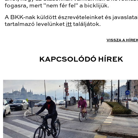
fogasra, mert "nem fér fel" a bicklijük.
A BKK-nak küldött észrevételeinket és javaslata
tartalmazó levelünket
itt
találjátok.
VISSZA A HÍRE
KAPCSOLÓDÓ HÍREK