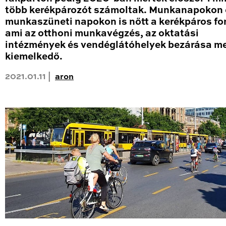
több kerékpározót számoltak. Munkanapokon 
munkaszüneti napokon is nőtt a kerékpáros fo
ami az otthoni munkavégzés, az oktatási
intézmények és vendéglátóhelyek bezárása me
kiemelkedő.
2021.01.11 |
aron