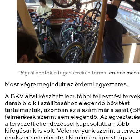
Régi állapotok a fogaskerekűn forrás:
critacalmass
Most végre megindult az érdemi egyeztetés.
A BKV által készített legutóbbi fejlesztési terve
darab bicikli szállításához elegendő bővítést
tartalmaztak, azonban ez a szám már a saját (B
felmérések szerint sem elegendő. Az egyeztetés
a tervezett elrendezéssel kapcsolatban több
kifogásunk is volt. Véleményünk szerint a tervez
rendszer nem elégített ki minden igényt, így a