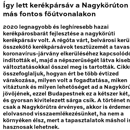
Így lett kerékpársáv a Nagykörúton
más fontos főútvonalakon
2020 legnagyobb és leghíresebb hazai
kerékpárosbarát fejlesztése a nagykörúti
kerékpársáv volt. A régóta várt, belvárosi kerü
összekötő kerékpársávok tesztüzemét a tavas
koronavírus-járvány elkerüléséhez kapcsolód
indították el, majd a népszerűségét látva kise
változtatásokkal ősszel meg is tartották. Cik
összefoglaljuk, hogyan ért be több évtized
várakozása, milyen volt a fogadtatása, miken
vitáztunk és milyen lehetőséget ad a Nagykör
jövőjének, ezzel Budapestnek ez a kétszer két
és gyorsan kivitelezett sárga csík. A történet
csak a Nagykörútra érvényes, akkor is érdeme
elolvasnod visszaemlékezésünket, ha nem a
környéken élsz, mert a tapasztalatok máshol i
hasznosak lehetnek.