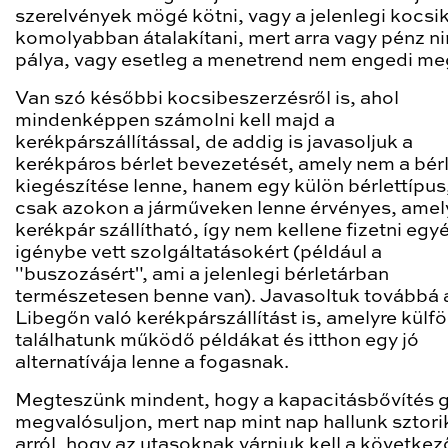
szerelvények mögé kötni, vagy a jelenlegi kocsi
komolyabban átalakítani, mert arra vagy pénz ni
pálya, vagy esetleg a menetrend nem engedi me
Van szó későbbi kocsibeszerzésről is, ahol
mindenképpen számolni kell majd a
kerékpárszállítással, de addig is javasoljuk a
kerékpáros bérlet bevezetését, amely nem a bér
kiegészítése lenne, hanem egy külön bérlettípus
csak azokon a járműveken lenne érvényes, ame
kerékpár szállítható, így nem kellene fizetni eg
igénybe vett szolgáltatásokért (például a
"buszozásért", ami a jelenlegi bérletárban
természetesen benne van). Javasoltuk továbbá 
Libegőn való kerékpárszállítást is, amelyre külf
találhatunk működő példákat és itthon egy jó
alternatívája lenne a fogasnak.
Megteszünk mindent, hogy a kapacitásbővítés 
megvalósuljon, mert nap mint nap hallunk sztori
arról, hogy az utasoknak várniuk kell a következ