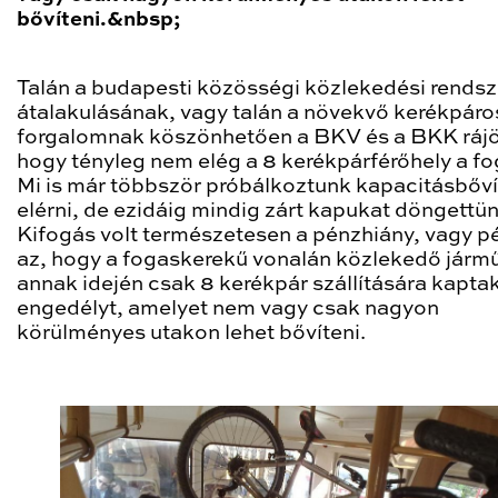
bővíteni.&nbsp;
Talán a budapesti közösségi közlekedési rendsz
átalakulásának, vagy talán a növekvő kerékpáro
forgalomnak köszönhetően a BKV és a BKK rájö
hogy tényleg nem elég a 8 kerékpárférőhely a f
Mi is már többször próbálkoztunk kapacitásbőví
elérni, de ezidáig mindig zárt kapukat döngettün
Kifogás volt természetesen a pénzhiány, vagy p
az, hogy a fogaskerekű vonalán közlekedő járm
annak idején csak 8 kerékpár szállítására kapta
engedélyt, amelyet nem vagy csak nagyon
körülményes utakon lehet bővíteni.