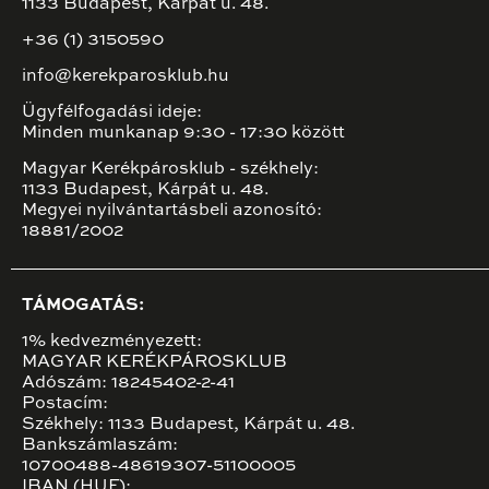
1133 Budapest, Kárpát u. 48.
+36 (1) 3150590
info@kerekparosklub.hu
Ügyfélfogadási ideje:
Minden munkanap 9:30 - 17:30 között
Magyar Kerékpárosklub - székhely:
1133 Budapest, Kárpát u. 48.
Megyei nyilvántartásbeli azonosító:
18881/2002
TÁMOGATÁS:
1% kedvezményezett:
MAGYAR KERÉKPÁROSKLUB
Adószám: 18245402-2-41
Postacím:
Székhely: 1133 Budapest, Kárpát u. 48.
Bankszámlaszám:
10700488-48619307-51100005
IBAN (HUF):