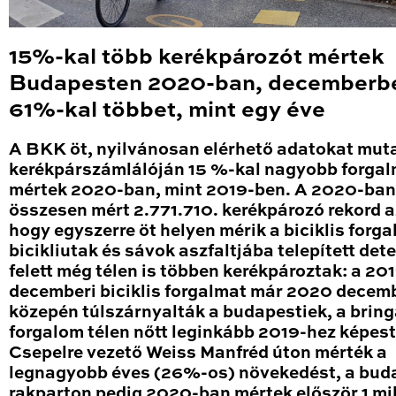
15%-kal több kerékpározót mértek
Budapesten 2020-ban, decemberb
61%-kal többet, mint egy éve
A BKK öt, nyilvánosan elérhető adatokat mut
kerékpárszámlálóján 15 %-kal nagyobb forga
mértek 2020-ban, mint 2019-ben. A 2020-ban
összesen mért 2.771.710. kerékpározó rekord a
hogy egyszerre öt helyen mérik a biciklis forga
bicikliutak és sávok aszfaltjába telepített det
felett még télen is többen kerékpároztak: a 20
decemberi biciklis forgalmat már 2020 decem
közepén túlszárnyalták a budapestiek, a brin
forgalom télen nőtt leginkább 2019-hez képest
Csepelre vezető Weiss Manfréd úton mérték a
legnagyobb éves (26%-os) növekedést, a bud
rakparton pedig 2020-ban mértek először 1 mil