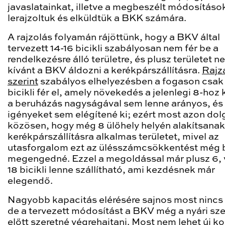
javaslatainkat, illetve a megbeszélt módosításo
lerajzoltuk és elküldtük a BKK számára.
A rajzolás folyamán rájöttünk, hogy a BKV által
tervezett 14-16 bicikli szabályosan nem fér be a
rendelkezésre álló területre, és plusz területet n
kívánt a BKV áldozni a kerékpárszállításra.
Rajz
szerint
szabályos elhelyezésben a fogason csak 
bicikli fér el, amely növekedés a jelenlegi 8-hoz
a beruházás nagyságával sem lenne arányos, és
igényeket sem elégítené ki; ezért most azon do
közösen, hogy még 8 ülőhely helyén alakítsanak
kerékpárszállításra alkalmas területet, mivel az
utasforgalom ezt az ülésszámcsökkentést még
megengedné. Ezzel a megoldással már plusz 6, 
18 bicikli lenne szállítható, ami kezdésnek már
elegendő.
Nagyobb kapacitás elérésére sajnos most nincs
de a tervezett módosítást a BKV még a nyári sz
előtt szeretné végrehajtani. Most nem lehet új ko