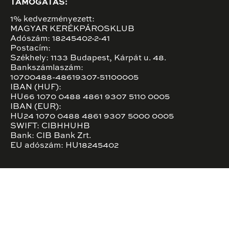
TÁMOGATÁS:
1% kedvezményezett:
MAGYAR KERÉKPÁROSKLUB
Adószám: 18245402-2-41
Postacím:
Székhely: 1133 Budapest, Kárpát u. 48.
Bankszámlaszám:
10700488-48619307-51100005
IBAN (HUF):
HU66 1070 0488 4861 9307 5110 0005
IBAN (EUR):
HU24 1070 0488 4861 9307 5000 0005
SWIFT: CIBHHUHB
Bank: CIB Bank Zrt.
EU adószám: HU18245402