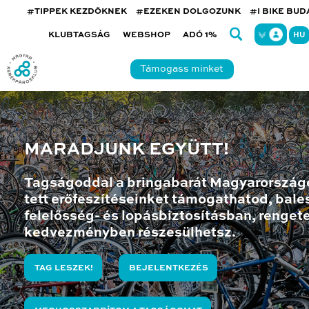
#TIPPEK KEZDŐKNEK
#EZEKEN DOLGOZUNK
#I BIKE BU
KLUBTAGSÁG
WEBSHOP
ADÓ 1%
HU
Támogass minket
MARADJUNK EGYÜTT!
Tagságoddal a bringabarát Magyarország
tett erőfeszítéseinket támogathatod, bales
felelősség- és lopásbiztosításban, renget
kedvezményben részesülhetsz.
TAG LESZEK!
BEJELENTKEZÉS