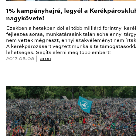
1% kampányhajrá, legyél a Kerékpárosklu
nagykövete!
Ezekben a hetekben dől el több milliárd forintnyi ker
fejleszés sorsa, munkatársaink talán soha ennyi tárg
nem vettek még részt, ennyi szakvéleményt nem írta
A kerékpározásért végzett munka a te támogatásodd
lehetséges. Segíts elérni még több embert!
2017.05.08 |
aron