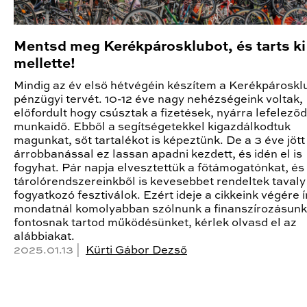
Mentsd meg Kerékpárosklubot, és tarts ki
mellette!
Mindig az év első hétvégéin készítem a Kerékpároskl
pénzügyi tervét. 10-12 éve nagy nehézségeink voltak,
előfordult hogy csúsztak a fizetések, nyárra lefeleződ
munkaidő. Ebből a segítségetekkel kigazdálkodtuk
magunkat, sőt tartalékot is képeztünk. De a 3 éve jött
árrobbanással ez lassan apadni kezdett, és idén el is
fogyhat. Pár napja elvesztettük a főtámogatónkat, és
tárolórendszereinkből is kevesebbet rendeltek tavaly
fogyatkozó fesztiválok. Ezért ideje a cikkeink végére ír
mondatnál komolyabban szólnunk a finanszírozásunk
fontosnak tartod működésünket, kérlek olvasd el az
alábbiakat.
2025.01.13 |
Kürti Gábor Dezső