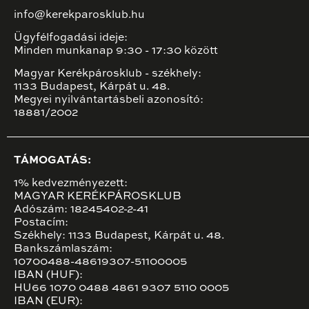
info@kerekparosklub.hu
Ügyfélfogadási ideje:
Minden munkanap 9:30 - 17:30 között
Magyar Kerékpárosklub - székhely:
1133 Budapest, Kárpát u. 48.
Megyei nyilvántartásbeli azonosító:
18881/2002
TÁMOGATÁS:
1% kedvezményezett:
MAGYAR KERÉKPÁROSKLUB
Adószám: 18245402-2-41
Postacím:
Székhely: 1133 Budapest, Kárpát u. 48.
Bankszámlaszám:
10700488-48619307-51100005
IBAN (HUF):
HU66 1070 0488 4861 9307 5110 0005
IBAN (EUR):