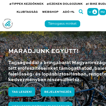
#TIPPEK KEZDŐKNEK
#EZEKEN DOLGOZUNK
#I BIKE BU
KLUBTAGSÁG
WEBSHOP
ADÓ 1%
HU
Támogass minket
MARADJUNK EGYÜTT!
Tagságoddal a bringabarát Magyarország
tett erőfeszítéseinket támogathatod, bales
felelősség- és lopásbiztosításban, renget
kedvezményben részesülhetsz.
TAG LESZEK!
BEJELENTKEZÉS