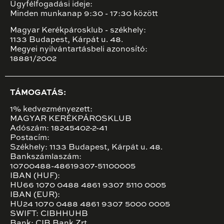
Ügyfélfogadási ideje:
Minden munkanap 9:30 - 17:30 között
Magyar Kerékpárosklub - székhely:
1133 Budapest, Kárpát u. 48.
Megyei nyilvántartásbeli azonosító:
18881/2002
TÁMOGATÁS:
1% kedvezményezett:
MAGYAR KERÉKPÁROSKLUB
Adószám: 18245402-2-41
Postacím:
Székhely: 1133 Budapest, Kárpát u. 48.
Bankszámlaszám:
10700488-48619307-51100005
IBAN (HUF):
HU66 1070 0488 4861 9307 5110 0005
IBAN (EUR):
HU24 1070 0488 4861 9307 5000 0005
SWIFT: CIBHHUHB
Bank: CIB Bank Zrt.