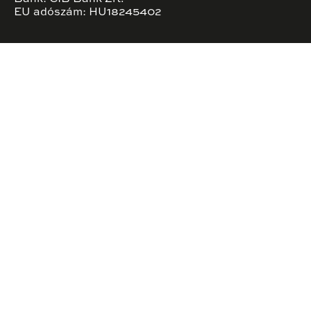
EU adószám: HU18245402