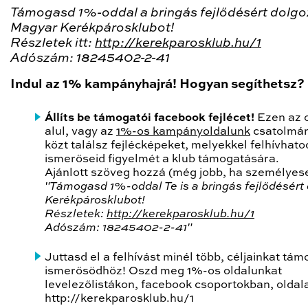
Támogasd 1%-oddal a bringás fejlődésért dolg
Magyar Kerékpárosklubot!
Részletek itt:
http://kerekparosklub.hu/1
Adószám: 18245402-2-41
Indul az 1% kampányhajrá! Hogyan segíthetsz?
Állíts be támogatói facebook fejlécet!
Ezen az 
alul, vagy az
1%-os kampányoldalunk
csatolmán
közt találsz fejlécképeket, melyekkel felhívhato
ismerőseid figyelmét a klub támogatására.
Ajánlott szöveg hozzá (még jobb, ha személyese
"Támogasd 1%-oddal Te is a bringás fejlődésért
Kerékpárosklubot!
Részletek:
http://kerekparosklub.hu/1
Adószám: 18245402-2-41"
Juttasd el a felhívást minél több, céljainkat tá
ismerősödhöz! Oszd meg 1%-os oldalunkat
levelezőlistákon, facebook csoportokban, oldal
http://kerekparosklub.hu/1