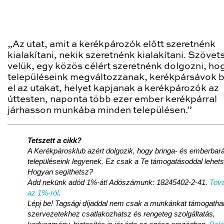
„Az utat, amit a kerékpározók előtt szeretnénk
kialakítani, nekik szeretnénk kialakítani. Szöve
velük, egy közös célért szeretnénk dolgozni, ho
településeink megváltozzanak, kerékpársávok b
el az utakat, helyet kapjanak a kerékpározók az
úttesten, naponta több ezer ember kerékpárral
járhasson munkába minden településen.”
Tetszett a cikk?
A Kerékpárosklub azért dolgozik, hogy bringa- és emberbará
településeink legyenek. Ez csak a Te támogatásoddal lehet
Hogyan segíthetsz?
Add nekünk adód 1%-át! Adószámunk: 18245402-2-41.
Tová
az 1%-ról
.
Lépj be! Tagsági díjaddal nem csak a munkánkat támogathat
szervezetekhez csatlakozhatsz és rengeteg szolgáltatás,