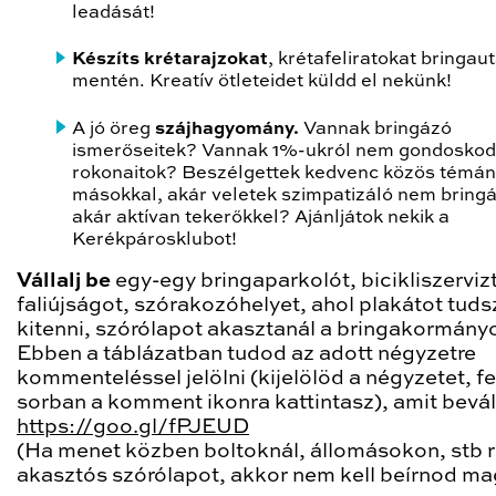
leadását!
Készíts krétarajzokat
, krétafeliratokat bringau
mentén. Kreatív ötleteidet küldd el nekünk!
A jó öreg
szájhagyomány.
Vannak bringázó
ismerőseitek? Vannak 1%-ukról nem gondosko
rokonaitok? Beszélgettek kedvenc közös témán
másokkal, akár veletek szimpatizáló nem bringá
akár aktívan tekerőkkel? Ajánljátok nekik a
Kerékpárosklubot!
Vállalj be
egy-egy bringaparkolót, bicikliszervizt
faliújságot, szórakozóhelyet, ahol plakátot tuds
kitenni, szórólapot akasztanál a bringakormány
Ebben a táblázatban tudod az adott négyzetre
kommenteléssel jelölni (kijelölöd a négyzetet, f
sorban a komment ikonra kattintasz), amit bevál
https://goo.gl/fPJEUD
(Ha menet közben boltoknál, állomásokon, stb r
akasztós szórólapot, akkor nem kell beírnod m