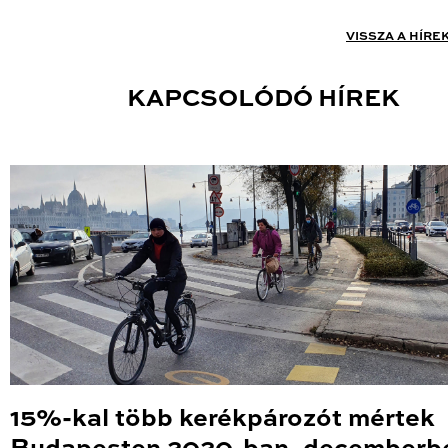
VISSZA A HÍRE
KAPCSOLÓDÓ HÍREK
15%-kal több kerékpározót mértek