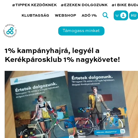
#TIPPEK KEZDŐKNEK
#EZEKEN DOLGOZUNK
#I BIKE BU
KLUBTAGSÁG
WEBSHOP
ADÓ 1%
HU
Támogass minket
1% kampányhajrá, legyél a
Kerékpárosklub 1% nagykövete!