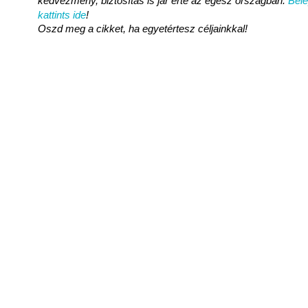
kedvezmény, biztosítás is jár érte az egész országban.
Bel
kattints ide
!
Oszd meg a cikket, ha egyetértesz céljainkkal!