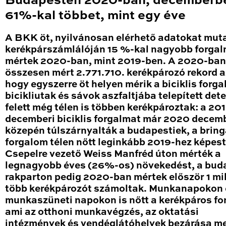
Budapesten 2020-ban, decemberb
61%-kal többet, mint egy éve
A BKK öt, nyilvánosan elérhető adatokat mut
kerékpárszámlálóján 15 %-kal nagyobb forga
mértek 2020-ban, mint 2019-ben. A 2020-ban
összesen mért 2.771.710. kerékpározó rekord a
hogy egyszerre öt helyen mérik a biciklis forga
bicikliutak és sávok aszfaltjába telepített det
felett még télen is többen kerékpároztak: a 20
decemberi biciklis forgalmat már 2020 decem
közepén túlszárnyalták a budapestiek, a brin
forgalom télen nőtt leginkább 2019-hez képest
Csepelre vezető Weiss Manfréd úton mérték a
legnagyobb éves (26%-os) növekedést, a bud
rakparton pedig 2020-ban mértek először 1 mil
több kerékpározót számoltak. Munkanapokon 
munkaszüneti napokon is nőtt a kerékpáros fo
ami az otthoni munkavégzés, az oktatási
intézmények és vendéglátóhelyek bezárása me