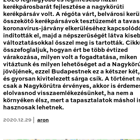
kerékpárosbarát fejlesztése a nagykörúti
kerékpársáv volt. A régóta várt, belvárosi kerü
összekötő kerékpársávok tesztüzemét a tavas
koronavírus-járvány elkerüléséhez kapcsolód
indították el, majd a népszerűségét látva kise
változtatásokkal ősszel meg is tartották. Cik
összefoglaljuk, hogyan ért be több évtized
várakozása, milyen volt a fogadtatása, miken
vitáztunk és milyen lehetőséget ad a Nagykör
jövőjének, ezzel Budapestnek ez a kétszer két
és gyorsan kivitelezett sárga csík. A történet
csak a Nagykörútra érvényes, akkor is érdeme
elolvasnod visszaemlékezésünket, ha nem a
környéken élsz, mert a tapasztalatok máshol i
hasznosak lehetnek.
2020.12.29 |
aron