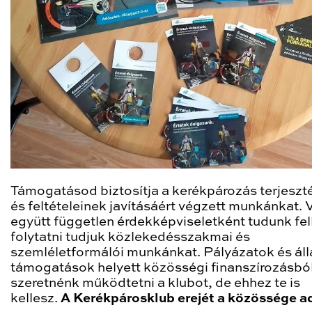
Támogatásod biztosítja a kerékpározás terjeszt
és feltételeinek javításáért végzett munkánkat. 
együtt független érdekképviseletként tudunk fel
folytatni tudjuk közlekedésszakmai és
szemléletformálói munkánkat. Pályázatok és ál
támogatások helyett közösségi finanszírozásbó
szeretnénk működtetni a klubot, de ehhez te is
kellesz.
A Kerékpárosklub erejét a közössége a