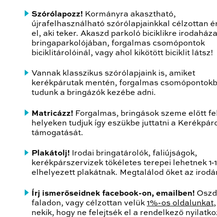
Szórólapozz!
Kormányra akasztható,
újrafelhasználható szórólapjainkkal célzottan é
el, aki teker. Akaszd parkoló biciklikre irodaház
bringaparkolójában, forgalmas csomópontok
biciklitárolóinál, vagy ahol kikötött biciklit látsz!
Vannak klasszikus szórólapjaink is, amiket
kerékpárutak mentén, forgalmas csomópontok
tudunk a bringázók kezébe adni.
Matricázz!
Forgalmas, bringások szeme előtt fe
helyeken tudjuk így eszükbe juttatni a Kerékpár
támogatását.
Plakátolj!
Irodai bringatárolók, faliújságok,
kerékpárszervizek tökéletes terepei lehetnek 1-1 
elhelyezett plakátnak. Megtalálod őket az irod
Írj ismerőseidnek facebook-on, emailben!
Oszd
faladon, vagy célzottan velük
1%-os oldalunkat
,
nekik, hogy ne felejtsék el a rendelkező nyilatko