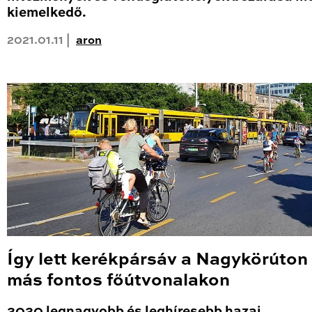
kiemelkedő.
2021.01.11 |
aron
Így lett kerékpársáv a Nagykörúton
más fontos főútvonalakon
2020 legnagyobb és leghíresebb hazai