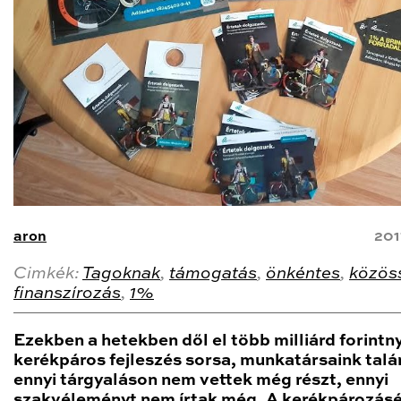
aron
201
Cimkék:
Tagoknak
,
támogatás
,
önkéntes
,
közös
finanszírozás
,
1%
Ezekben a hetekben dől el több milliárd forintny
kerékpáros fejleszés sorsa, munkatársaink talá
ennyi tárgyaláson nem vettek még részt, ennyi
szakvéleményt nem írtak még. A kerékpározásé