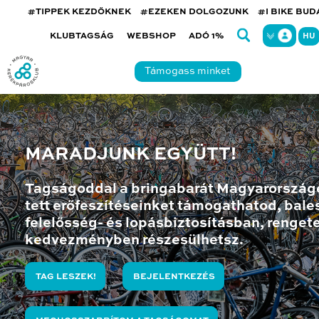
#TIPPEK KEZDŐKNEK
#EZEKEN DOLGOZUNK
#I BIKE BU
KLUBTAGSÁG
WEBSHOP
ADÓ 1%
HU
Támogass minket
MARADJUNK EGYÜTT!
Tagságoddal a bringabarát Magyarország
tett erőfeszítéseinket támogathatod, bales
felelősség- és lopásbiztosításban, renget
kedvezményben részesülhetsz.
TAG LESZEK!
BEJELENTKEZÉS