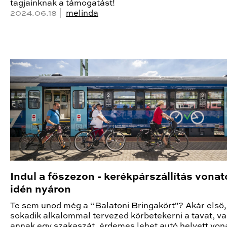
tagjainknak a támogatást!
2024.06.18 |
melinda
Indul a főszezon - kerékpárszállítás vona
idén nyáron
Te sem unod még a “Balatoni Bringakört"? Akár első,
sokadik alkalommal tervezed körbetekerni a tavat, v
annak egy szakaszát, érdemes lehet autó helyett von