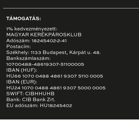
TÁMOGATÁS:
1% kedvezményezett:
MAGYAR KERÉKPÁROSKLUB
Adószám: 18245402-2-41
Postacím:
Székhely: 1133 Budapest, Kárpát u. 48.
Bankszámlaszám:
10700488-48619307-51100005
IBAN (HUF):
HU66 1070 0488 4861 9307 5110 0005
IBAN (EUR):
HU24 1070 0488 4861 9307 5000 0005
SWIFT: CIBHHUHB
Bank: CIB Bank Zrt.
EU adószám: HU18245402