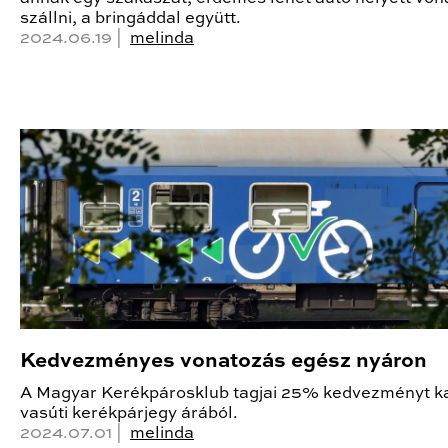
szállni, a bringáddal együtt.
2024.06.19 |
melinda
Kedvezményes vonatozás egész nyáron
A Magyar Kerékpárosklub tagjai 25% kedvezményt k
vasúti kerékpárjegy árából.
2024.07.01 |
melinda