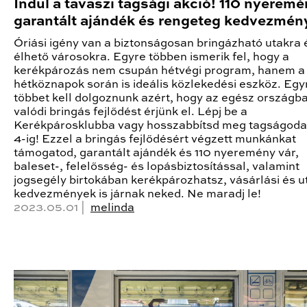
Indul a tavaszi tagsági akció! 110 nyeremé
garantált ajándék és rengeteg kedvezmény
Óriási igény van a biztonságosan bringázható utakra 
élhető városokra. Egyre többen ismerik fel, hogy a
kerékpározás nem csupán hétvégi program, hanem a
hétköznapok során is ideális közlekedési eszköz. Egy
többet kell dolgoznunk azért, hogy az egész országb
valódi bringás fejlődést érjünk el. Lépj be a
Kerékpárosklubba vagy hosszabbítsd meg tagságodat
4-ig! Ezzel a bringás fejlődésért végzett munkánkat
támogatod, garantált ajándék és 110 nyeremény vár,
baleset-, felelősség- és lopásbiztosítással, valamint
jogsegély birtokában kerékpározhatsz, vásárlási és u
kedvezmények is járnak neked. Ne maradj le!
2023.05.01 |
melinda