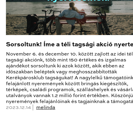
Sorsoltunk! Íme a téli tagsági akció nyert
November 6. és december 10. között zajlott az idei tél
tagsági akciónk, több mint 150 értékes és izgalmas
ajándékot sorsoltunk ki azok között, akik ebben az
időszakban beléptek vagy meghosszabbították
Kerékpárosklub tagságukat! A nagylelkű támogatóink 
felajánlott nyeremények között bringás kiegészítők,
térképek, családi programok, szálláshelyek és vásárl
utalványok vannak 1.2 millió forint értékben. Köszönjü
nyeremények felajánlóinak és tagjainknak a támogatá
2023.12.14 |
melinda