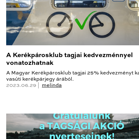
A Kerékpárosklub tagjai kedvezménnyel
vonatozhatnak
A Magyar Kerékpárosklub tagjai 25% kedvezményt k
vasúti kerékpárjegy árából.
2023.06.29 |
melinda