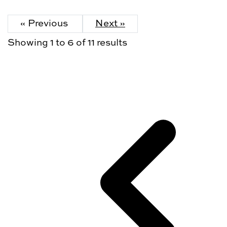
« Previous
Next »
Showing
1
to
6
of
11
results