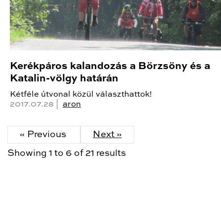
Kerékpáros kalandozás a Börzsöny és a
Katalin-völgy határán
Kétféle útvonal közül választhattok!
2017.07.28 |
aron
« Previous
Next »
Showing
1
to
6
of
21
results