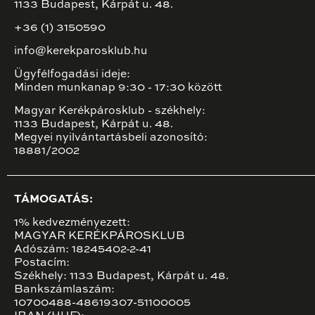
1133 Budapest, Kárpát u. 48.
+36 (1) 3150590
info@kerekparosklub.hu
Ügyfélfogadási ideje:
Minden munkanap 9:30 - 17:30 között
Magyar Kerékpárosklub - székhely:
1133 Budapest, Kárpát u. 48.
Megyei nyilvántartásbeli azonosító:
18881/2002
TÁMOGATÁS:
1% kedvezményezett:
MAGYAR KERÉKPÁROSKLUB
Adószám: 18245402-2-41
Postacím:
Székhely: 1133 Budapest, Kárpát u. 48.
Bankszámlaszám:
10700488-48619307-51100005