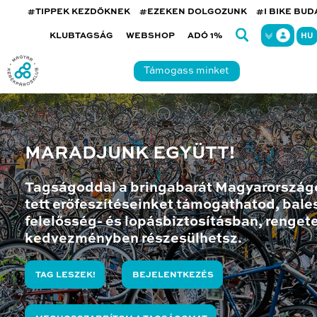
#TIPPEK KEZDŐKNEK
#EZEKEN DOLGOZUNK
#I BIKE BU
KLUBTAGSÁG
WEBSHOP
ADÓ 1%
HU
Támogass minket
MARADJUNK EGYÜTT!
Tagságoddal a bringabarát Magyarország
tett erőfeszítéseinket támogathatod, bales
felelősség- és lopásbiztosításban, renget
kedvezményben részesülhetsz.
TAG LESZEK!
BEJELENTKEZÉS