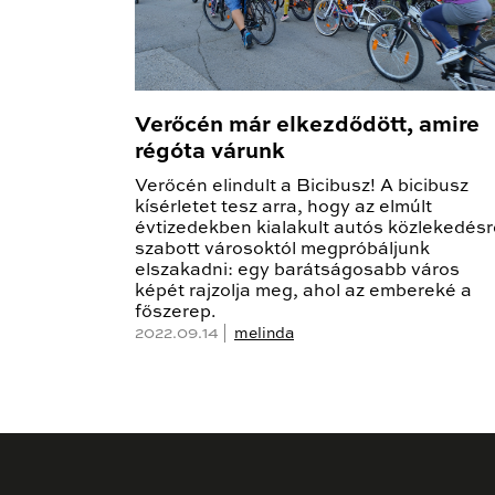
Verőcén már elkezdődött, amire
régóta várunk
Verőcén elindult a Bicibusz! A bicibusz
kísérletet tesz arra, hogy az elmúlt
évtizedekben kialakult autós közlekedésr
szabott városoktól megpróbáljunk
elszakadni: egy barátságosabb város
képét rajzolja meg, ahol az embereké a
főszerep.
2022.09.14 |
melinda