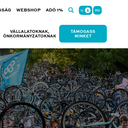
GSÁG
WEBSHOP
ADÓ 1%
HU
VÁLLALATOKNAK,
TÁMOGASS
ÖNKORMÁNYZATOKNAK
MINKET