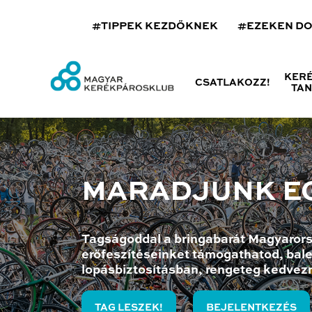
#TIPPEK KEZDŐKNEK
#EZEKEN D
KER
CSATLAKOZZ!
TA
MARADJUNK E
Tagságoddal a bringabarát Magyarors
erőfeszítéseinket támogathatod, bale
lopásbiztosításban, rengeteg kedvez
TAG LESZEK!
BEJELENTKEZÉS