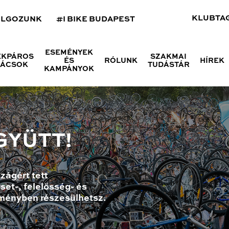
KLUBTA
OLGOZUNK
#I BIKE BUDAPEST
ESEMÉNYEK
ÉKPÁROS
SZAKMAI
ÉS
RÓLUNK
HÍREK
NÁCSOK
TUDÁSTÁR
KAMPÁNYOK
GYÜTT!
zágért tett
set-, felelősség- és
ményben részesülhetsz.