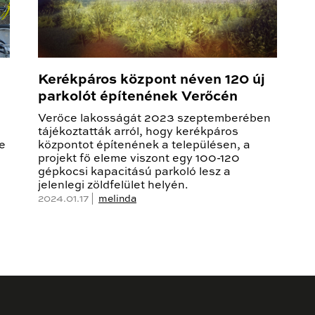
Kerékpáros központ néven 120 új
parkolót építenének Verőcén
Verőce lakosságát 2023 szeptemberében
tájékoztatták arról, hogy kerékpáros
e
központot építenének a településen, a
projekt fő eleme viszont egy 100-120
gépkocsi kapacitású parkoló lesz a
jelenlegi zöldfelület helyén.
2024.01.17 |
melinda