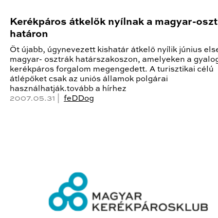
Kerékpáros átkelők nyílnak a magyar-oszt
határon
Öt újabb, úgynevezett kishatár átkelő nyílik június els
magyar- osztrák határszakoszon, amelyeken a gyalo
kerékpáros forgalom megengedett. A turisztikai célú
átlépőket csak az uniós államok polgárai
használhatják.tovább a hírhez
2007.05.31 |
feDDog