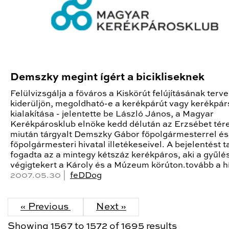
Demszky megint ígért a bicikliseknek
Felülvizsgálja a főváros a Kiskörút felújításának terve
kiderüljön, megoldható-e a kerékpárút vagy kerékpár
kialakítása - jelentette be László János, a Magyar
Kerékpárosklub elnöke kedd délután az Erzsébet tér
miután tárgyalt Demszky Gábor főpolgármesterrel és
főpolgármesteri hivatal illetékeseivel. A bejelentést 
fogadta az a mintegy kétszáz kerékpáros, aki a gyűlés
végigtekert a Károly és a Múzeum körúton.tovább a h
2007.05.30 |
feDDog
« Previous
Next »
Showing
1567
to
1572
of
1695
results