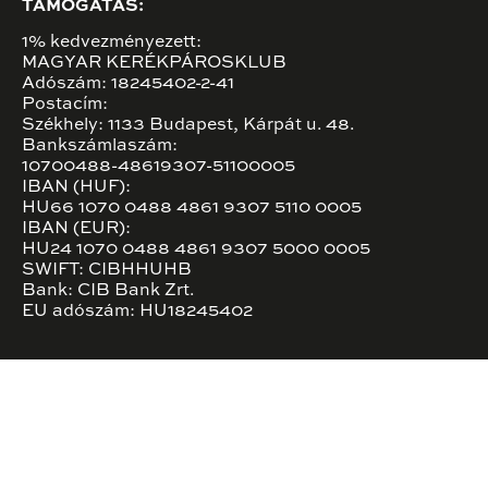
TÁMOGATÁS:
1% kedvezményezett:
MAGYAR KERÉKPÁROSKLUB
Adószám: 18245402-2-41
Postacím:
Székhely: 1133 Budapest, Kárpát u. 48.
Bankszámlaszám:
10700488-48619307-51100005
IBAN (HUF):
HU66 1070 0488 4861 9307 5110 0005
IBAN (EUR):
HU24 1070 0488 4861 9307 5000 0005
SWIFT: CIBHHUHB
Bank: CIB Bank Zrt.
EU adószám: HU18245402