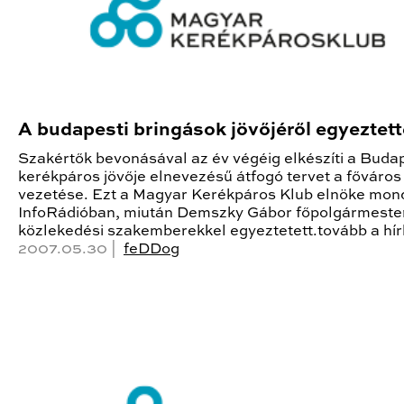
A budapesti bringások jövőjéről egyeztet
Szakértők bevonásával az év végéig elkészíti a Buda
kerékpáros jövője elnevezésű átfogó tervet a főváros
vezetése. Ezt a Magyar Kerékpáros Klub elnöke mon
InfoRádióban, miután Demszky Gábor főpolgármester
közlekedési szakemberekkel egyeztetett.tovább a hí
2007.05.30 |
feDDog