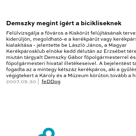
Demszky megint ígért a bicikliseknek
Felülvizsgálja a főváros a Kiskörút felújításának terve
kiderüljön, megoldható-e a kerékpárút vagy kerékpár
kialakítása - jelentette be László János, a Magyar
Kerékpárosklub elnöke kedd délután az Erzsébet tér
miután tárgyalt Demszky Gábor főpolgármesterrel és
főpolgármesteri hivatal illetékeseivel. A bejelentést 
fogadta az a mintegy kétszáz kerékpáros, aki a gyűlés
végigtekert a Károly és a Múzeum körúton.tovább a h
2007.05.30 |
feDDog