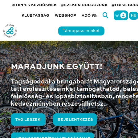
#TIPPEK KEZDŐKNEK
#EZEKEN DOLGOZUNK
#I BIKE BU
KLUBTAGSÁG
WEBSHOP
ADÓ 1%
HU
Támogass minket
MARADJUNK EGYÜTT!
Tagságoddal a bringabarát Magyarország
tett erőfeszítéseinket támogathatod, bales
felelősség- és lopásbiztosításban, renget
kedvezményben részesülhetsz.
TAG LESZEK!
BEJELENTKEZÉS