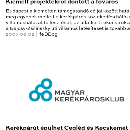
Kiemelt projektekről döntött a főváros
Budapest a kiemelten támogatandó céljai között hatá
meg egyebek mellett a kerékpáros közlekedési hálóza
villamoshálózat fejlesztését, az állatkert rekonstrukci
a Bajcsy-Zsilinszky úti villamos létesítését is.tovább 
2007.06.02 |
feDDog
Kerékpárút épülhet Cegléd és Kecskemét