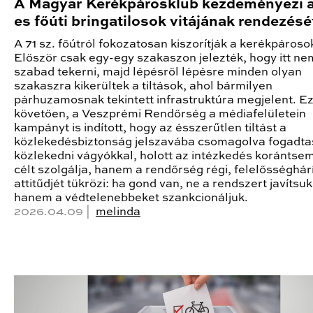
A Magyar Kerékpárosklub kezdeményezi a
es főúti bringatilosok vitájának rendezésé
A 71 sz. főútról fokozatosan kiszorítják a kerékpároso
Először csak egy-egy szakaszon jelezték, hogy itt ne
szabad tekerni, majd lépésről lépésre minden olyan
szakaszra kikerültek a tiltások, ahol bármilyen
párhuzamosnak tekintett infrastruktúra megjelent. Ez
követően, a Veszprémi Rendőrség a médiafelületein
kampányt is indított, hogy az ésszerűtlen tiltást a
közlekedésbiztonság jelszavába csomagolva fogadtas
közlekedni vágyókkal, holott az intézkedés korántsem
célt szolgálja, hanem a rendőrség régi, felelősséghár
attitűdjét tükrözi: ha gond van, ne a rendszert javítsuk
hanem a védtelenebbeket szankcionáljuk.
2026.04.09 |
melinda