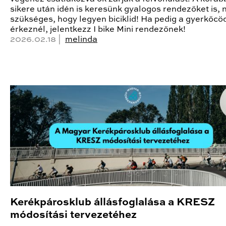
sikere után idén is keresünk gyalogos rendezőket is,
szükséges, hogy legyen biciklid! Ha pedig a gyerkőcö
érkeznél, jelentkezz I bike Mini rendezőnek!
2026.02.18 |
melinda
Kerékpárosklub állásfoglalása a KRESZ
módosítási tervezetéhez