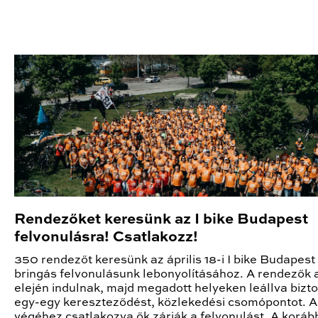
Rendezőket keresünk az I bike Budapest
felvonulásra! Csatlakozz!
350 rendezőt keresünk az április 18-i I bike Budapest
bringás felvonulásunk lebonyolításához. A rendezők
elején indulnak, majd megadott helyeken leállva bizt
egy-egy kereszteződést, közlekedési csomópontot. 
végéhez csatlakozva ők zárják a felvonulást. A koráb