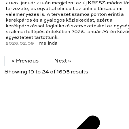
2026. január 20-án megjelent az új KRESZ-módosítá
tervezete, és egyúttal elindult az online társadalmi
véleményezés is. A tervezet számos ponton érinti a
kerékpáros és a gyalogos közlekedést, ezért a
kerékpározással foglalkozó szervezetekkel az egysé
szakmai fellépés érdekében 2026. január 29-én közö
egyeztetést tartottunk.
2026.02.09 |
melinda
« Previous
Next »
Showing
19
to
24
of
1695
results