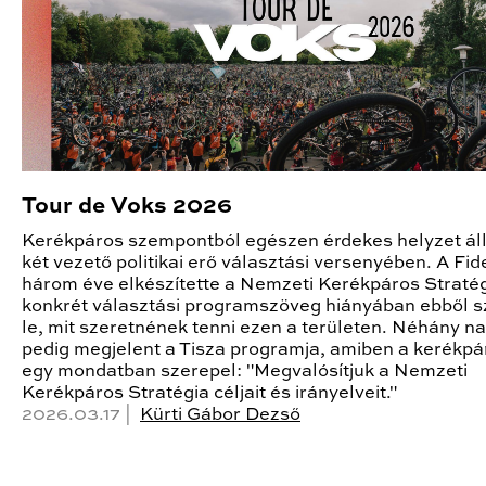
Tour de Voks 2026
Kerékpáros szempontból egészen érdekes helyzet állt
két vezető politikai erő választási versenyében. A Fid
három éve elkészítette a Nemzeti Kerékpáros Stratégi
konkrét választási programszöveg hiányában ebből s
le, mit szeretnének tenni ezen a területen. Néhány na
pedig megjelent a Tisza programja, amiben a kerékpá
egy mondatban szerepel: "Megvalósítjuk a Nemzeti
Kerékpáros Stratégia céljait és irányelveit."
2026.03.17 |
Kürti Gábor Dezső