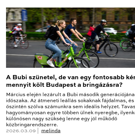
A Bubi szünetel, de van egy fontosabb ké
mennyit költ Budapest a bringázásra?
Március elején lezárult a Bubi második generációjána
időszaka. Az átmeneti leállás sokaknak fájdalmas, és
őszintén szólva számunkra sem ideális helyzet. Tava
hagyományosan egyre többen ülnek nyeregbe, ilyenk
különösen nagy szükség lenne egy jól működő
közbringarendszerre.
2026.03.09 |
melinda