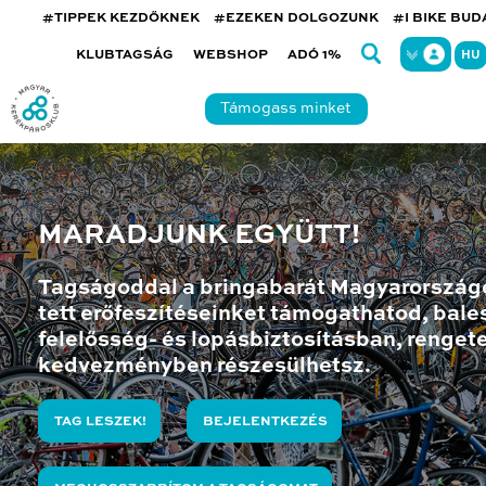
#TIPPEK KEZDŐKNEK
#EZEKEN DOLGOZUNK
#I BIKE BU
KLUBTAGSÁG
WEBSHOP
ADÓ 1%
HU
Támogass minket
MARADJUNK EGYÜTT!
Tagságoddal a bringabarát Magyarország
tett erőfeszítéseinket támogathatod, bales
felelősség- és lopásbiztosításban, renget
kedvezményben részesülhetsz.
TAG LESZEK!
BEJELENTKEZÉS