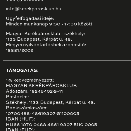
info@kerekparosklub.hu
Ügyfélfogadási ideje:
Minden munkanap 9:30 - 17:30 között
Magyar Kerékpárosklub - székhely:
1133 Budapest, Kárpát u. 48.
Megyei nyilvántartásbeli azonosító:
18881/2002
TÁMOGATÁS:
1% kedvezményezett:
MAGYAR KERÉKPÁROSKLUB
Adószám: 18245402-2-41
Postacím:
Székhely: 1133 Budapest, Kárpát u. 48.
Bankszámlaszám:
10700488-48619307-51100005
IBAN (HUF):
HU66 1070 0488 4861 9307 5110 0005
IBAN (EUR):