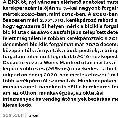
A BKK öt, nyilvánosan elérhető adatokat mut
kerékpárszámlálóján 15 %-kal nagyobb forga
mértek 2020-ban, mint 2019-ben. A 2020-ban
összesen mért 2.771.710. kerékpározó rekord a
hogy egyszerre öt helyen mérik a biciklis forga
bicikliutak és sávok aszfaltjába telepített det
felett még télen is többen kerékpároztak: a 20
decemberi biciklis forgalmat már 2020 decem
közepén túlszárnyalták a budapestiek, a brin
forgalom télen nőtt leginkább 2019-hez képest
Csepelre vezető Weiss Manfréd úton mérték a
legnagyobb éves (26%-os) növekedést, a bud
rakparton pedig 2020-ban mértek először 1 mil
több kerékpározót számoltak. Munkanapokon 
munkaszüneti napokon is nőtt a kerékpáros fo
ami az otthoni munkavégzés, az oktatási
intézmények és vendéglátóhelyek bezárása me
kiemelkedő.
2021.01.11 |
aron