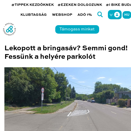
#TIPPEK KEZDŐKNEK
#EZEKEN DOLGOZUNK
#I BIKE BU
KLUBTAGSÁG
WEBSHOP
ADÓ 1%
HU
Támogass minket
Lekopott a bringasáv? Semmi gond!
Fessünk a helyére parkolót