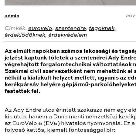
admin
202
Cimkék:
eurovelo
,
szentendre
,
tagoknak
,
érdeklődőknek
,
érdekvédelem
Az elmúlt napokban számos lakossági és tagsá
jelzést kaptunk tőletek a szentendrei Ady Endr
végrehajtott forgalomtechnikai változtatások m
Szakmai civil szervezetként nem mehettünk el 
nélkül a kialakult helyzet mellett, ugyanis az ed
kerékpársáv helyére gépjármű-parkolóhelyeke
festettek fel.
Az Ady Endre utca érintett szakasza nem egy el
kis utca, hanem a Duna menti nemzetközi kerékp
az EuroVelo 6 (EV6) hivatalos nyomvonala. Ez a
folyosó kettős, kiemelt fontossággal bír: