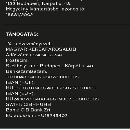
1133 Budapest, Kárpát u. 48.
Megyei nyilvántartásbeli azonosító:
18881/2002
TÁMOGATÁS:
1% kedvezményezett:
MAGYAR KERÉKPÁROSKLUB
Adószám: 18245402-2-41
Postacím:
Székhely: 1133 Budapest, Kárpát u. 48.
Bankszámlaszám:
10700488-48619307-51100005
IBAN (HUF):
HU66 1070 0488 4861 9307 5110 0005
IBAN (EUR):
HU24 1070 0488 4861 9307 5000 0005
SWIFT: CIBHHUHB
Bank: CIB Bank Zrt.
EU adószám: HU18245402