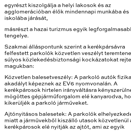
egyrészt kiszolgálja a helyi lakosok és az
agglomerációban élők mindennapi munkába és
iskolába járását,
másrészt a hazai turizmus egyik legforgalmasab
tengelye.
Szakmai álláspontunk szerint a kerékpársávra
felfestett parkolók közvetlen veszélyt teremtene
súlyos közlekedésbiztonsági kockázatokat rejt
magukban:
Közvetlen balesetveszély: A parkoló autók fizika
akadályt képeznek az EV6 nyomvonalán. A
kerékpárosok hirtelen irányváltásra kényszerüln
mögöttes gépjárműforgalom elé kanyarodva, h
kikerüljék a parkoló járműveket.
Ajtónyitásos balesetek: A parkolók elhelyezked
miatt a járművekből kiszálló utasok közvetlenül 
kerékpárosok elé nyitják az ajtót, ami az egyik