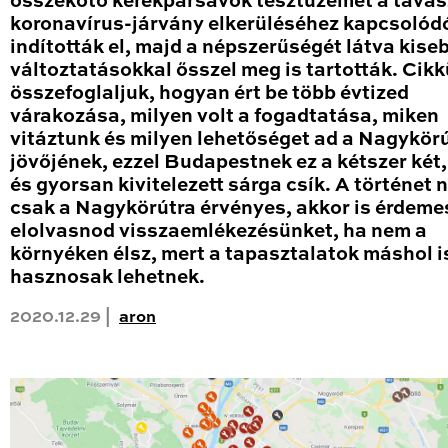
összekötő kerékpársávok tesztüzemét a tavas
koronavírus-járvány elkerüléséhez kapcsolód
indították el, majd a népszerűségét látva kise
változtatásokkal ősszel meg is tartották. Cik
összefoglaljuk, hogyan ért be több évtized
várakozása, milyen volt a fogadtatása, miken
vitáztunk és milyen lehetőséget ad a Nagykör
jövőjének, ezzel Budapestnek ez a kétszer két
és gyorsan kivitelezett sárga csík. A történet
csak a Nagykörútra érvényes, akkor is érdeme
elolvasnod visszaemlékezésünket, ha nem a
környéken élsz, mert a tapasztalatok máshol i
hasznosak lehetnek.
2020.12.29 |
aron