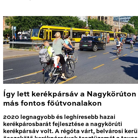
Így lett kerékpársáv a Nagykörúton
más fontos főútvonalakon
2020 legnagyobb és leghíresebb hazai
kerékpárosbarát fejlesztése a nagykörúti
kerékpársáv volt. A régóta várt, belvárosi kerü