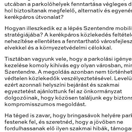
utcában a parkolóhelyek fenntartása végleges d
hol biztosítanak megfelelő, alternatív és egyené
kerékpáros útvonalat?
Hogyan illeszkedik ez a lépés Szentendre mobili
stratégiájába? A kerékpáros közlekedés feltétel
nehezítése ellentétes a fenntartható városfejlesz
elvekkel és a környezetvédelmi célokkal.
Tisztában vagyunk vele, hogy a parkolási igény
kezelése komoly kihívás egy olyan városban, mi
Szentendre. A megoldás azonban nem történhet
védtelen közlekedők veszélyeztetésével. Level
ezért azonnali helyszíni bejárást és szakmai
egyeztetést ajánlottunk fel az önkormányzat
dolgozóinak, hogy közösen találjunk egy bizton
kompromisszumos megoldást.
Ha téged is zavar, hogy bringasávok helyére par
festenek fel, és szeretnéd, hogy a jövőben ne
fordulhassanak elő ilyen szakmai hibák, támoga