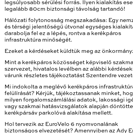
legsúlyosabb sérülési forrás. Ilyen kialakítás es
legalább 80cm biztonsági távolság tartandó!
Hálózati folytonosság megszakadása: Egy nem
és térségi jelentőségű útvonal egységes kialakít
darabolja fel ez a lépés, rontva a kerékpáros
infrastruktúra minőségét.
Ezeket a kérdéseket küldtük meg az önkormány
Mint a kerékpáros közösséget képviselő szakmai
szervezet, hivatalos levélben az alábbi kérdések
várunk részletes tájékoztatást Szentendre vezet
Mi indokolta a meglévő kerékpáros infrastruktúr
felülírását? Kérjük, tájékoztassanak minket, ho
milyen forgalomszámlálási adatok, lakossági ig
vagy szakmai hatásvizsgálatok alapján döntötte
kerékpársáv parkolóvá alakítása mellett.
Hol tervezik az EuroVelo 6 nyomvonalának
biztonságos elvezetését? Amennyiben az Ady E