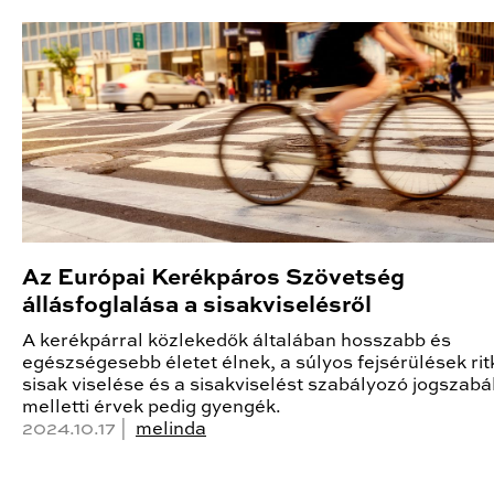
Az Európai Kerékpáros Szövetség
állásfoglalása a sisakviselésről
A kerékpárral közlekedők általában hosszabb és
egészségesebb életet élnek, a súlyos fejsérülések rit
sisak viselése és a sisakviselést szabályozó jogszabá
melletti érvek pedig gyengék.
2024.10.17 |
melinda