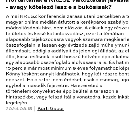
Hol tartanak a KRESZ változtatási javasla
- avagy kötelező lesz e a bukósisak?
A mai KRESZ konferencia zárása utáni percekben a t
magyar online médián átfutott a kerékpáros szabályo
módosításának híre, nem először. A cikkek egy része 
felületes és kissé kattintásvadász, ezért a témában
alaposabb tájékozódásra vágyók számára megkísérl
összefoglalni a lassan egy évtizede zajló műhelymun
állomásait, eddigi akadályait és jelenlegi állását. az e
álló, kicsit esősnek jósolt hosszú hétvége épp alkalm
egy alaposabb összefoglaló elolvasására is. És hát m
10 perc a már most minimum 9 éves folyamathoz képe
Könnyítésként annyit kínálhatok, hogy két részre bon
egészet. Ha a sztori nem érdekel, csak a csomag, ugo
egyből a második fejezetre. Ha szereted a
történelemkönyveket és épp beültél a teraszon a
hintaszékbe, vagy felszálltál a vonatodra, kezdd inká
legelején.
2024.08.15 |
Kürti Gábor