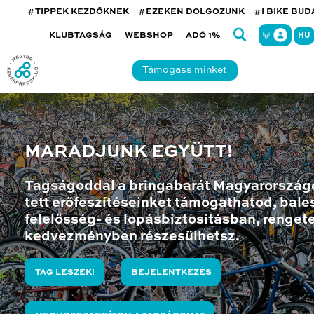
#TIPPEK KEZDŐKNEK
#EZEKEN DOLGOZUNK
#I BIKE BU
KLUBTAGSÁG
WEBSHOP
ADÓ 1%
HU
Támogass minket
MARADJUNK EGYÜTT!
Tagságoddal a bringabarát Magyarország
tett erőfeszítéseinket támogathatod, bales
felelősség- és lopásbiztosításban, renget
kedvezményben részesülhetsz.
TAG LESZEK!
BEJELENTKEZÉS