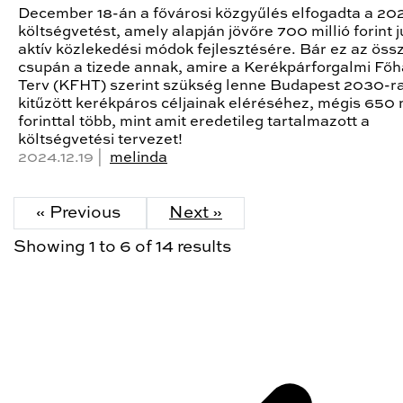
December 18-án a fővárosi közgyűlés elfogadta a 20
költségvetést, amely alapján jövőre 700 millió forint j
aktív közlekedési módok fejlesztésére. Bár ez az öss
csupán a tizede annak, amire a Kerékpárforgalmi Főh
Terv (KFHT) szerint szükség lenne Budapest 2030-r
kitűzött kerékpáros céljainak eléréséhez, mégis 650 m
forinttal több, mint amit eredetileg tartalmazott a
költségvetési tervezet!
2024.12.19 |
melinda
« Previous
Next »
Showing
1
to
6
of
14
results