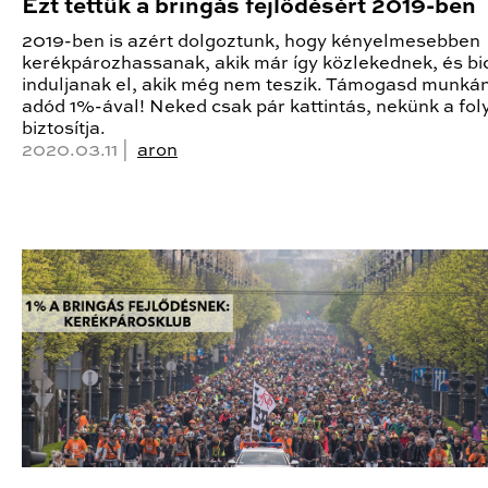
Ezt tettük a bringás fejlődésért 2019-ben
2019-ben is azért dolgoztunk, hogy kényelmesebben
kerékpározhassanak, akik már így közlekednek, és bic
induljanak el, akik még nem teszik. Támogasd munká
adód 1%-ával! Neked csak pár kattintás, nekünk a fol
biztosítja.
2020.03.11 |
aron