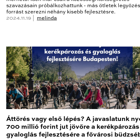
szavazásain próbálkozhattunk - más ötletek legyőzés
forrást szerezni néhány kisebb fejlesztésre.
2024.11.19 |
melinda
Áttörés vagy első lépés? A javaslatunk n
700 millió forint jut jövőre a kerékpározás
gyaloglás fejlesztésére a fővárosi büdzsé