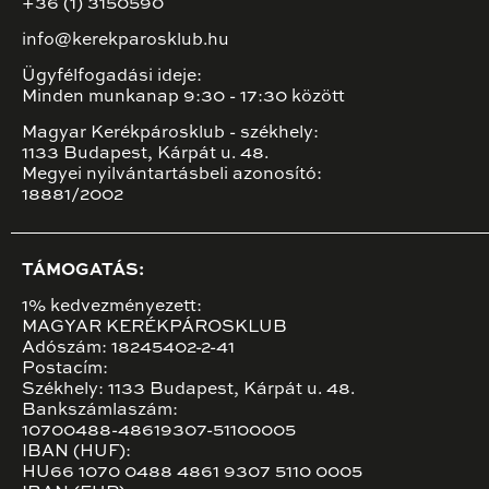
+36 (1) 3150590
info@kerekparosklub.hu
Ügyfélfogadási ideje:
Minden munkanap 9:30 - 17:30 között
Magyar Kerékpárosklub - székhely:
1133 Budapest, Kárpát u. 48.
Megyei nyilvántartásbeli azonosító:
18881/2002
TÁMOGATÁS:
1% kedvezményezett:
MAGYAR KERÉKPÁROSKLUB
Adószám: 18245402-2-41
Postacím:
Székhely: 1133 Budapest, Kárpát u. 48.
Bankszámlaszám:
10700488-48619307-51100005
IBAN (HUF):
HU66 1070 0488 4861 9307 5110 0005