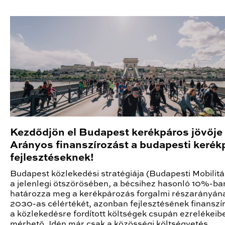
Kezdődjön el Budapest kerékpáros jövője 
Arányos finanszírozást a budapesti kerék
fejlesztéseknek!
Budapest közlekedési stratégiája (Budapesti Mobilitá
a jelenlegi ötszörösében, a bécsihez hasonló 10%-ba
határozza meg a kerékpározás forgalmi részarányán
2030-as célértékét, azonban fejlesztésének finanszí
a közlekedésre fordított költségek csupán ezrelékeib
mérhető. Idén már csak a közösségi költségvetés