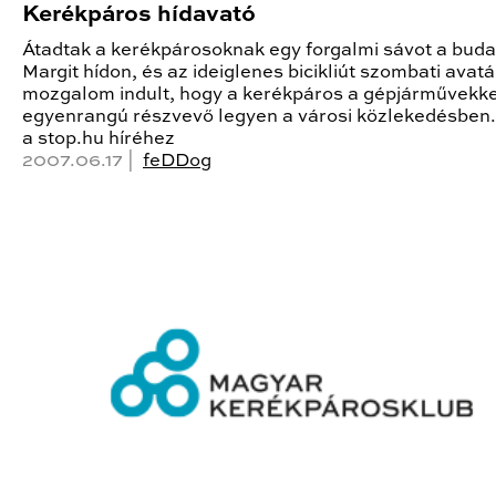
Kerékpáros hídavató
Átadtak a kerékpárosoknak egy forgalmi sávot a buda
Margit hídon, és az ideiglenes bicikliút szombati avat
mozgalom indult, hogy a kerékpáros a gépjárművekke
egyenrangú részvevő legyen a városi közlekedésben
a stop.hu híréhez
2007.06.17 |
feDDog