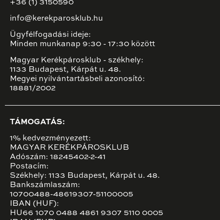
+36 (1) 3150590
info@kerekparosklub.hu
Ügyfélfogadási ideje:
Minden munkanap 9:30 - 17:30 között
Magyar Kerékpárosklub - székhely:
1133 Budapest, Kárpát u. 48.
Megyei nyilvántartásbeli azonosító:
18881/2002
TÁMOGATÁS:
1% kedvezményezett:
MAGYAR KERÉKPÁROSKLUB
Adószám: 18245402-2-41
Postacím:
Székhely: 1133 Budapest, Kárpát u. 48.
Bankszámlaszám:
10700488-48619307-51100005
IBAN (HUF):
HU66 1070 0488 4861 9307 5110 0005