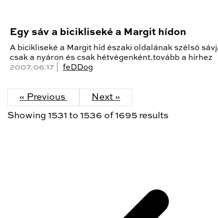
Egy sáv a bicikliseké a Margit hídon
A bicikliseké a Margit híd északi oldalának szélső sávj
csak a nyáron és csak hétvégenként.tovább a hírhez
2007.06.17 |
feDDog
« Previous
Next »
Showing
1531
to
1536
of
1695
results