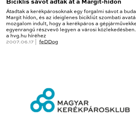
Biciklis sávot adtak át a Margit-hídon
Átadtak a kerékpárosoknak egy forgalmi sávot a buda
Margit hídon, és az ideiglenes bicikliút szombati avat
mozgalom indult, hogy a kerékpáros a gépjárművekke
egyenrangú részvevő legyen a városi közlekedésben
a hvg.hu híréhez
2007.06.17 |
feDDog