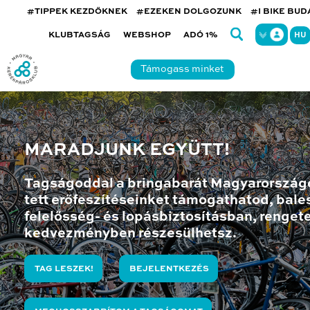
#TIPPEK KEZDŐKNEK
#EZEKEN DOLGOZUNK
#I BIKE BU
KLUBTAGSÁG
WEBSHOP
ADÓ 1%
HU
Támogass minket
MARADJUNK EGYÜTT!
Tagságoddal a bringabarát Magyarország
tett erőfeszítéseinket támogathatod, bales
felelősség- és lopásbiztosításban, renget
kedvezményben részesülhetsz.
TAG LESZEK!
BEJELENTKEZÉS