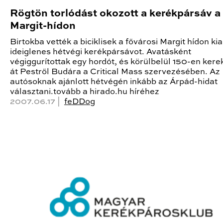
Rögtön torlódást okozott a kerékpársáv a
Margit-hídon
Birtokba vették a biciklisek a fővárosi Margit hídon kia
ideiglenes hétvégi kerékpársávot. Avatásként
végiggurítottak egy hordót, és körülbelül 150-en kere
át Pestről Budára a Critical Mass szervezésében. Az
autósoknak ajánlott hétvégén inkább az Árpád-hidat
választani.tovább a hirado.hu híréhez
2007.06.17 |
feDDog