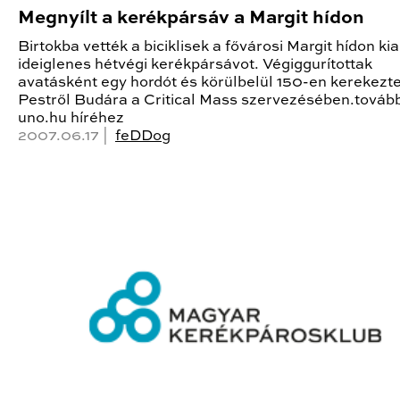
Megnyílt a kerékpársáv a Margit hídon
Birtokba vették a biciklisek a fővárosi Margit hídon kia
ideiglenes hétvégi kerékpársávot. Végiggurítottak
avatásként egy hordót és körülbelül 150-en kerekezte
Pestről Budára a Critical Mass szervezésében.továb
uno.hu híréhez
2007.06.17 |
feDDog