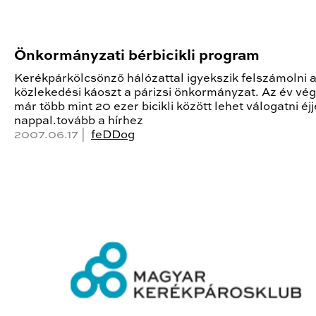
Önkormányzati bérbicikli program
Kerékpárkölcsönző hálózattal igyekszik felszámolni 
közlekedési káoszt a párizsi önkormányzat. Az év vé
már több mint 20 ezer bicikli között lehet válogatni éjj
nappal.tovább a hírhez
2007.06.17 |
feDDog