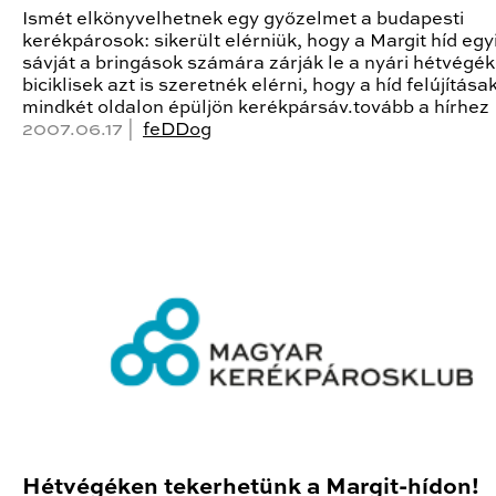
Ismét elkönyvelhetnek egy győzelmet a budapesti
kerékpárosok: sikerült elérniük, hogy a Margit híd egy
sávját a bringások számára zárják le a nyári hétvégék
biciklisek azt is szeretnék elérni, hogy a híd felújítása
mindkét oldalon épüljön kerékpársáv.tovább a hírhez
2007.06.17 |
feDDog
Hétvégéken tekerhetünk a Margit-hídon!