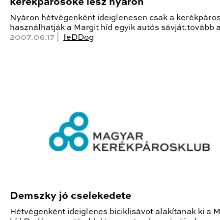
kerékpárosoké lesz nyáron
Nyáron hétvégenként ideiglenesen csak a kerékpáro
használhatják a Margit híd egyik autós sávját.tovább 
2007.06.17 |
feDDog
Demszky jó cselekedete
Hétvégenként ideiglenes biciklisávot alakítanak ki a M