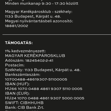
Minden munkanap 9:30 - 17:30 között
Magyar Kerékpárosklub - székhely:
1133 Budapest, Kárpát u. 48.
Megyei nyilvántartásbeli azonosító:
18881/2002
TÁMOGATÁS:
1% kedvezményezett:
MAGYAR KERÉKPÁROSKLUB
Adószám: 18245402-2-41
Postacím:
Székhely: 1133 Budapest, Kárpát u. 48.
Bankszámlaszám:
10700488-48619307-51100005
IBAN (HUF):
HU66 1070 0488 4861 9307 5110 0005
IBAN (EUR):
HU24 1070 0488 4861 9307 5000 0005
SWIFT: CIBHHUHB
Bank: CIB Bank Zrt.