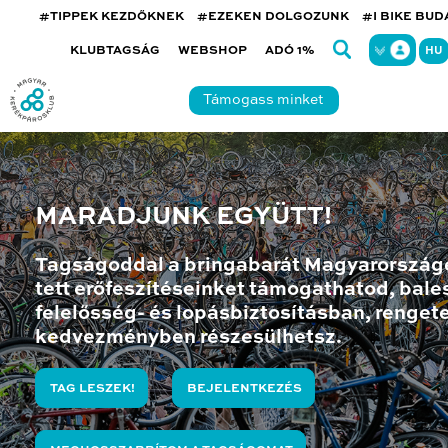
#TIPPEK KEZDŐKNEK
#EZEKEN DOLGOZUNK
#I BIKE BU
KLUBTAGSÁG
WEBSHOP
ADÓ 1%
HU
Támogass minket
MARADJUNK EGYÜTT!
Tagságoddal a bringabarát Magyarország
tett erőfeszítéseinket támogathatod, bales
felelősség- és lopásbiztosításban, renget
kedvezményben részesülhetsz.
TAG LESZEK!
BEJELENTKEZÉS