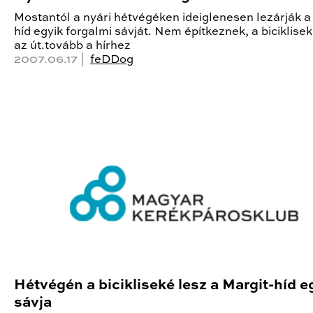
Mostantól a nyári hétvégéken ideiglenesen lezárják a
híd egyik forgalmi sávját. Nem építkeznek, a biciklisek
az út.tovább a hírhez
2007.06.17 |
feDDog
Hétvégén a bicikliseké lesz a Margit-híd e
sávja