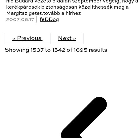
híd Budára vezető oldalán szeptember végéig, hogy 
kerékpárosok biztonságosan közelíthessék meg a
Margitszigetet.tovább a hírhez
2007.06.17 |
feDDog
« Previous
Next »
Showing
1537
to
1542
of
1695
results