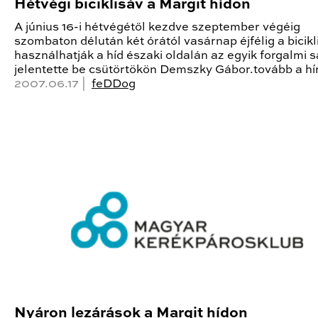
Hétvégi biciklisáv a Margit hídon
A június 16-i hétvégétől kezdve szeptember végéig
szombaton délután két órától vasárnap éjfélig a bicikl
használhatják a híd északi oldalán az egyik forgalmi s
jelentette be csütörtökön Demszky Gábor.tovább a hí
2007.06.17 |
feDDog
Nyáron lezárások a Margit hídon