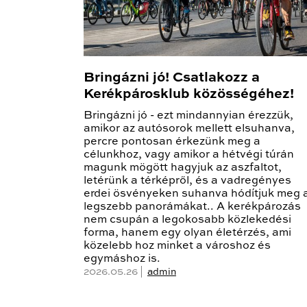
Bringázni jó! Csatlakozz a
Kerékpárosklub közösségéhez!
Bringázni jó - ezt mindannyian érezzük,
amikor az autósorok mellett elsuhanva,
percre pontosan érkezünk meg a
célunkhoz, vagy amikor a hétvégi túrán
magunk mögött hagyjuk az aszfaltot,
letérünk a térképről, és a vadregényes
erdei ösvényeken suhanva hódítjuk meg 
legszebb panorámákat.. A kerékpározás
nem csupán a legokosabb közlekedési
forma, hanem egy olyan életérzés, ami
közelebb hoz minket a városhoz és
egymáshoz is.
2026.05.26 |
admin