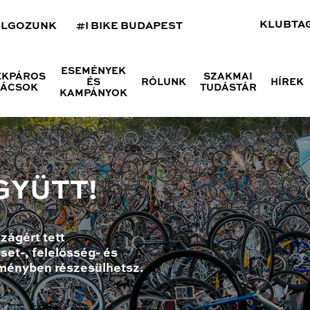
KLUBTA
OLGOZUNK
#I BIKE BUDAPEST
ESEMÉNYEK
ÉKPÁROS
SZAKMAI
ÉS
RÓLUNK
HÍREK
NÁCSOK
TUDÁSTÁR
KAMPÁNYOK
GYÜTT!
zágért tett
set-, felelősség- és
ményben részesülhetsz.