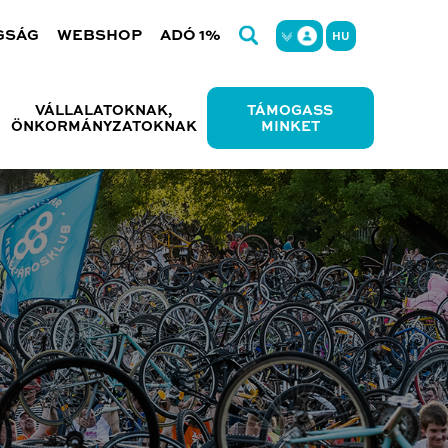
GSÁG
WEBSHOP
ADÓ 1%
HU
VÁLLALATOKNAK,
TÁMOGASS
ÖNKORMÁNYZATOKNAK
MINKET