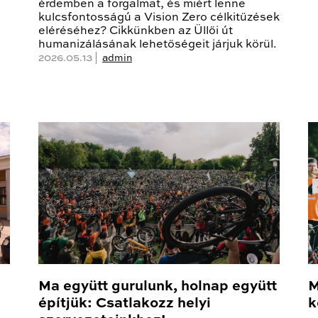
érdemben a forgalmat, és miért lenne
kulcsfontosságú a Vision Zero célkitűzések
eléréséhez? Cikkünkben az Üllői út
humanizálásának lehetőségeit járjuk körül.
2026.05.13 |
admin
Ma együtt gurulunk, holnap együtt
M
építjük: Csatlakozz helyi
k