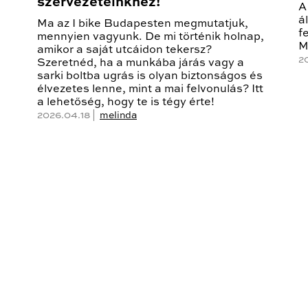
szervezeteinkhez!
A
á
Ma az I bike Budapesten megmutatjuk,
f
mennyien vagyunk. De mi történik holnap,
M
amikor a saját utcáidon tekersz?
2
Szeretnéd, ha a munkába járás vagy a
sarki boltba ugrás is olyan biztonságos és
élvezetes lenne, mint a mai felvonulás? Itt
a lehetőség, hogy te is tégy érte!
2026.04.18 |
melinda