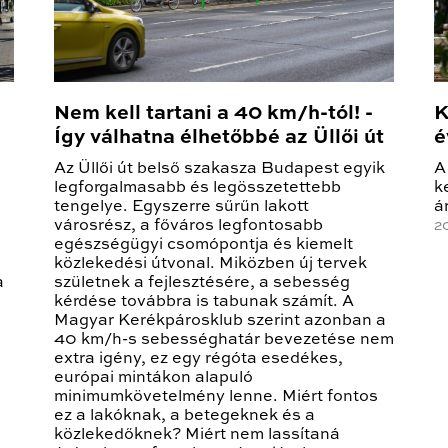
Nem kell tartani a 40 km/h-tól! -
K
Így válhatna élhetőbbé az Üllői út
é
Az Üllői út belső szakasza Budapest egyik
A
legforgalmasabb és legösszetettebb
k
tengelye. Egyszerre sűrűn lakott
á
városrész, a főváros legfontosabb
2
egészségügyi csomópontja és kiemelt
közlekedési útvonal. Miközben új tervek
a
születnek a fejlesztésére, a sebesség
kérdése továbbra is tabunak számít. A
Magyar Kerékpárosklub szerint azonban a
40 km/h-s sebességhatár bevezetése nem
extra igény, ez egy régóta esedékes,
európai mintákon alapuló
minimumkövetelmény lenne. Miért fontos
ez a lakóknak, a betegeknek és a
közlekedőknek? Miért nem lassítaná