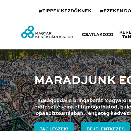
#TIPPEK KEZDŐKNEK
#EZEKEN D
KER
CSATLAKOZZ!
TA
MARADJUNK E
Tagságoddal a bringabarát Magyarors
erőfeszítéseinket támogathatod, bale
lopásbiztosításban, rengeteg kedvez
TAG LESZEK!
BEJELENTKEZÉS