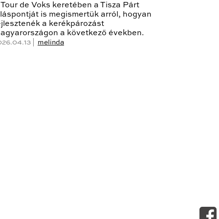
 Tour de Voks keretében a Tisza Párt
lláspontját is megismertük arról, hogyan
ejlesztenék a kerékpározást
agyarországon a következő években.
026.04.13 |
melinda