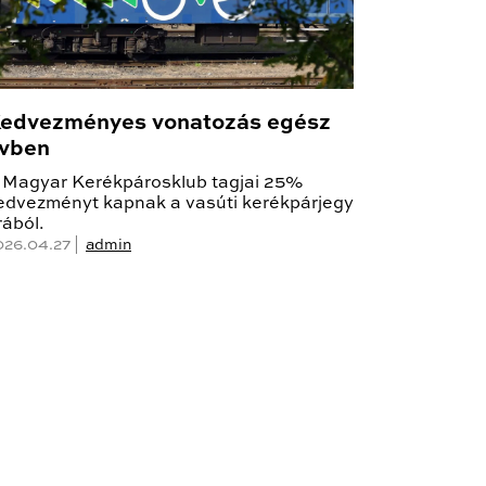
edvezményes vonatozás egész
vben
 Magyar Kerékpárosklub tagjai 25%
edvezményt kapnak a vasúti kerékpárjegy
rából.
026.04.27 |
admin