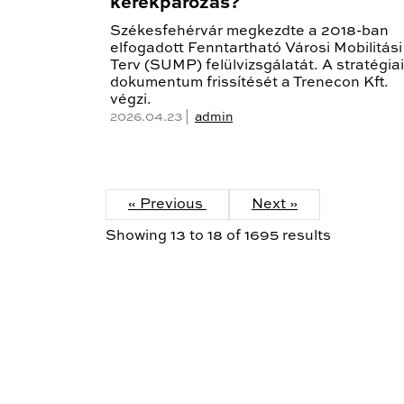
kerékpározás?
Székesfehérvár megkezdte a 2018-ban
elfogadott Fenntartható Városi Mobilitási
Terv (SUMP) felülvizsgálatát. A stratégiai
dokumentum frissítését a Trenecon Kft.
végzi.
2026.04.23 |
admin
« Previous
Next »
Showing
13
to
18
of
1695
results