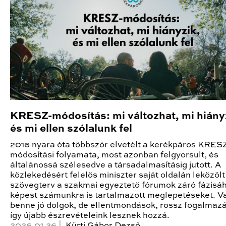
KRESZ-módosítás: mi változhat, mi hiány
és mi ellen szólalunk fel
2016 nyara óta többször elvetélt a kerékpáros KRES
módosítási folyamata, most azonban felgyorsult, és
általánossá szélesedve a társadalmasításig jutott. A
közlekedésért felelős miniszter saját oldalán leközölt
szövegterv a szakmai egyeztető fórumok záró fázisá
képest számunkra is tartalmazott meglepetéseket. 
benne jó dolgok, de ellentmondások, rossz fogalmazá
így újabb észrevételeink lesznek hozzá.
2026.01.26 |
Kürti Gábor Dezső