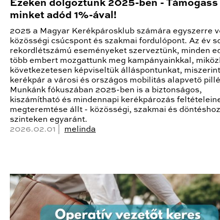
Ezeken dolgoztunk 2025-ben - Támogass
minket adód 1%-ával!
2025 a Magyar Kerékpárosklub számára egyszerre v
közösségi csúcspont és szakmai fordulópont. Az év s
rekordlétszámú eseményeket szerveztünk, minden ed
több embert mozgattunk meg kampányainkkal, mikö
következetesen képviseltük álláspontunkat, miszerint
kerékpár a városi és országos mobilitás alapvető pillé
Munkánk fókuszában 2025-ben is a biztonságos,
kiszámítható és mindennapi kerékpározás feltételein
megteremtése állt - közösségi, szakmai és döntéshoz
szinteken egyaránt.
2026.02.01 |
melinda