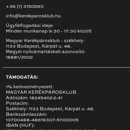
+36 (1) 3150590
info@kerekparosklub.hu
Ügyfélfogadási ideje:
Minden munkanap 9:30 - 17:30 között
Magyar Kerékpárosklub - székhely:
1133 Budapest, Kárpát u. 48.
Megyei nyilvántartásbeli azonosító:
18881/2002
TÁMOGATÁS:
1% kedvezményezett:
MAGYAR KERÉKPÁROSKLUB
Adószám: 18245402-2-41
Postacím:
Székhely: 1133 Budapest, Kárpát u. 48.
Bankszámlaszám:
10700488-48619307-51100005
IBAN (HUF):