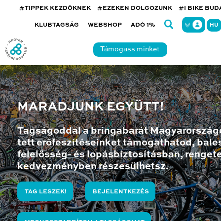
#TIPPEK KEZDŐKNEK
#EZEKEN DOLGOZUNK
#I BIKE BU
KLUBTAGSÁG
WEBSHOP
ADÓ 1%
HU
Támogass minket
MARADJUNK EGYÜTT!
Tagságoddal a bringabarát Magyarország
tett erőfeszítéseinket támogathatod, bales
felelősség- és lopásbiztosításban, renget
kedvezményben részesülhetsz.
TAG LESZEK!
BEJELENTKEZÉS