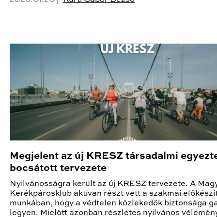
Megjelent az új KRESZ társadalmi egyezt
bocsátott tervezete
Nyilvánosságra került az új KRESZ tervezete. A Mag
Kerékpárosklub aktívan részt vett a szakmai előkészí
munkában, hogy a védtelen közlekedők biztonsága ga
legyen. Mielőtt azonban részletes nyilvános vélemén