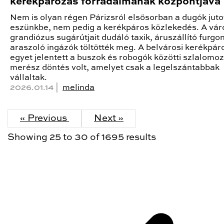
kerékpározás forradalmának központjává
Nem is olyan régen Párizsról elsősorban a dugók juto
eszünkbe, nem pedig a kerékpáros közlekedés. A vár
grandiózus sugárútjait dudáló taxik, áruszállító furgo
araszoló ingázók töltötték meg. A belvárosi kerékpár
egyet jelentett a buszok és robogók közötti szlalomoz
merész döntés volt, amelyet csak a legelszántabbak
vállaltak.
2026.01.14 |
melinda
« Previous
Next »
Showing
25
to
30
of
1695
results