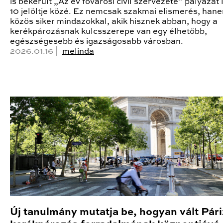
is bekerült „Az év fővárosi civil szervezete” pályázat
10 jelöltje közé. Ez nemcsak szakmai elismerés, han
közös siker mindazokkal, akik hisznek abban, hogy a
kerékpározásnak kulcsszerepe van egy élhetőbb,
egészségesebb és igazságosabb városban.
2026.01.16 |
melinda
Új tanulmány mutatja be, hogyan vált Pári