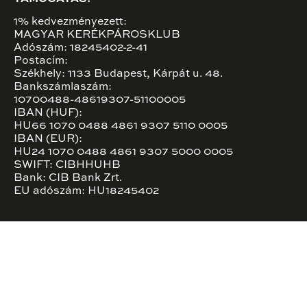
1% kedvezményezett:
MAGYAR KERÉKPÁROSKLUB
Adószám: 18245402-2-41
Postacím:
Székhely: 1133 Budapest, Kárpát u. 48.
Bankszámlaszám:
10700488-48619307-51100005
IBAN (HUF):
HU66 1070 0488 4861 9307 5110 0005
IBAN (EUR):
HU24 1070 0488 4861 9307 5000 0005
SWIFT: CIBHHUHB
Bank: CIB Bank Zrt.
EU adószám: HU18245402