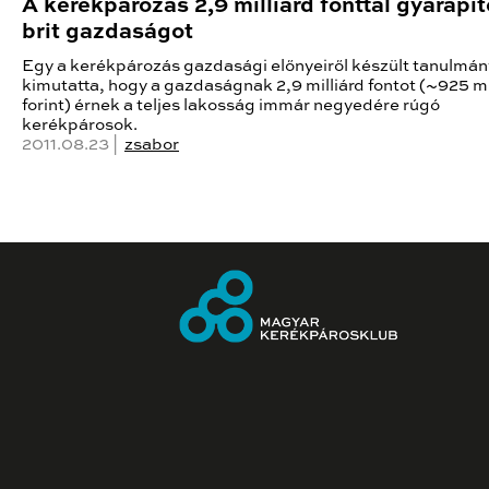
A kerékpározás 2,9 milliárd fonttal gyarapít
brit gazdaságot
Egy a kerékpározás gazdasági előnyeiről készült tanulmán
kimutatta, hogy a gazdaságnak 2,9 milliárd fontot (~925 mi
forint) érnek a teljes lakosság immár negyedére rúgó
kerékpárosok.
2011.08.23 |
zsabor