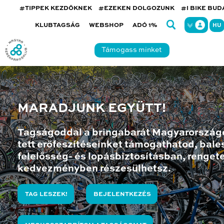
#TIPPEK KEZDŐKNEK
#EZEKEN DOLGOZUNK
#I BIKE BU
KLUBTAGSÁG
WEBSHOP
ADÓ 1%
HU
Támogass minket
MARADJUNK EGYÜTT!
Tagságoddal a bringabarát Magyarország
tett erőfeszítéseinket támogathatod, bales
felelősség- és lopásbiztosításban, renget
kedvezményben részesülhetsz.
TAG LESZEK!
BEJELENTKEZÉS