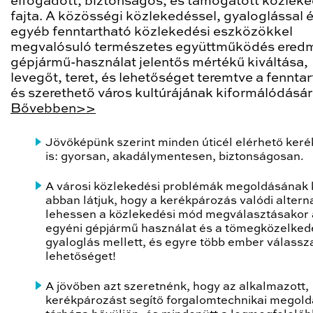
elfogadott, biztonságos, és támogatott közleke
fajta. A közösségi közlekedéssel, gyaloglással 
egyéb fenntartható közlekedési eszközökkel
megvalósuló természetes együttműködés ered
gépjármű-használat jelentős mértékű kiváltása,
levegőt, teret, és lehetőséget teremtve a fennta
és szerethető város kultúrájának kiformálódásár
Bővebben>>
Jövőképünk szerint minden úticél elérhető keré
is: gyorsan, akadálymentesen, biztonságosan.
A városi közlekedési problémák megoldásának 
abban látjuk, hogy a kerékpározás valódi altern
lehessen a közlekedési mód megválasztásakor 
egyéni gépjármű használat és a tömegközelked
gyaloglás mellett, és egyre több ember válassza
lehetőséget!
A jövőben azt szeretnénk, hogy az alkalmazott,
kerékpározást segítő forgalomtechnikai megol