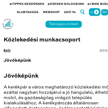
#TIPPEK KEZDŐKNEK
#EZEKEN DOLGOZUNK
#I BIKE BU
KLUBTAGSÁG
WEBSHOP
ADÓ 1%
HU
Támogass minket
Közlekedési munkacsoport
kvir
200
Jövőképünk
Jövőképünk
A kerékpár a város meghatározó közlekedési mó
ezáltal nagyban hozzájárul a jó hangulatú, élhet
mobil, és gazdaságilag virágzó település
kialakulásához. A kerékpározás általánosan