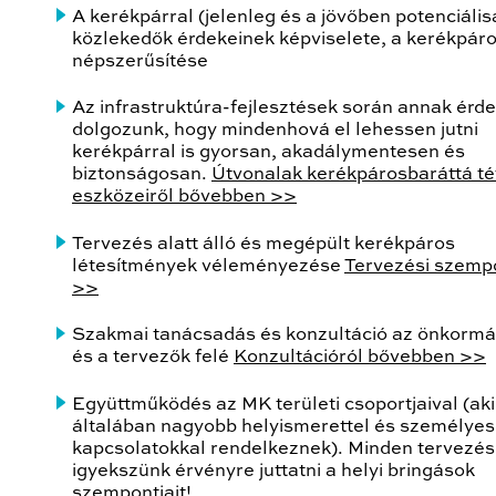
A kerékpárral (jelenleg és a jövőben potenciális
közlekedők érdekeinek képviselete, a kerékpár
népszerűsítése
Az infrastruktúra-fejlesztések során annak érd
dolgozunk, hogy mindenhová el lehessen jutni
kerékpárral is gyorsan, akadálymentesen és
biztonságosan.
Útvonalak kerékpárosbaráttá té
eszközeiről bővebben >>
Tervezés alatt álló és megépült kerékpáros
létesítmények véleményezése
Tervezési szemp
>>
Szakmai tanácsadás és konzultáció az önkorm
és a tervezők felé
Konzultációról bővebben >>
Együttműködés az MK területi csoportjaival (aki
általában nagyobb helyismerettel és személyes
kapcsolatokkal rendelkeznek). Minden tervezés
igyekszünk érvényre juttatni a helyi bringások
szempontjait!