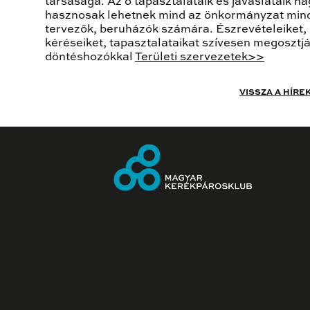
társasága. Az ő tapasztalataik és javaslataik n
hasznosak lehetnek mind az önkormányzat min
tervezők, beruházók számára. Észrevételeiket,
kéréseiket, tapasztalataikat szívesen megosztjá
döntéshozókkal
Területi szervezetek>>
VISSZA A HÍRE