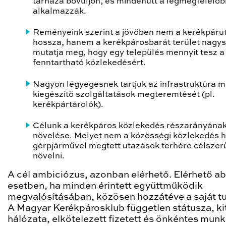
tárháza bővüljön, és mindenütt a legmegfelelőb
alkalmazzák.
Reményeink szerint a jövőben nem a kerékpáru
hossza, hanem a kerékpárosbarát terület nagy
mutatja meg, hogy egy település mennyit tesz a
fenntartható közlekedésért.
Nagyon légyegesnek tartjuk az infrastruktúra me
kiegészítő szolgáltatások megteremtését (pl.
kerékpártárolók).
Célunk a kerékpáros közlekedés részarányána
növelése. Melyet nem a közösségi közlekedés 
gérpjárművel megtett utazások terhére célszer
növelni.
A cél ambiciózus, azonban elérhető. Elérhető a
esetben, ha minden érintett együttműködik
megvalósításában, közösen hozzátéve a saját t
A Magyar Kerékpárosklub független státusza, ki
hálózata, elkötelezett fizetett és önkéntes munk