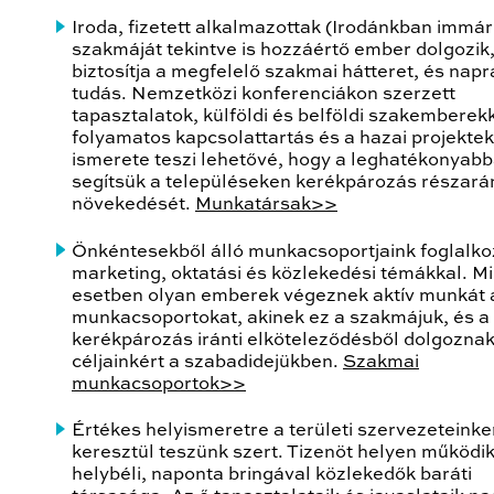
Iroda, fizetett alkalmazottak (Irodánkban immár
szakmáját tekintve is hozzáértő ember dolgozik,
biztosítja a megfelelő szakmai hátteret, és nap
tudás. Nemzetközi konferenciákon szerzett
tapasztalatok, külföldi és belföldi szakemberek
folyamatos kapcsolattartás és a hazai projektek
ismerete teszi lehetővé, hogy a leghatékonyab
segítsük a településeken kerékpározás részar
növekedését.
Munkatársak>>
Önkéntesekből álló munkacsoportjaink foglalk
marketing, oktatási és közlekedési témákkal. M
esetben olyan emberek végeznek aktív munkát 
munkacsoportokat, akinek ez a szakmájuk, és a
kerékpározás iránti elköteleződésből dolgozna
céljainkért a szabadidejükben.
Szakmai
munkacsoportok>>
Értékes helyismeretre a területi szervezeteinke
keresztül teszünk szert. Tizenöt helyen működik
helybéli, naponta bringával közlekedők baráti