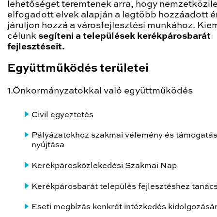
lehetőséget teremtenek arra, hogy nemzetközil
elfogadott elvek alapján a legtöbb hozzáadott é
járuljon hozzá a városfejlesztési munkához. Kie
célunk
segíteni a települések kerékpárosbarát
fejlesztéseit.
Együttműködés területei
1.Önkormányzatokkal való együttműködés
Civil egyeztetés
Pályázatokhoz szakmai vélemény és támogatá
nyújtása
Kerékpárosközlekedési Szakmai Nap
Kerékpárosbarát település fejlesztéshez tanác
Eseti megbízás konkrét intézkedés kidolgozásá