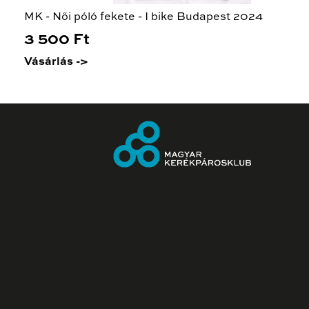
MK - Női póló fekete - I bike Budapest 2024
3 500 Ft
Vásárlás ->