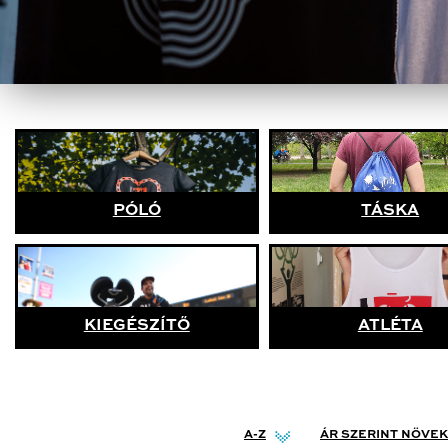
PÓLÓ
TÁSKA
KIEGÉSZÍTŐ
ATLÉTA
A-Z
ÁR SZERINT NÖVE