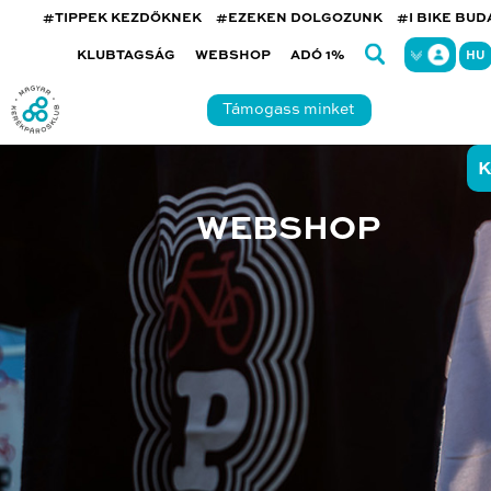
#TIPPEK KEZDŐKNEK
#EZEKEN DOLGOZUNK
#I BIKE BU
KLUBTAGSÁG
WEBSHOP
ADÓ 1%
HU
Támogass minket
K
WEBSHOP