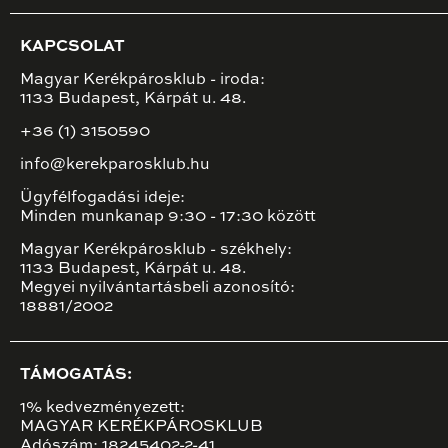
KAPCSOLAT
Magyar Kerékpárosklub - iroda:
1133 Budapest, Kárpát u. 48.
+36 (1) 3150590
info@kerekparosklub.hu
Ügyfélfogadási ideje:
Minden munkanap 9:30 - 17:30 között
Magyar Kerékpárosklub - székhely:
1133 Budapest, Kárpát u. 48.
Megyei nyilvántartásbeli azonosító:
18881/2002
TÁMOGATÁS:
1% kedvezményezett:
MAGYAR KERÉKPÁROSKLUB
Adószám: 18245402-2-41