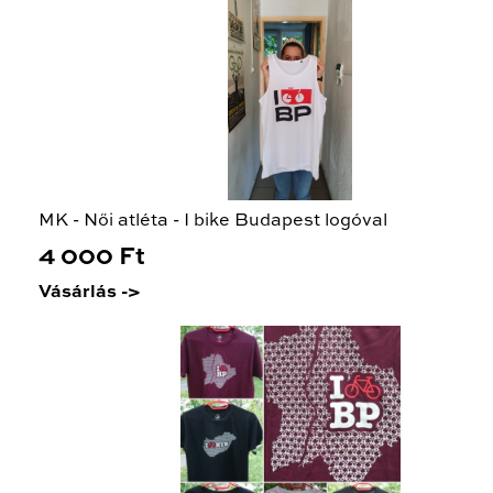
MK - Női atléta - I bike Budapest logóval
4 000 Ft
Vásárlás ->