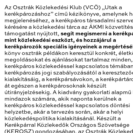
Az Osztrák Közlekedési Klub (VCÖ) „Utak a
kerékpározáshoz” című kézikönyve, amelynek h
megjelenéséhez, a kerékpáros társadalmi szerv
kérésére a közlekedési tárca az ÁKMI közvetíté
támogatást nyújtott,
segít megismerni a kerékpá
mint közlekedési eszközt, és hozzájárul a
kerékpározók speciális igényeinek a megértésé
könyv osztrák példákon keresztül konkrét, életk
megoldásokat és ajánlásokat tartalmaz minden,
kerékpáros közlekedéssel kapcsolatos témában
kerékpározás jogi szabályozásától a keresztez
kialakításáig, a kerékpársávokon, a kerékpártá
át egészen a kerékpárosoknak készült
útirányjelzésekig. A kiadvány gyakorlati alapmű 
mindazok számára, akik naponta kerülnek a
kerékpáros közlekedéssel kapcsolatos döntési
helyzetbe, akár a tervezés során, akár a helyi
közlekedéspolitika kialakításánál. Készült a
Kerékpárral Közlekedők Országos Szövetsége
(KEROSZ) gondozásában, az Osztrák Közleked