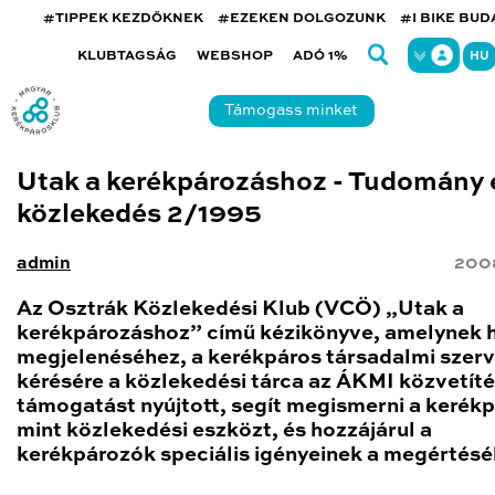
#TIPPEK KEZDŐKNEK
#EZEKEN DOLGOZUNK
#I BIKE BU
KLUBTAGSÁG
WEBSHOP
ADÓ 1%
HU
Támogass minket
Utak a kerékpározáshoz - Tudomány 
közlekedés 2/1995
admin
200
Az Osztrák Közlekedési Klub (VCÖ) „Utak a
kerékpározáshoz” című kézikönyve, amelynek 
megjelenéséhez, a kerékpáros társadalmi szer
kérésére a közlekedési tárca az ÁKMI közvetít
támogatást nyújtott, segít megismerni a kerékp
mint közlekedési eszközt, és hozzájárul a
kerékpározók speciális igényeinek a megértésé