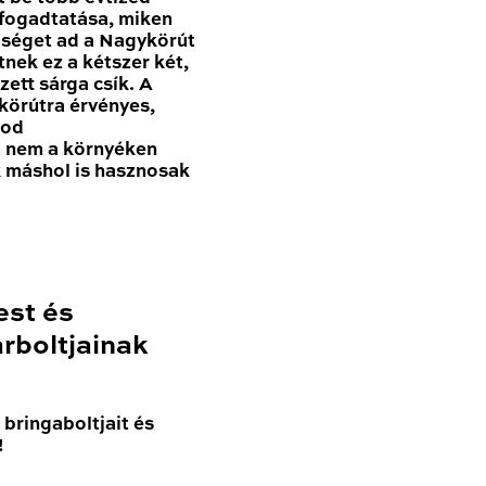
 fogadtatása, miken
tőséget ad a Nagykörút
nek ez a kétszer két,
zett sárga csík. A
körútra érvényes,
nod
a nem a környéken
k máshol is hasznosak
est és
rboltjainak
bringaboltjait és
!