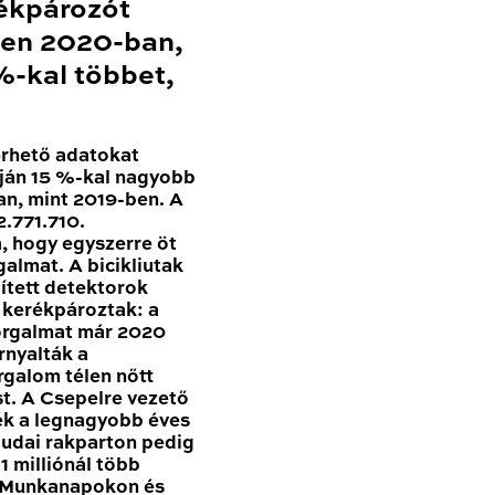
ékpározót
en 2020-ban,
-kal többet,
érhető adatokat
ján 15 %-kal nagyobb
n, mint 2019-ben. A
.771.710.
, hogy egyszerre öt
galmat. A bicikliutak
pített detektorok
n kerékpároztak: a
forgalmat már 2020
nyalták a
rgalom télen nőtt
t. A Csepelre vezető
ék a legnagyobb éves
udai rakparton pedig
 milliónál több
. Munkanapokon és