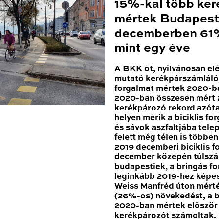
15%-kal több ker
mértek Budapest
decemberben 61%
mint egy éve
A BKK öt, nyilvánosan el
mutató kerékpárszámláló
forgalmat mértek 2020-ba
2020-ban összesen mért 2
kerékpározó rekord azóta
helyen mérik a biciklis for
és sávok aszfaltjába tele
felett még télen is többe
2019 decemberi biciklis 
december közepén túlszár
budapestiek, a bringás fo
leginkább 2019-hez képes
Weiss Manfréd úton mért
(26%-os) növekedést, a b
2020-ban mértek először 1
kerékpározót számoltak