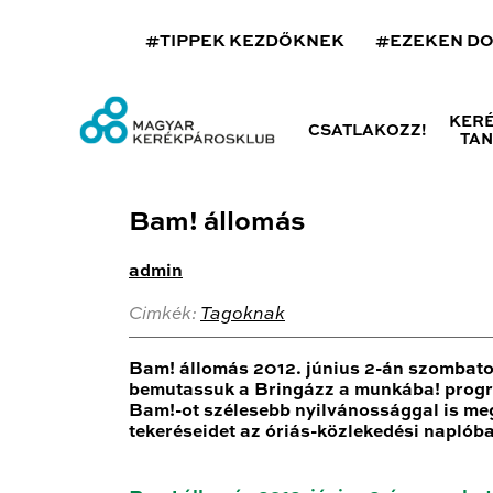
#TIPPEK KEZDŐKNEK
#EZEKEN D
KER
CSATLAKOZZ!
TA
Bam! állomás
admin
Cimkék:
Tagoknak
Bam! állomás 2012. június 2-án szombaton
bemutassuk a Bringázz a munkába! program
Bam!-ot szélesebb nyilvánossággal is megi
tekeréseidet az óriás-közlekedési naplób