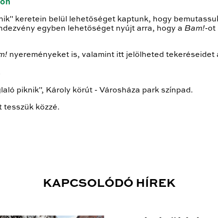
ton
nik" keretein belül lehetőséget kaptunk, hogy bemutassu
endezvény egyben lehetőséget nyújt arra, hogy a
Bam!
-ot
m!
nyereményeket is, valamint itt jelölheted tekeréseidet
;
aló piknik", Károly körút - Városháza park színpad.
t tesszük közzé.
KAPCSOLÓDÓ HÍREK