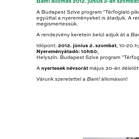
Bam! állomás 2012. június 2-án szomba
A Budapest Szíve program "Térfoglaló pik
egyúttal a nyereményeket is átadjuk. A r
megismertessük.
A rendezvény keretein belül adjuk át a
Ba
Időpont:
2012. június 2. szombat
, 10-20.h
Nyereményátadó: 10h50
;
Helyszín: Budapest Szíve program "Térfogl
A
nyertesek névsorát
május 30-án délelőt
Várunk szeretettel a
Bam!
állomáson!