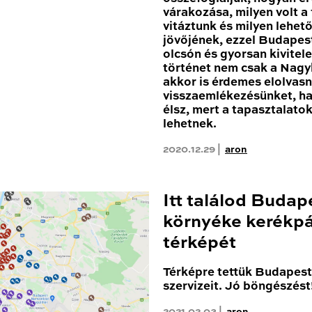
várakozása, milyen volt a
vitáztunk és milyen lehe
jövőjének, ezzel Budapest
olcsón és gyorsan kivitele
történet nem csak a Nagy
akkor is érdemes elolvas
visszaemlékezésünket, h
élsz, mert a tapasztalato
lehetnek.
2020.12.29 |
aron
Itt találod Budap
környéke kerékpá
térképét
Térképre tettük Budapest 
szervizeit. Jó böngészést
2021.02.03 |
aron