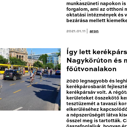
munkaszüneti napokon is 
forgalom, ami az otthoni
oktatási intézmények és 
bezárása mellett kiemelk
2021.01.11 |
aron
Így lett kerékpár
Nagykörúton és 
főútvonalakon
2020 legnagyobb és leghí
kerékpárosbarát fejleszté
kerékpársáv volt. A régóta
kerületeket összekötő k
tesztüzemét a tavaszi kor
elkerüléséhez kapcsolódóa
a népszerűségét látva ki
ősszel meg is tartották. 
összefoglaljuk, hogyan ér