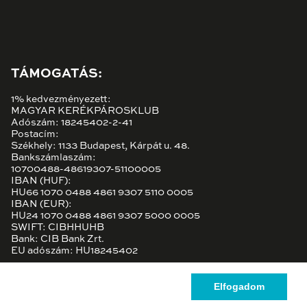
TÁMOGATÁS:
1% kedvezményezett:
MAGYAR KERÉKPÁROSKLUB
Adószám: 18245402-2-41
Postacím:
Székhely: 1133 Budapest, Kárpát u. 48.
Bankszámlaszám:
10700488-48619307-51100005
IBAN (HUF):
HU66 1070 0488 4861 9307 5110 0005
IBAN (EUR):
HU24 1070 0488 4861 9307 5000 0005
SWIFT: CIBHHUHB
Bank: CIB Bank Zrt.
EU adószám: HU18245402
Elfogadom