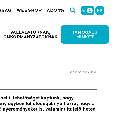
GSÁG
WEBSHOP
ADÓ 1%
HU
VÁLLALATOKNAK,
TÁMOGASS
ÖNKORMÁNYZATOKNAK
MINKET
2012.05.29
belül lehetőséget kaptunk, hogy
ny egyben lehetőséget nyújt arra, hogy a
nyereményeket is, valamint itt jelölheted