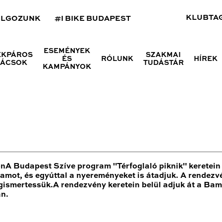
KLUBTA
OLGOZUNK
#I BIKE BUDAPEST
ESEMÉNYEK
ÉKPÁROS
SZAKMAI
ÉS
RÓLUNK
HÍREK
NÁCSOK
TUDÁSTÁR
KAMPÁNYOK
A Budapest Szíve program "Térfoglaló piknik" keretein 
ot, és egyúttal a nyereményeket is átadjuk. A rendezvé
smertessük.A rendezvény keretein belül adjuk át a Bam! 
an.