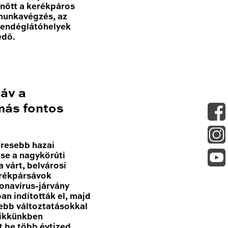
nőtt a kerékpáros
 munkavégzés, az
vendéglátóhelyek
edő.
sáv a
más fontos
resebb hazai
se a nagykörúti
 várt, belvárosi
erékpársávok
onavírus-járvány
n indították el, majd
sebb változtatásokkal
Cikkünkben
t be több évtized