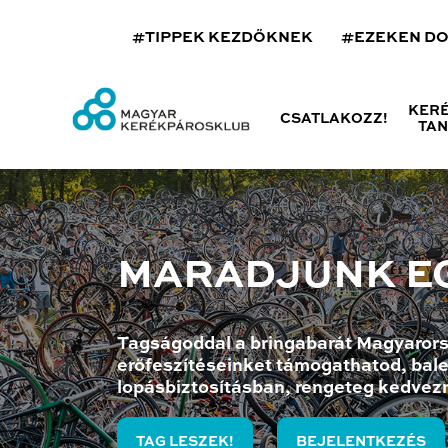
#TIPPEK KEZDŐKNEK
#EZEKEN D
KER
CSATLAKOZZ!
TA
MARADJUNK E
Tagságoddal a bringabarát Magyarors
erőfeszítéseinket támogathatod, bale
lopásbiztosításban, rengeteg kedvez
TAG LESZEK!
BEJELENTKEZÉS