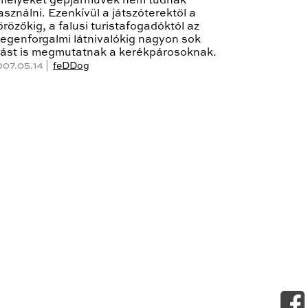
melyeket gépjárművek nem tudnak
asználni. Ezenkívül a játszóterektől a
örözőkig, a falusi turistafogadóktól az
degenforgalmi látnivalókig nagyon sok
ást is megmutatnak a kerékpárosoknak.
007.05.14 |
feDDog