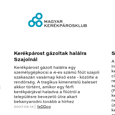
Kerékpárost gázoltak halálra
S
Szajolnál
A
i
Kerékpárost gázolt halálra egy
k
személygépkocsi a 4-es számú főút szajoli
c
szakaszán vasárnap késő este - közölte a
r
rendőrség. A tragikus kimenetelű baleset
s
t
akkor történt, amikor egy férfi
(
kerékpárjával haladva a főútról a
k
településre bevezető útra akart
n
bekanyarodni.tovább a hírhez
ú
2007.05.14 |
feDDog
k