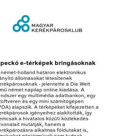
peckó e-térképek bringásoknak
 német-holland határon elektronikus
rányító állomásokat létesítenek
erékpárosoknak - jelentette a Die Welt
ímű német napilap online kiadása. A
endszer egy multimédia adatbankon, egy
zoftveren és egy mini számítógépen
PDA) alapszik. A térképeket kifejezetten a
erékpárosok igényeihez alakították, így
emcsak a hivatalos közúti közlekedés
tvonalait mutatják, hanem a
erékpározásra alkalmas földutakat is,