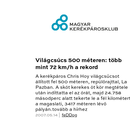
Világcsúcs 500 méteren: több
mint 72 km/h a rekord
A kerékpáros Chris Hoy világcsúcsot
állított fel 500 méteren, repülőrajttal, La
Pazban. A skót kerekes öt kör megtétele
után indíttatta el az órát, majd 24.758
másodperc alatt tekerte le a fél kilométer
a magaslati, 3417 méteren lévő
pályán.tovább a hírhez
2007.05.14 |
feDDog