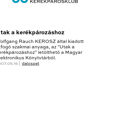
tak a kerékpározáshoz
olfgang Rauch KEROSZ által kiadott
tfogó szakmai anyaga, az "Utak a
erékpározáshoz" letölthető a Magyar
lektronikus Könytvtárból.
007.05.16 |
dalospet