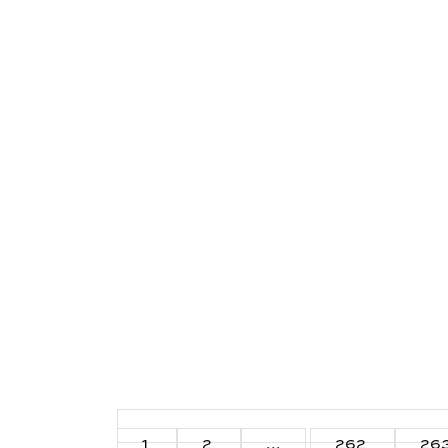
1
2
...
262
26