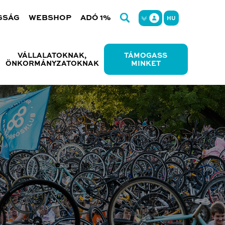
GSÁG
WEBSHOP
ADÓ 1%
HU
VÁLLALATOKNAK,
TÁMOGASS
ÖNKORMÁNYZATOKNAK
MINKET