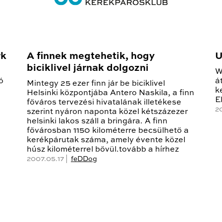
rk
A finnek megtehetik, hogy
U
biciklivel járnak dolgozni
W
ó
á
Mintegy 25 ezer finn jár be biciklivel
k
Helsinki központjába Antero Naskila, a finn
E
főváros tervezési hivatalának illetékese
2
szerint nyáron naponta közel kétszázezer
helsinki lakos száll a bringára. A finn
fővárosban 1150 kilométerre becsülhető a
kerékpárutak száma, amely évente közel
húsz kilométerrel bővül.tovább a hírhez
2007.05.17 |
feDDog