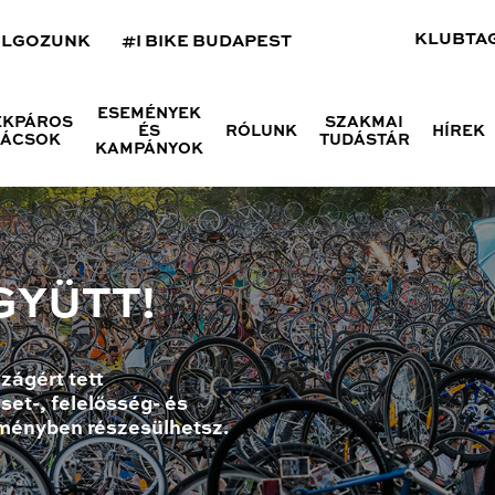
KLUBTA
OLGOZUNK
#I BIKE BUDAPEST
ESEMÉNYEK
ÉKPÁROS
SZAKMAI
ÉS
RÓLUNK
HÍREK
NÁCSOK
TUDÁSTÁR
KAMPÁNYOK
GYÜTT!
zágért tett
set-, felelősség- és
ményben részesülhetsz.