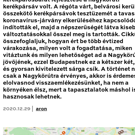
kerékpársáv volt. A régóta várt, belvárosi kerü
összekötő kerékpársávok tesztüzemét a tavas
koronavírus-járvány elkerüléséhez kapcsolód
indították el, majd a népszerűségét látva kise
változtatásokkal ősszel meg is tartották. Cik
összefoglaljuk, hogyan ért be több évtized
várakozása, milyen volt a fogadtatása, miken
vitáztunk és milyen lehetőséget ad a Nagykör
jövőjének, ezzel Budapestnek ez a kétszer két
és gyorsan kivitelezett sárga csík. A történet
csak a Nagykörútra érvényes, akkor is érdeme
elolvasnod visszaemlékezésünket, ha nem a
környéken élsz, mert a tapasztalatok máshol i
hasznosak lehetnek.
2020.12.29 |
aron