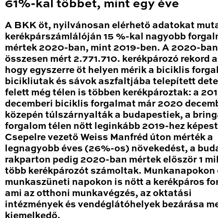
61%-kal többet, mint egy éve
A BKK öt, nyilvánosan elérhető adatokat mut
kerékpárszámlálóján 15 %-kal nagyobb forga
mértek 2020-ban, mint 2019-ben. A 2020-ban
összesen mért 2.771.710. kerékpározó rekord a
hogy egyszerre öt helyen mérik a biciklis forga
bicikliutak és sávok aszfaltjába telepített det
felett még télen is többen kerékpároztak: a 20
decemberi biciklis forgalmat már 2020 decem
közepén túlszárnyalták a budapestiek, a brin
forgalom télen nőtt leginkább 2019-hez képest
Csepelre vezető Weiss Manfréd úton mérték a
legnagyobb éves (26%-os) növekedést, a bud
rakparton pedig 2020-ban mértek először 1 mil
több kerékpározót számoltak. Munkanapokon 
munkaszüneti napokon is nőtt a kerékpáros fo
ami az otthoni munkavégzés, az oktatási
intézmények és vendéglátóhelyek bezárása me
kiemelkedő.