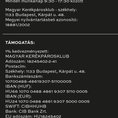
Minden munkanap 9:30 - 17:30 között
Magyar Kerékpárosklub - székhely:
1133 Budapest, Kárpát u. 48.
Megyei nyilvántartásbeli azonosító:
18881/2002
TÁMOGATÁS:
1% kedvezményezett:
MAGYAR KERÉKPÁROSKLUB
Adószám: 18245402-2-41
Postacím:
Székhely: 1133 Budapest, Kárpát u. 48.
Bankszámlaszám:
10700488-48619307-51100005
IBAN (HUF):
HU66 1070 0488 4861 9307 5110 0005
IBAN (EUR):
HU24 1070 0488 4861 9307 5000 0005
SWIFT: CIBHHUHB
Bank: CIB Bank Zrt.
EU adószám: HU18245402