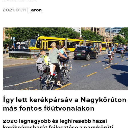
2021.01.11 |
aron
Így lett kerékpársáv a Nagykörúton
más fontos főútvonalakon
2020 legnagyobb és leghíresebb hazai
kerékpárosbarát fejlesztése a nagykörúti