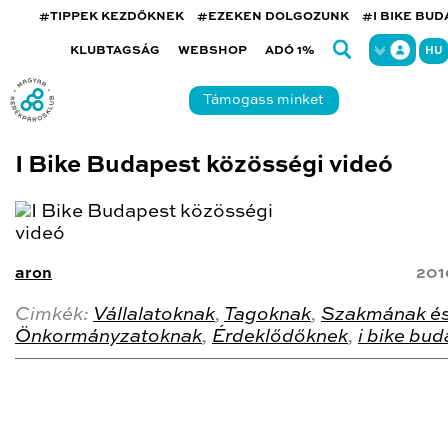
#TIPPEK KEZDŐKNEK
#EZEKEN DOLGOZUNK
#I BIKE BU
KLUBTAGSÁG
WEBSHOP
ADÓ 1%
HU
Támogass minket
I Bike Budapest közösségi videó
aron
201
Cimkék:
Vállalatoknak
,
Tagoknak
,
Szakmának é
Önkormányzatoknak
,
Érdeklődőknek
,
i bike bu