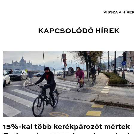
VISSZA A HÍRE
KAPCSOLÓDÓ HÍREK
15%-kal több kerékpározót mértek