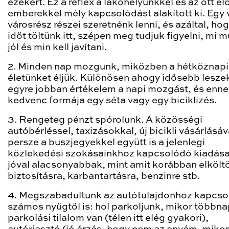
ezekért. Ez a reflex a lakóhelyünkkel és az ott él
emberekkel mély kapcsolódást alakított ki. Egy 
városrész részei szeretnénk lenni, és azáltal, ho
időt töltünk itt, szépen meg tudjuk figyelni, mi 
jól és min kell javítani.
2. Minden nap mozgunk, miközben a hétköznapi
életünket éljük. Különösen ahogy idősebb lesze
egyre jobban értékelem a napi mozgást, és enne
kedvenc formája egy séta vagy egy biciklizés.
3. Rengeteg pénzt spórolunk. A közösségi
autóbérléssel, taxizásokkal, új bicikli vásárlásáv
persze a buszjegyekkel együtt is a jelenlegi
közlekedési szokásainkhoz kapcsolódó kiadása
jóval alacsonyabbak, mint amit korábban elkölt
biztosításra, karbantartásra, benzinre stb.
4. Megszabadultunk az autótulajdonhoz kapcs
számos nyűgtől is: hol parkoljunk, mikor többn
parkolási tilalom van (télen itt elég gyakori),