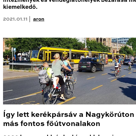
intézmények és vendéglátóhelyek bezárása me
kiemelkedő.
2021.01.11 |
aron
Így lett kerékpársáv a Nagykörúton
más fontos főútvonalakon