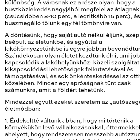
különbség. A városnak ez a része olyan, hogy a
buszközlekedés nagyjából megfelel az átlagnak
(csúcsidőben 8-10 perc, a legritkább 15 perc), és
buszmegálló tőlünk egy fél tömbnyire van.
A döntésünk, hogy saját autó nélkül éljünk, szé
beépült az életünkbe, és egyúttal a
lakókörnyezetünkbe is egyre jobban bevonódtu
Szándékosan olyan életet kezdtünk élni, ami jo
kapcsolódik a lakóhelyünkhöz: közeli szolgáltat
kikapcsolódási lehetőségek felkutatásával és
támogatásával, és sok önkénteskedéssel az ot
közelében. Mindez egy apróságnak tűnt csak
számunkra, amit a Földért tehetünk.
Mindezzel együtt ezeket szeretem az „autószeg
életmódban:
1. Érdekeltté váltunk abban, hogy mi történik a
környékükön levő vállalkozásokkal, éttermekkel
ahelyett, hogy rendszeresen messzebb autózzu