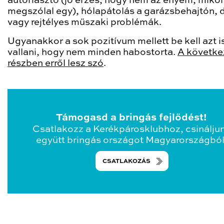
autóriasztó (jó érzés, hogy nem az enyém, mikor
megszólal egy), hólapátolás a garázsbehajtón, 
vagy rejtélyes műszaki problémák.
Ugyanakkor a sok pozitívum mellett be kell azt i
vallani, hogy nem minden habostorta.
A követke
részben erről lesz szó
.
Támogasd a bringás fejlődést!
Csatlakozz a Kerékpárosklubhoz, csinálju
együtt bringás országot Magyarországból
CSATLAKOZÁS