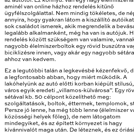
az autótól. Ez könnyű: van egy nagy élelmiszerlá
aminél van online házhoz rendelés kitűnő
ügyfélszolgálattal. Nem mindig tökéletes, de n
annyira, hogy gyakran látom a kiszállító autóikat
sok családot ismerek, akik megrendelik a bevásá
legalább alkalmanként, még ha van is autójuk. H
rendelés között szükségem van valamire, vanna
nagyobb élelmiszerboltok egy rövid buszútra va
biciklizésre innen, vagy akár egy nagyobb sétára
ahhoz van kedvem.
Ez a legutóbbi talán a legkevésbé kézenfekvő, d
a legfontosabb abban, hogy miért működik. A
lakóhelyünk az autó előtti korban kiépült stílusú,
város egyik eredeti „villamos-külvárosa”. Egy rö
sétával kb. 50 célpont közelíthető meg:
szolgáltatások, boltok, éttermek, templomok, s
Persze jó lenne, ha még több lenne (élelmiszer 
közösségi helyek főleg), de nem látogatom
mindegyiket, és az épített környezet is hagy
kívánnivalót maga után. De léteznek, és ez óriás