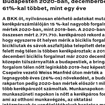
Budapesten 2020-ban, decemberb
61%-kal többet, mint egy éve
A BKK öt, nyilvánosan elérhető adatokat mut
kerékpárszámlálóján 15 %-kal nagyobb forga
mértek 2020-ban, mint 2019-ben. A 2020-ban
összesen mért 2.771.710. kerékpározó rekord a
hogy egyszerre öt helyen mérik a biciklis forga
bicikliutak és sávok aszfaltjába telepített det
felett még télen is többen kerékpároztak: a 20
decemberi biciklis forgalmat már 2020 decem
közepén túlszárnyalták a budapestiek, a brin
forgalom télen nőtt leginkább 2019-hez képest
Csepelre vezető Weiss Manfréd úton mérték a
legnagyobb éves (26%-os) növekedést, a bud
rakparton pedig 2020-ban mértek először 1 mil
több kerékpározót számoltak. Munkanapokon 
munkaszüneti napokon is nőtt a kerékpáros fo
ami az otthoni munkavégzés, az oktatási