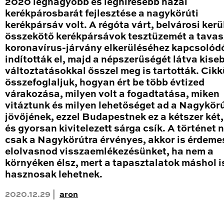
2020 legnagyobb és leghíresebb hazai
kerékpárosbarát fejlesztése a nagykörúti
kerékpársáv volt. A régóta várt, belvárosi kerü
összekötő kerékpársávok tesztüzemét a tavas
koronavírus-járvány elkerüléséhez kapcsolód
indították el, majd a népszerűségét látva kise
változtatásokkal ősszel meg is tartották. Cik
összefoglaljuk, hogyan ért be több évtized
várakozása, milyen volt a fogadtatása, miken
vitáztunk és milyen lehetőséget ad a Nagykör
jövőjének, ezzel Budapestnek ez a kétszer két
és gyorsan kivitelezett sárga csík. A történet
csak a Nagykörútra érvényes, akkor is érdeme
elolvasnod visszaemlékezésünket, ha nem a
környéken élsz, mert a tapasztalatok máshol i
hasznosak lehetnek.
2020.12.29 |
aron