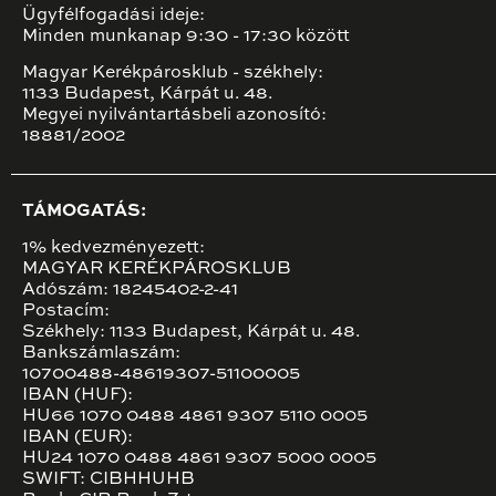
Ügyfélfogadási ideje:
Minden munkanap 9:30 - 17:30 között
Magyar Kerékpárosklub - székhely:
1133 Budapest, Kárpát u. 48.
Megyei nyilvántartásbeli azonosító:
18881/2002
TÁMOGATÁS:
1% kedvezményezett:
MAGYAR KERÉKPÁROSKLUB
Adószám: 18245402-2-41
Postacím:
Székhely: 1133 Budapest, Kárpát u. 48.
Bankszámlaszám:
10700488-48619307-51100005
IBAN (HUF):
HU66 1070 0488 4861 9307 5110 0005
IBAN (EUR):
HU24 1070 0488 4861 9307 5000 0005
SWIFT: CIBHHUHB