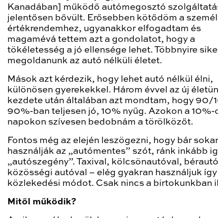
Kanadában] működő autómegosztó szolgáltatá
jelentősen bővült. Erősebben kötődöm a szemé
értékrendemhez, ugyanakkor elfogadtam és
magamévá tettem azt a gondolatot, hogy a
tökéletesség a jó ellensége lehet. Többnyire sike
megoldanunk az autó nélküli életet.
Mások azt kérdezik, hogy lehet autó nélkül élni,
különösen gyerekekkel. Három évvel az új életü
kezdete után általában azt mondtam, hogy 90/1
90%-ban teljesen jó, 10% nyűg. Azokon a 10%-
napokon szívesen bedobnám a törölközőt.
Fontos még az elején leszögezni, hogy bár soka
használják az „autómentes” szót, ránk inkább ig
„autószegény”. Taxival, kölcsönautóval, bérautó
közösségi autóval – elég gyakran használjuk így 
közlekedési módot. Csak nincs a birtokunkban i
Mitől működik?