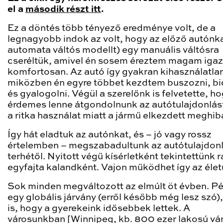
el a
második részt itt
.
Ez a döntés több tényező eredménye volt, de a
legnagyobb indok az volt, hogy az előző autónka
automata váltós modellt) egy manuális váltósra
cseréltük, amivel én sosem éreztem magam iga
komfortosan. Az autó így gyakran kihasználatlanu
miközben én egyre többet kezdtem buszozni, bic
és gyalogolni. Végül a szerelőnk is felvetette, h
érdemes lenne átgondolnunk az autótulajdonlást
a ritka használat miatt a jármű elkezdett meghib
Így hát eladtuk az autónkat, és – jó vagy rossz
értelemben – megszabadultunk az autótulajdon
terhétől. Nyitott végű kísérletként tekintettünk r
egyfajta kalandként. Vajon működhet így az éle
Sok minden megváltozott az elmúlt öt évben. Pé
egy globális járvány (erről később még lesz szó),
is, hogy a gyerekeink idősebbek lettek. A
városunkban [Winnipeg, kb. 800 ezer lakosú vá