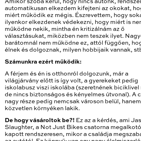
Amikor szóba kerül, hogy nincs autónk, rendszer
automatikusan elkezdem kifejteni az okokat, h
miért működik ez mégis. Észrevettem, hogy sok
ilyenkor elkezdenek védekezni, hogy miért is n
működne nekik, mintha én kritizálnám az ő
választásukat, miközben nem teszek ilyet. Nag
barátomnál nem működne ez, attól függően, hog
élnek és dolgoznak, milyen hobbijaik vannak, st
Számunkra ezért működik:
A férjem és én is otthonról dolgozunk, már a
világjárvány előtt is így volt, a gyerekeket pedig
iskolabusz viszi iskolába (szeretnének biciklivel
de nincs biztonságos és kényelmes útvonal). A 
nagy része pedig nemcsak városon belül, hanem
közvetlen környéken lakik.
De hogy vásároltok be?!
Ez az a kérdés, ami Ja
Slaughter, a Not Just Bikes csatorna megalkotó
kapott rendszeresen, mikor a családja megszab