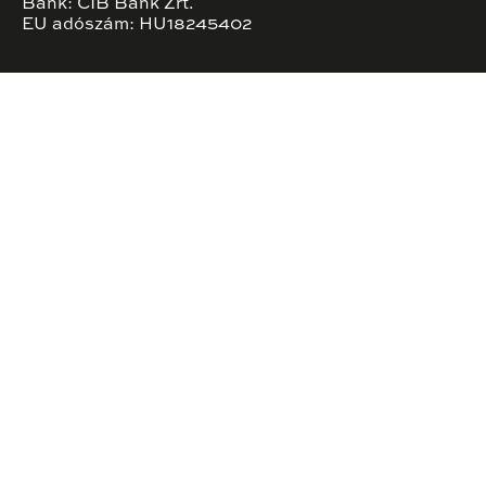
Bank: CIB Bank Zrt.
EU adószám: HU18245402