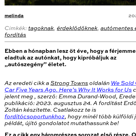
melinda
20
Cimkék:
tagoknak
,
érdeklődőknek
,
autómentes é
fordítás
Ebben a hónapban lesz öt éve, hogy a férjemme
eladtuk az autónkat, hogy kipróbáljuk az
„autószegény” életet.
Az eredeti cikk a
Strong Towns
oldalán
We Sold 
Car Five Years Ago. Here’s Why It Works for Us
c
jelent meg , szerző: Emma Durand-Wood, Erede
publikáció: 2023. augusztus 24. A fordítást Erd
Zoltán készítette. Csatlakozz te is
fordítócsoportunkhoz
, hogy minél több külföldi 
példát, újító gondolatot mutathassunk be!
Ez a cikk egy háromrészes sorozat első része. 