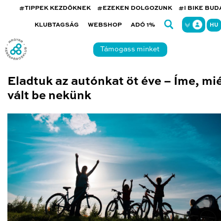
#TIPPEK KEZDŐKNEK
#EZEKEN DOLGOZUNK
#I BIKE BU
KLUBTAGSÁG
WEBSHOP
ADÓ 1%
HU
Támogass minket
Eladtuk az autónkat öt éve – Íme, mi
vált be nekünk