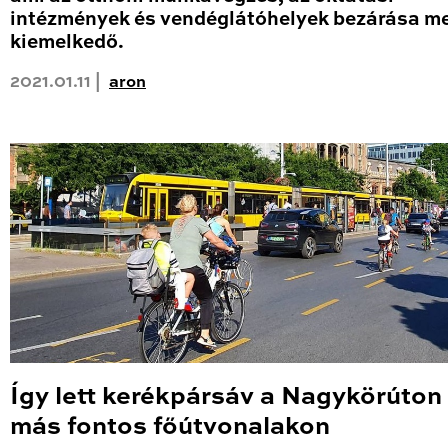
intézmények és vendéglátóhelyek bezárása me
kiemelkedő.
2021.01.11 |
aron
Így lett kerékpársáv a Nagykörúton
más fontos főútvonalakon