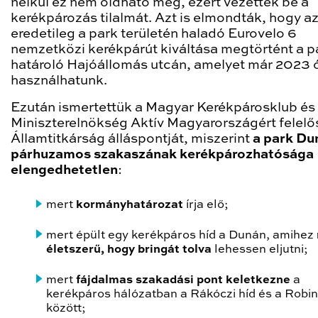
nélkül ez nem oldható meg, ezért vezették be a
kerékpározás tilalmát. Azt is elmondták, hogy a
eredetileg a park területén haladó Eurovelo 6
nemzetközi kerékpárút kiváltása megtörtént a p
határoló Hajóállomás utcán, amelyet már 2023 
használhatunk.
Ezután ismertettük a Magyar Kerékpárosklub és
Miniszterelnökség Aktív Magyarországért felelő
Államtitkárság álláspontját, miszerint
a park Du
párhuzamos szakaszának kerékpározhatósága
elengedhetetlen
:
mert
kormányhatározat
írja elő;
mert épült egy kerékpáros híd a Dunán, amihez
életszerű, hogy bringát tolva
lehessen eljutni;
mert
fájdalmas szakadási pont keletkezne
a
kerékpáros hálózatban a Rákóczi híd és a Robin
között;