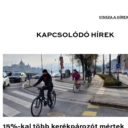
VISSZA A HÍRE
KAPCSOLÓDÓ HÍREK
15%-kal több kerékpározót mértek