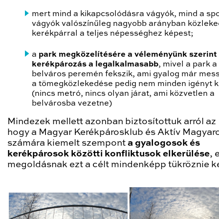
mert mind a kikapcsolódásra vágyók, mind a spo
vágyók valószínűleg nagyobb arányban közlek
kerékpárral a teljes népességhez képest;
a
park megközelítésére a véleményünk szerint
kerékpározás a legalkalmasabb
, mivel a park a
belváros peremén fekszik, ami gyalog már mess
a tömegközlekedése pedig nem minden igényt ki
(nincs metró, nincs olyan járat, ami közvetlen a
belvárosba vezetne)
Mindezek mellett azonban biztosítottuk arról az
hogy a Magyar Kerékpárosklub és Aktív Magyar
számára kiemelt szempont
a gyalogosok és
kerékpárosok közötti konfliktusok elkerülése
, 
megoldásnak ezt a célt mindenképp tükröznie ke