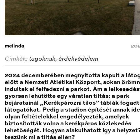
melinda
202
Cimkék:
tagoknak
,
érdekvédelem
2024 decemberében megnyitotta kapuit a láto
előtt a Nemzeti Atlétikai Központ, sokan öröm
indultak el felfedezni a parkot. Ám a lelkesedés
gyorsan lehűtötte egy váratlan tiltás: a park
bejáratainál „Kerékpározni tilos” táblák fogadt
látogatókat. Pedig a stadion építését annak ide
olyan feltételekkel engedélyezték, amelyek
biztosították volna a kerékpáros közlekedés
lehetőségét. Hogyan alakulhatott így a helyzet
teszünk mi a tiltás ellen?