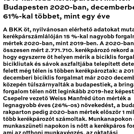
Budapesten 2020-ban, decemberb
61%-kal többet, mint egy éve
A BKK öt, nyilvánosan elérhető adatokat mut
kerékpárszámlálóján 15 %-kal nagyobb forga
mértek 2020-ban, mint 2019-ben. A 2020-ban
összesen mért 2.771.710. kerékpározó rekord a
hogy egyszerre öt helyen mérik a biciklis forga
bicikliutak és sávok aszfaltjába telepített det
felett még télen is többen kerékpároztak: a 20
decemberi biciklis forgalmat már 2020 decem
közepén túlszárnyalták a budapestiek, a brin
forgalom télen nőtt leginkább 2019-hez képest
Csepelre vezető Weiss Manfréd úton mérték a
legnagyobb éves (26%-os) növekedést, a bud
rakparton pedig 2020-ban mértek először 1 mil
több kerékpározót számoltak. Munkanapokon 
munkaszüneti napokon is nőtt a kerékpáros fo
ami az otthoni munkavégzés, az oktatási