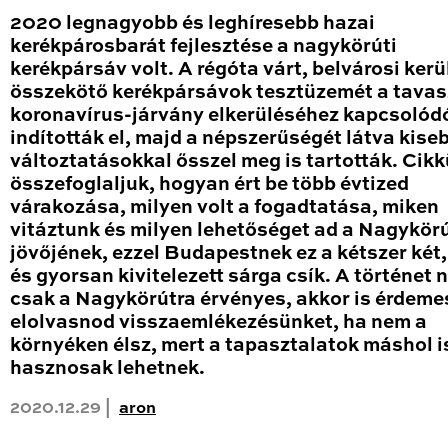
2020 legnagyobb és leghíresebb hazai
kerékpárosbarát fejlesztése a nagykörúti
kerékpársáv volt. A régóta várt, belvárosi kerü
összekötő kerékpársávok tesztüzemét a tavas
koronavírus-járvány elkerüléséhez kapcsolód
indították el, majd a népszerűségét látva kise
változtatásokkal ősszel meg is tartották. Cik
összefoglaljuk, hogyan ért be több évtized
várakozása, milyen volt a fogadtatása, miken
vitáztunk és milyen lehetőséget ad a Nagykör
jövőjének, ezzel Budapestnek ez a kétszer két
és gyorsan kivitelezett sárga csík. A történet
csak a Nagykörútra érvényes, akkor is érdeme
elolvasnod visszaemlékezésünket, ha nem a
környéken élsz, mert a tapasztalatok máshol i
hasznosak lehetnek.
2020.12.29 |
aron