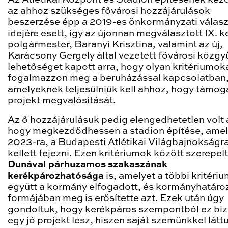
az ahhoz szükséges fővárosi hozzájárulások
beszerzése épp a 2019-es önkormányzati válas
idejére esett, így az újonnan megválasztott IX. ke
polgármester, Baranyi Krisztina, valamint az új,
Karácsony Gergely által vezetett fővárosi közgy
lehetőséget kapott arra, hogy olyan kritériumok
fogalmazzon meg a beruházással kapcsolatban
amelyeknek teljesülniük kell ahhoz, hogy támog
projekt megvalósítását.
Az ő hozzájárulásuk pedig elengedhetetlen volt
hogy megkezdődhessen a stadion építése, amel
2023-ra, a Budapesti Atlétikai Világbajnokságr
kellett fejezni. Ezen kritériumok között szerepelt
Dunával párhuzamos szakaszának
kerékpározhatósága
is, amelyet a többi kritéri
együtt a kormány elfogadott, és kormányhatáro
formájában meg is erősítette azt. Ezek után úgy
gondoltuk, hogy kerékpáros szempontból ez bi
egy jó projekt lesz, hiszen saját szemünkkel látt