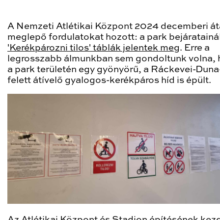
A Nemzeti Atlétikai Központ 2024 decemberi á
meglepő fordulatokat hozott: a park bejáratainá
'Kerékpározni tilos' táblák jelentek meg
. Erre a
legrosszabb álmunkban sem gondoltunk volna, 
a park területén egy gyönyörű, a Ráckevei-Duna
felett átívelő gyalogos-kerékpáros híd is épült.
Az Atlétikai Központ és Stadion építésének kez