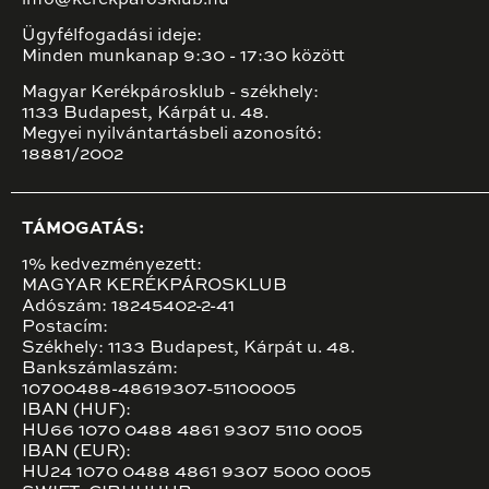
info@kerekparosklub.hu
Ügyfélfogadási ideje:
Minden munkanap 9:30 - 17:30 között
Magyar Kerékpárosklub - székhely:
1133 Budapest, Kárpát u. 48.
Megyei nyilvántartásbeli azonosító:
18881/2002
TÁMOGATÁS:
1% kedvezményezett:
MAGYAR KERÉKPÁROSKLUB
Adószám: 18245402-2-41
Postacím:
Székhely: 1133 Budapest, Kárpát u. 48.
Bankszámlaszám:
10700488-48619307-51100005
IBAN (HUF):
HU66 1070 0488 4861 9307 5110 0005
IBAN (EUR):
HU24 1070 0488 4861 9307 5000 0005