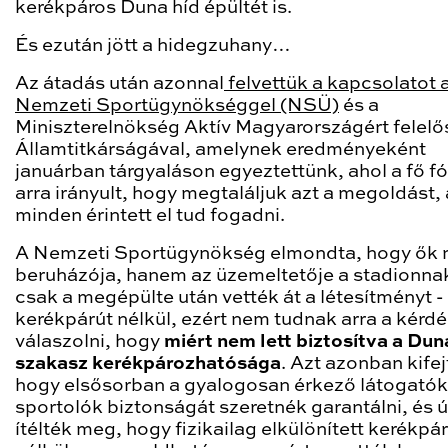
kerékpáros Duna híd épültét is.
És ezután jött a hidegzuhany…
Az átadás után azonnal
felvettük a kapcsolatot 
Nemzeti Sportügynökséggel (NSÜ)
és a
Miniszterelnökség Aktív Magyarországért felelő
Államtitkárságával, amelynek eredményeként
januárban tárgyaláson egyeztettünk, ahol a fő f
arra irányult, hogy megtaláljuk azt a megoldást,
minden érintett el tud fogadni.
A Nemzeti Sportügynökség elmondta, hogy ők 
beruházója, hanem az üzemeltetője a stadionnak
csak a megépülte után vették át a létesítményt -
kerékpárút nélkül, ezért nem tudnak arra a kérdé
válaszolni, hogy
miért nem lett biztosítva a Dun
szakasz kerékpározhatósága
. Azt azonban kifej
hogy elsősorban a gyalogosan érkező látogatók
sportolók biztonságát szeretnék garantálni, és 
ítélték meg, hogy fizikailag elkülönített kerékpá