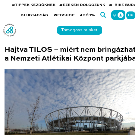
#TIPPEK KEZDŐKNEK
#EZEKEN DOLGOZUNK
#I BIKE BU
KLUBTAGSÁG
WEBSHOP
ADÓ 1%
HU
Támogass minket
Hajtva TILOS – miért nem bringázha
a Nemzeti Atlétikai Központ parkjáb