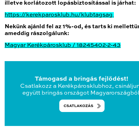
illetve korlátozott lopásbiztosítással is járhat:
https://kerekparosklub.hu/klubtagsag
Nekünk ajánld fel az 1%-od, és tarts ki mellettü
ameddig rászolgálunk:
Magyar Kerékpárosklub / 18245402-2-43
Támogasd a bringás fejlődést!
Csatlakozz a Kerékpárosklubhoz, csinálju
együtt bringás országot Magyarországból
CSATLAKOZÁS