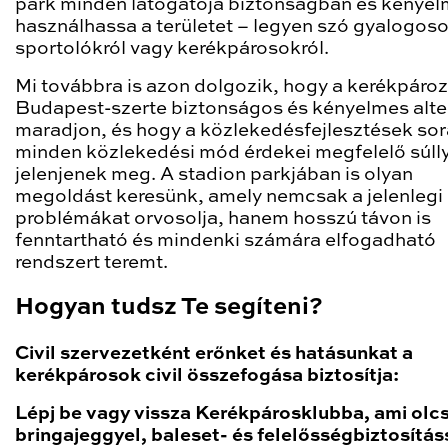
park minden látogatója biztonságban és kénye
használhassa a területet – legyen szó gyalogoso
sportolókról vagy kerékpárosokról.
Mi továbbra is azon dolgozik, hogy a kerékpáro
Budapest-szerte biztonságos és kényelmes alte
maradjon, és hogy a közlekedésfejlesztések so
minden közlekedési mód érdekei megfelelő súll
jelenjenek meg. A stadion parkjában is olyan
megoldást keresünk, amely nemcsak a jelenlegi
problémákat orvosolja, hanem hosszú távon is
fenntartható és mindenki számára elfogadható
rendszert teremt.
Hogyan tudsz Te segíteni?
Civil szervezetként erőnket és hatásunkat a
kerékpárosok civil összefogása biztosítja:
Lépj be vagy vissza Kerékpárosklubba, ami olc
bringajeggyel, baleset- és felelősségbiztosítás