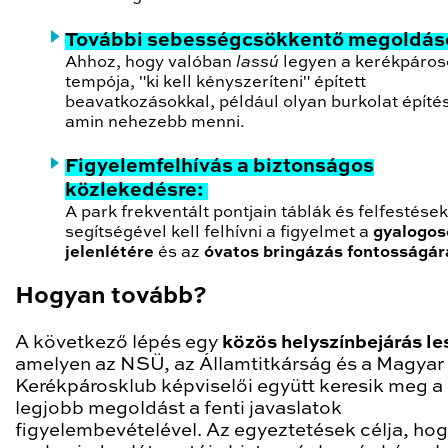
További sebességcsökkentő megoldás
Ahhoz, hogy valóban
lassú
legyen a kerékpáros
tempója, "ki kell kényszeríteni" épített
beavatkozásokkal, például olyan burkolat építé
amin nehezebb menni.
Figyelemfelhívás a biztonságos
közlekedésre:
A park frekventált pontjain táblák és felfestések
segítségével kell felhívni a figyelmet a
gyalogos
jelenlétére
és az
óvatos bringázás fontosságár
Hogyan tovább?
A következő lépés egy
közös helyszínbejárás le
amelyen az NSÜ, az Államtitkárság és a Magyar
Kerékpárosklub képviselői együtt keresik meg a
legjobb megoldást a fenti javaslatok
figyelembevételével. Az egyeztetések célja, hog