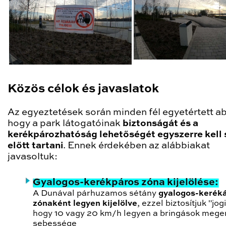
Közös célok és javaslatok
Az egyeztetések során minden fél egyetértett a
hogy a park látogatóinak
biztonságát és a
kerékpározhatóság lehetőségét egyszerre kell
előtt tartani
. Ennek érdekében az alábbiakat
javasoltuk:
Gyalogos-kerékpáros zóna kijelölése:
A Dunával párhuzamos sétány
gyalogos-kerék
zónaként legyen kijelölve
, ezzel biztosítjuk "jogi
hogy 10 vagy 20 km/h legyen a bringások mege
sebessége