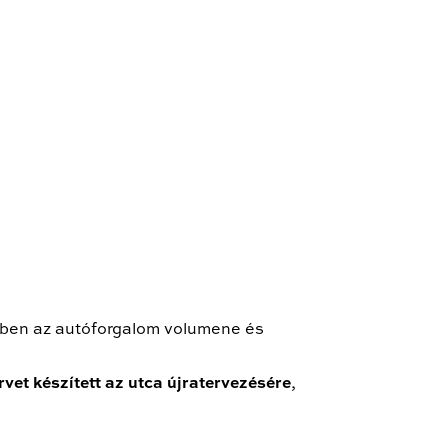
özben az autóforgalom volumene és
rvet készített az utca újratervezésére
,