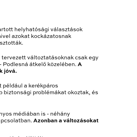
rtott helyhatósági választások
mivel azokat kockázatosnak
sztották.
 tervezett változtatásoknak csak egy
- Podlesná átkelő közelében.
A
 jóvá.
t például a kerékpáros
b biztonsági problémákat okoztak, és
ányos médiában is - néhány
apcsolatban.
Azonban a változásokat