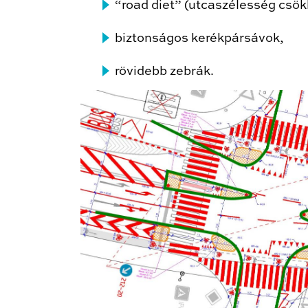
“road diet” (utcaszélesség csök
biztonságos kerékpársávok,
rövidebb zebrák.