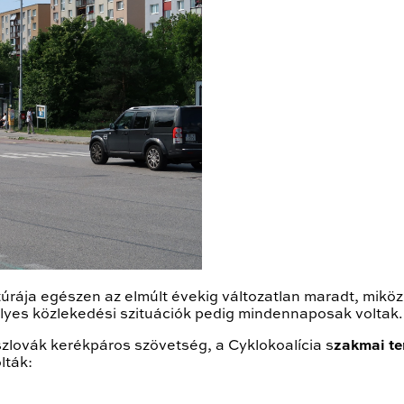
ktúrája egészen az elmúlt évekig változatlan maradt, mik
lyes közlekedési szituációk pedig mindennaposak voltak.
zlovák kerékpáros szövetség, a Cyklokoalícia s
zakmai te
lták: