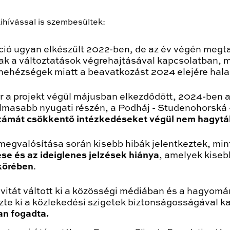
kihívással is szembesültek:
ió ugyan elkészült 2022-ben, de az év végén megta
tak a változtatások végrehajtásával kapcsolatban, 
 nehézségek miatt a beavatkozást 2024 elejére hala
r a projekt végül májusban elkezdődött, 2024-ben a
almasabb nyugati részén, a Podháj - Studenohorská 
zámát csökkentő intézkedéseket végül nem hagyták
megvalósítása során kisebb hibák jelentkeztek, min
ése és az ideiglenes jelzések hiánya
, amelyek kiseb
 körében
.
 vitát váltott ki a közösségi médiában és a hagyom
te ki a közlekedési szigetek biztonságosságával k
an fogadta.