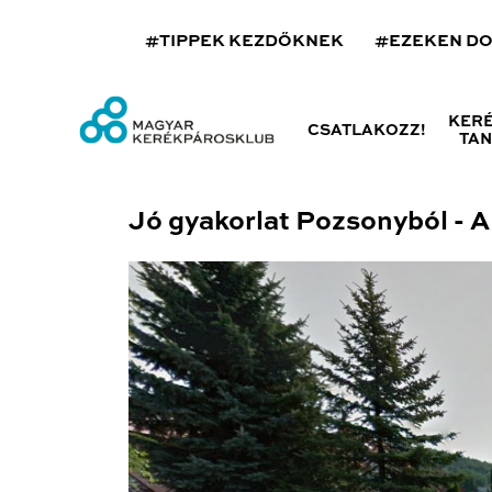
#TIPPEK KEZDŐKNEK
#EZEKEN D
KER
CSATLAKOZZ!
TA
Jó gyakorlat Pozsonyból - A