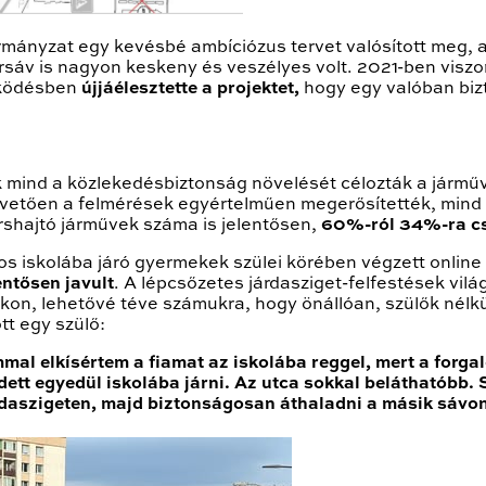
mányzat egy kevésbé ambíciózus tervet valósított meg,
ársáv is nagyon keskeny és veszélyes volt. 2021-ben visz
űködésben
újjáélesztette a projektet,
hogy egy valóban biz
sek mind a közlekedésbiztonság növelését célozták a jár
etően a felmérések egyértelműen megerősítették, mind 
rshajtó járművek száma is jelentősen,
60%-ról 34%-ra c
os iskolába járó gyermekek szülei körében végzett online
entősen javult
. A lépcsőzetes járdasziget-felfestések vilá
n, lehetővé téve számukra, hogy önállóan, szülők nélkü
tt egy szülő:
al elkísértem a fiamat az iskolába reggel, mert a forgal
dett egyedül iskolába járni. Az utca sokkal beláthatóbb.
rdaszigeten, majd biztonságosan áthaladni a másik sávon