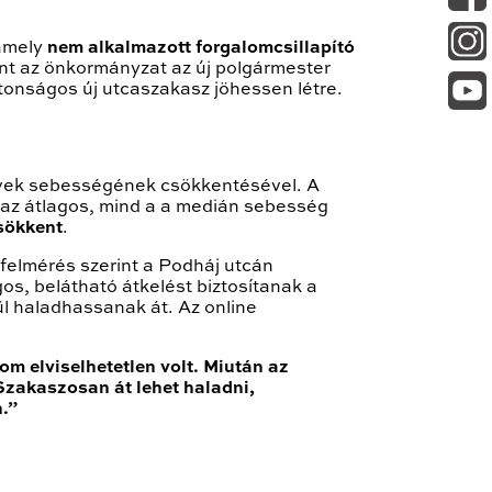
 amely
nem alkalmazott forgalomcsillapító
ont az önkormányzat az új polgármester
tonságos új utcaszakasz jöhessen létre.
művek sebességének csökkentésével. A
az átlagos, mind a a medián sebesség
sökkent
.
 felmérés szerint a Podháj utcán
gos, belátható átkelést biztosítanak a
l haladhassanak át. Az online
om elviselhetetlen volt. Miután az
 Szakaszosan át lehet haladni,
.”