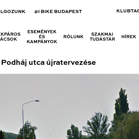
KLUBTA
OLGOZUNK
#I BIKE BUDAPEST
ESEMÉNYEK
ÉKPÁROS
SZAKMAI
ÉS
RÓLUNK
HÍREK
NÁCSOK
TUDÁSTÁR
KAMPÁNYOK
 Podháj utca újratervezése