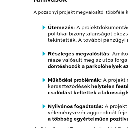
A pozsonyi projekt megvalósítói többféle 
Ütemezés
: A projektdokumentác
politikai bizonytalanságot okoz
tekintették. A további pénzügyi
Részleges megvalósítás
: Amiko
része valósult meg az utca forg
döntéshozók a parkolóhelyek s
Működési problémák:
A projekt 
kereszteződések
helytelen fest
csalódást keltettek a lakosság
Nyilvános fogadtatás:
A projekt
véleményvezér aggodalmát fejez
a többség egyértelműen pozitív