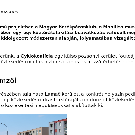
pozsony
mű projektben a Magyar Kerékpárosklub, a Mobilissimus, 
retében egy-egy köztérátalakítási beavatkozás valósult
l kidolgozott módszertan alapján, folyamatában vizsgál
nerünk, a
Cyklokoalícia
egy külső pozsonyi kerület főutcá
t közlekedési módok biztonságának és hozzáférhetőségén
emzői
 részében található Lamač kerület, a konkrét helyszín ped
elep közlekedési infrastruktúráját a motorizált közleked
ző közlekedési megoldásokkal alakították ki.