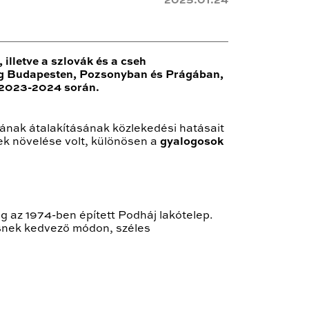
2025.01.24
illetve a szlovák és a cseh
 meg Budapesten, Pozsonyban és Prágában,
t 2023-2024 során.
jának átalakításának közlekedési hatásait
ek növelése volt, különösen a
gyalogosok
ig az 1974-ben épített Podháj lakótelep.
ésnek kedvező módon, széles