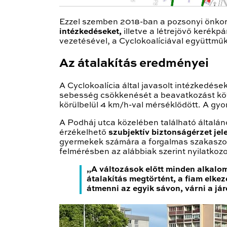
Ezzel szemben 2018-ban a pozsonyi önkor
intézkedéseket,
illetve a létrejövő kerékp
vezetésével, a Cyclokoalíciával együttm
Az átalakítás eredményei
A Cyclokoalícia által javasolt intézkedé
sebesség csökkenését a beavatkozást köv
körülbelül 4 km/h-val mérséklődött. A gyo
A Podháj utca közelében található általán
érzékelhető
szubjektív biztonságérzet jel
gyermekek számára a forgalmas szakaszoko
felmérésben az alábbiak szerint nyilatkozo
„A változások előtt minden alkalomm
átalakítás megtörtént, a fiam elkez
átmenni az egyik sávon, várni a já