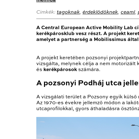
melinda
Cimkék:
tagoknak
,
érdeklődőknek
,
ceaml
,
A Central European Active Mobility Lab cí
kerékpárosklub vesz részt. A projekt ke
amelyet a partnerség a Mobilissimus álta
A projekt keretében pozsonyi projektpart
vizsgálta, melynek célja a nem motorizál
és
kerékpárosok
számára.
A pozsonyi Podháj utca jell
A vizsgálati terület a Pozsony egyik külső
Az 1970-es évekre jellemző módon a lakót
utcaprofilokkal, gyors áthaladásra ösztön