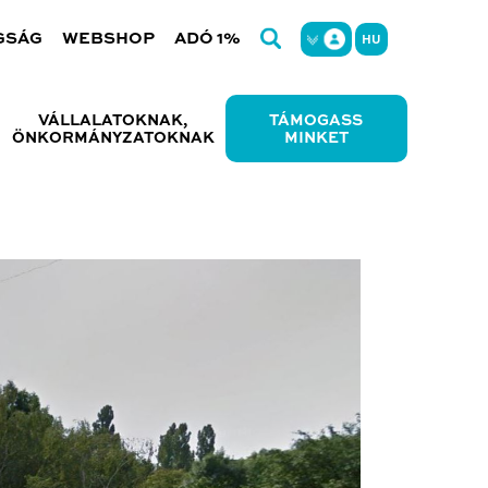
GSÁG
WEBSHOP
ADÓ 1%
HU
VÁLLALATOKNAK,
TÁMOGASS
ÖNKORMÁNYZATOKNAK
MINKET