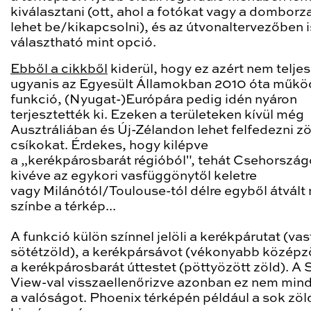
kiválasztani (ott, ahol a fotókat vagy a domborza
lehet be/kikapcsolni), és az útvonaltervezőben i
választható mint opció.
Ebből a cikkből
kiderül, hogy ez azért nem teljes
ugyanis az Egyesült Államokban 2010 óta működ
funkció, (Nyugat-)Európára pedig idén nyáron
terjesztették ki. Ezeken a területeken kívül még
Ausztráliában és Új-Zélandon lehet felfedezni zö
csíkokat. Érdekes, hogy kilépve
a „kerékpárosbarát régióból", tehát Csehország
kivéve az egykori vasfüggönytől keletre
vagy Milánótól/Toulouse-tól délre egyből átvált
színbe a térkép...
A funkció külön színnel jelöli a kerékpárutat (v
sötétzöld), a kerékpársávot (vékonyabb középz
a kerékpárosbarát úttestet (pöttyözött zöld). A 
View-val visszaellenőrizve azonban ez nem mind
a valóságot. Phoenix térképén például a sok zöl