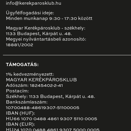
info@kerekparosklub.hu
Ügyfélfogadási ideje:
Minden munkanap 9:30 - 17:30 között
Magyar Kerékpárosklub - székhely:
1133 Budapest, Kárpát u. 48.
Megyei nyilvántartásbeli azonosító:
18881/2002
TÁMOGATÁS:
1% kedvezményezett:
MAGYAR KERÉKPÁROSKLUB
Adószám: 18245402-2-41
Postacím:
Székhely: 1133 Budapest, Kárpát u. 48.
Bankszámlaszám:
10700488-48619307-51100005
IBAN (HUF):
HU66 1070 0488 4861 9307 5110 0005
IBAN (EUR):
HU24 1070 0488 4861 9307 5000 0005