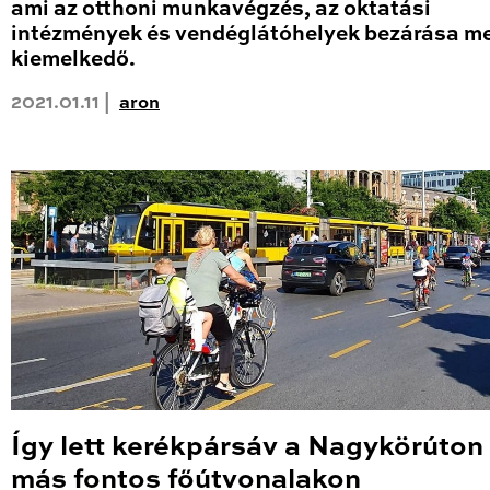
ami az otthoni munkavégzés, az oktatási
intézmények és vendéglátóhelyek bezárása me
kiemelkedő.
2021.01.11 |
aron
Így lett kerékpársáv a Nagykörúton
más fontos főútvonalakon