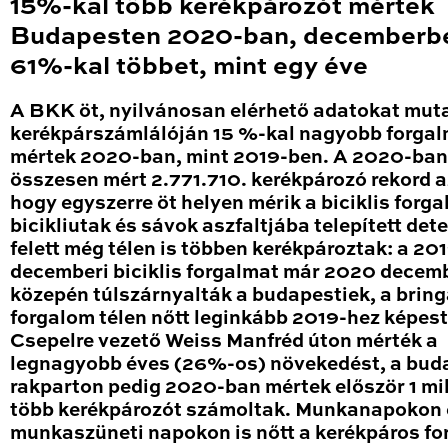
15%-kal több kerékpározót mértek
Budapesten 2020-ban, decemberb
61%-kal többet, mint egy éve
A BKK öt, nyilvánosan elérhető adatokat mut
kerékpárszámlálóján 15 %-kal nagyobb forga
mértek 2020-ban, mint 2019-ben. A 2020-ban
összesen mért 2.771.710. kerékpározó rekord a
hogy egyszerre öt helyen mérik a biciklis forga
bicikliutak és sávok aszfaltjába telepített det
felett még télen is többen kerékpároztak: a 20
decemberi biciklis forgalmat már 2020 decem
közepén túlszárnyalták a budapestiek, a brin
forgalom télen nőtt leginkább 2019-hez képest
Csepelre vezető Weiss Manfréd úton mérték a
legnagyobb éves (26%-os) növekedést, a bud
rakparton pedig 2020-ban mértek először 1 mil
több kerékpározót számoltak. Munkanapokon 
munkaszüneti napokon is nőtt a kerékpáros fo