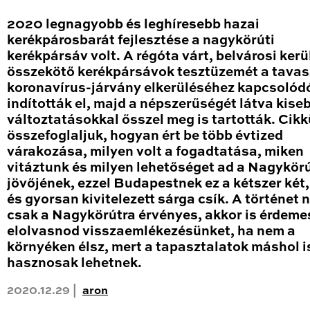
2020 legnagyobb és leghíresebb hazai
kerékpárosbarát fejlesztése a nagykörúti
kerékpársáv volt. A régóta várt, belvárosi kerü
összekötő kerékpársávok tesztüzemét a tavas
koronavírus-járvány elkerüléséhez kapcsolód
indították el, majd a népszerűségét látva kise
változtatásokkal ősszel meg is tartották. Cik
összefoglaljuk, hogyan ért be több évtized
várakozása, milyen volt a fogadtatása, miken
vitáztunk és milyen lehetőséget ad a Nagykör
jövőjének, ezzel Budapestnek ez a kétszer két
és gyorsan kivitelezett sárga csík. A történet
csak a Nagykörútra érvényes, akkor is érdeme
elolvasnod visszaemlékezésünket, ha nem a
környéken élsz, mert a tapasztalatok máshol i
hasznosak lehetnek.
2020.12.29 |
aron