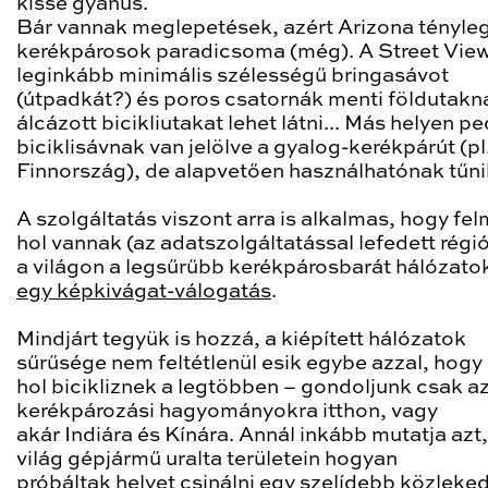
kissé gyanús.
Bár vannak meglepetések, azért Arizona tényle
kerékpárosok paradicsoma (még). A Street Vie
leginkább minimális szélességű bringasávot
(útpadkát?) és poros csatornák menti földutakn
álcázott bicikliutakat lehet látni... Más helyen pe
biciklisávnak van jelölve a gyalog-kerékpárút (pl
Finnország), de alapvetően használhatónak tűni
A szolgáltatás viszont arra is alkalmas, hogy fel
hol vannak (az adatszolgáltatással lefedett régi
a világon a legsűrűbb kerékpárosbarát hálózato
egy képkivágat-válogatás
.
Mindjárt tegyük is hozzá, a kiépített hálózatok
sűrűsége nem feltétlenül esik egybe azzal, hogy
hol bicikliznek a legtöbben – gondoljunk csak az
kerékpározási hagyományokra itthon, vagy
akár Indiára és Kínára. Annál inkább mutatja azt
világ gépjármű uralta területein hogyan
próbáltak helyet csinálni egy szelídebb közleke