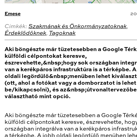
Emese
20
Cimkék:
Szakmának és Önkormányzatoknak
,
Érdeklődőknek
,
Tagoknak
Aki böngészte már tüzetesebben a Google Tér
külföldi célpontokat keresve,
észrevehette,&nbsp;hogy sok országban integr
van a kerékpáros infrastruktúra is a térképbe. A
oldali legördülő&nbsp;menüben lehet kiválaszt
(ott, ahol a fotókat vagy a domborzatot is lehet
be/kikapcsolni), és az&nbsp;útvonaltervezőbe
választható mint opció.
Aki böngészte már tüzetesebben a Google Térk
külföldi célpontokat keresve, észrevehette, hog
országban integrálva van a kerékpáros infrastruk
a térképbe. A jobb oldali legördülő menüben leh