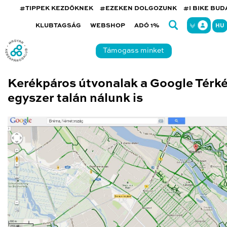
#TIPPEK KEZDŐKNEK
#EZEKEN DOLGOZUNK
#I BIKE BU
KLUBTAGSÁG
WEBSHOP
ADÓ 1%
HU
Támogass minket
Kerékpáros útvonalak a Google Térk
egyszer talán nálunk is